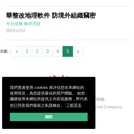
華整改地理軟件 防境外組織竊密
今日信報
兩岸消息
2023/12/12
«
1
2
3
4
5
»
頁數：
我們透過使用 cookies 來評估您在本網站的
使用情況，為您提供最佳的用戶體驗。 如您
繼續使用本網站所提供之內容或服務，即代表
信報財經新聞有限公司版權所有，不得轉載。
您已同意我們最新之私隱條款。
了解更多
Copyright © 2026 Hong Kong Economic Journal Company
Limited. All rights reserved.
關閉