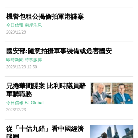
機警包租公揭偷拍軍港諜案
今日信報
兩岸消息
2023/12/28
國安部:隨意拍攝軍事裝備或危害國安
即時新聞
時事脈搏
2023/12/23 12:59
兄捲華間諜案 比利時議員辭
軍購職務
今日信報
EJ Global
2023/12/23
從「十估九錯」看中國經濟
謎團