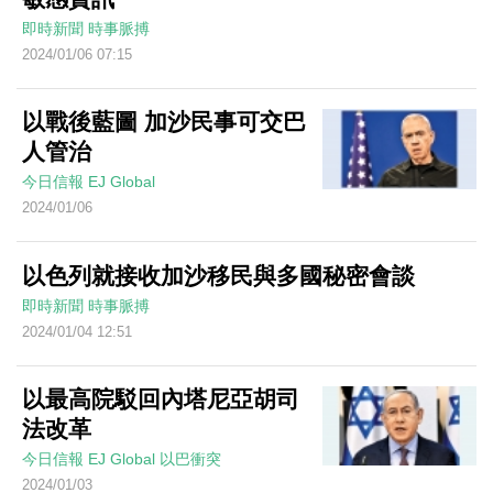
即時新聞
時事脈搏
2024/01/06 07:15
以戰後藍圖 加沙民事可交巴
人管治
今日信報
EJ Global
2024/01/06
以色列就接收加沙移民與多國秘密會談
即時新聞
時事脈搏
2024/01/04 12:51
以最高院駁回內塔尼亞胡司
法改革
今日信報
EJ Global
以巴衝突
2024/01/03