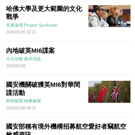
哈佛大學及更大範圍的文化
戰爭
名家論壇
Project Syndicate
2024/01/16 02:15
內地破英MI6諜案
今日信報
兩岸消息
2024/01/09
國安機關破獲英MI6對華間
諜活動
即時新聞
時事脈搏
2024/01/08 08:37
國安部稱有境外機構招募航空愛好者竊航空
敏感資訊