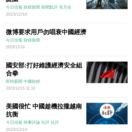
今日信報
財經新聞
新聞點評
高天佑
2023/12/18
微博要求用戶勿唱衰中國經濟
今日信報
財經新聞
2023/12/16
國安部:打好維護經濟安全組
合拳
即時新聞
中國財經
2023/12/15 11:10
美國很忙 中國趁機拉攏越南
抗衡
今日信報
時事評論
社評
社評
2023/12/14