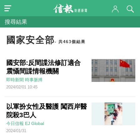
搜尋結果
國家安全部
- 共463個結果
國安部:反間諜法修訂適合
震懾間諜情報機關
即時新聞
時事脈搏
2024/02/01 10:45
以軍扮女性及醫護 闖西岸醫
院殺3巴人
今日信報
EJ Global
2024/01/31