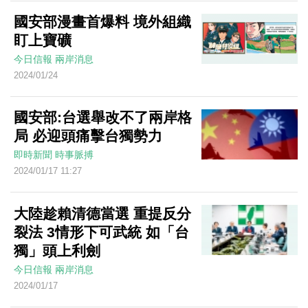
國安部漫畫首爆料 境外組織
盯上寶礦
今日信報
兩岸消息
2024/01/24
國安部:台選舉改不了兩岸格
局 必迎頭痛擊台獨勢力
即時新聞
時事脈搏
2024/01/17 11:27
大陸趁賴清德當選 重提反分
裂法 3情形下可武統 如「台
獨」頭上利劍
今日信報
兩岸消息
2024/01/17