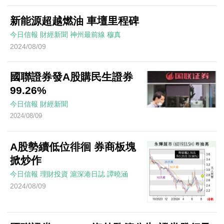
新能源超越燃油 車壇里程碑
今日信報
財經新聞
神州最前線
穆真
2024/08/09
國聯證券發A股購民生證券
99.26%
今日信報
財經新聞
2024/08/09
A股勢續低位徘徊 券商板塊
掀炒作
今日信報
理財投資
滬深港日誌
譚曉涵
2024/08/09