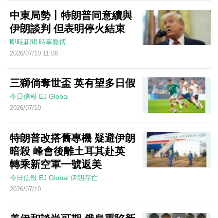
中東局勢丨特朗普同意續與
伊朗談判 但表明停火結束
即時新聞
時事脈搏
2026/07/10 11:08
三獅倘奪世盃 英有望多日假
今日信報
EJ Global
2026/07/10
特朗普改搭舊專機 疑避伊朗
暗殺 峰會後離土耳其赴英
轉乘新空軍一號返美
今日信報
EJ Global
伊朗存亡
2026/07/10