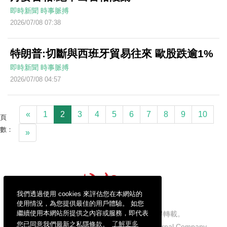
即時新聞
時事脈搏
2026/07/08 07:38
特朗普:切斷與西班牙貿易往來 歐股跌逾1%
即時新聞
時事脈搏
2026/07/08 04:57
«
1
2
3
4
5
6
7
8
9
10
頁
數：
»
我們透過使用 cookies 來評估您在本網站的
使用情況，為您提供最佳的用戶體驗。 如您
繼續使用本網站所提供之內容或服務，即代表
信報財經新聞有限公司版權所有，不得轉載。
您已同意我們最新之私隱條款。
了解更多
Copyright © 2026 Hong Kong Economic Journal Company