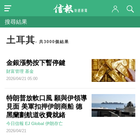
搜尋結果
土耳其
- 共3000個結果
金銀漲勢按下暫停鍵
財富管理
基金
2026/04/21 05:00
特朗普放軟口風 願與伊領導
見面 美軍扣押伊朗商船 德
黑蘭劃航道收費就緒
今日信報
EJ Global
伊朗存亡
2026/04/21