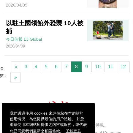
2026/04/09
以駐土國領館外恐襲 10人被
捕
今日信報
EJ Global
2026/04/09
«
3
4
5
6
7
8
9
10
11
12
頁
數：
»
我們透過使用 cookies 來評估您在本網站的
使用情況，為您提供最佳的用戶體驗。 如您
繼續使用本網站所提供之內容或服務，即代表
信報財經新聞有限公司版權所有，不得轉載。
您已同意我們最新之私隱條款。
了解更多
Copyright © 2026 Hong Kong Economic Journal Company