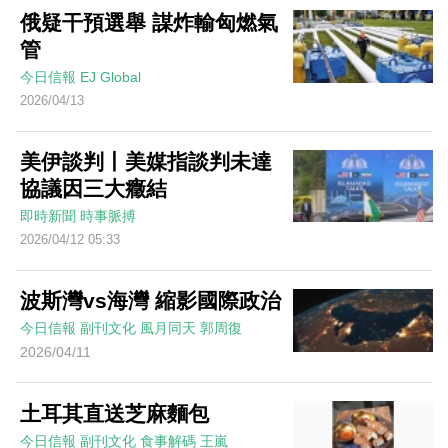
俄疑干預選舉 謀炸輸匈燃氣
管
今日信報
EJ Global
2026/04/13
美伊談判丨美媒指談判未達
協議因三大癥結
即時新聞
時事脈搏
2026/04/12 05:33
波斯灣vs海灣 縮影國際政治
今日信報
副刊文化
風月同天
郭周復
2026/04/11
土耳其直送芝麻麵包
今日信報
副刊文化
食事解碼
王嵐