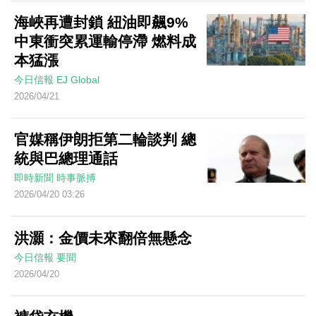
海峽再遭封鎖 紐油即飆9%
中東衝突累運輸停滯 燃料成
本猛漲
今日信報
EJ Global
2026/04/21
官媒稱伊朗拒第二輪談判 總
統與巴總理通話
即時新聞
時事脈搏
2026/04/20 03:26
洪灝：金價未來翻倍無懸念
今日信報
要聞
2026/04/20