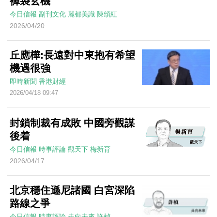
褲袋玄機
今日信報
副刊文化
麗都美識
陳頌紅
2026/04/20
丘應樺:長遠對中東抱有希望
機遇很強
即時新聞
香港財經
2026/04/18 09:47
封鎖制裁有成敗 中國旁觀謀
後着
今日信報
時事評論
觀天下
梅新育
2026/04/17
北京穩住遜尼諸國 白宮深陷
路線之爭
今日信報
時事評論
走向未來
許楨