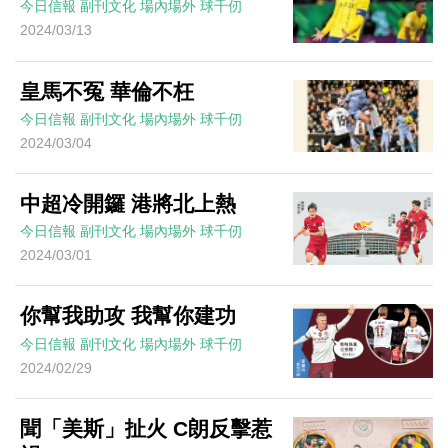
今日信報
副刊文化
場內場外
球千仞
2024/03/13
皇馬不冤 華倫不枉
今日信報
副刊文化
場內場外
球千仞
2024/03/04
中超冷開鑼 港將北上熱
今日信報
副刊文化
場內場外
球千仞
2024/03/01
你幫我助攻 我幫你建功
今日信報
副刊文化
場內場外
球千仞
2024/02/29
聞「美斯」扯火 C朗反擊惹