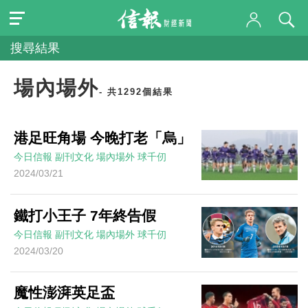
搜尋結果
場內場外
- 共1292個結果
港足旺角場 今晚打老「烏」
今日信報
副刊文化
場內場外
球千仞
2024/03/21
鐵打小王子 7年終告假
今日信報
副刊文化
場內場外
球千仞
2024/03/20
魔性澎湃英足盃