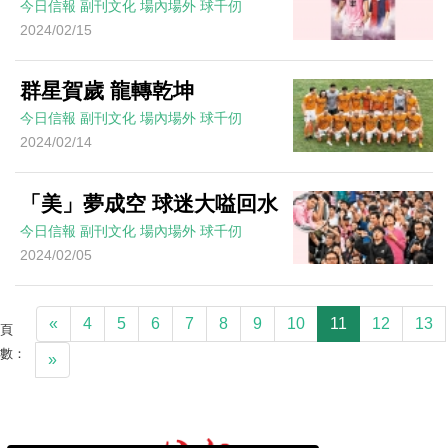
今日信報
副刊文化
場內場外
球千仞
2024/02/15
群星賀歲 龍轉乾坤
今日信報
副刊文化
場內場外
球千仞
2024/02/14
「美」夢成空 球迷大嗌回水
今日信報
副刊文化
場內場外
球千仞
2024/02/05
«
4
5
6
7
8
9
10
11
12
13
頁
數：
»