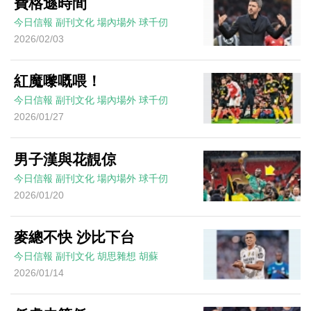
費格遜時間
今日信報
副刊文化
場內場外
球千仞
2026/02/03
紅魔嚟嘅喂！
今日信報
副刊文化
場內場外
球千仞
2026/01/27
男子漢與花靚倞
今日信報
副刊文化
場內場外
球千仞
2026/01/20
麥總不快 沙比下台
今日信報
副刊文化
胡思雜想
胡蘇
2026/01/14