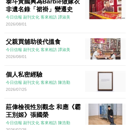
泰斗黃國興為Barbie做嫁衣
非遺名錄「裙褂」變遷史
今日信報
副刊文化
客來相訪
譚淑美
2026/08/01
父親買舖助後代搵食
今日信報
副刊文化
客來相訪
譚淑美
2026/08/01
個人私密經驗
今日信報
副刊文化
客來相訪
陳浩勤
2026/07/25
莊偉檢視性別觀念 和應《霸
王別姬》張國榮
今日信報
副刊文化
客來相訪
陳浩勤
2026/07/25