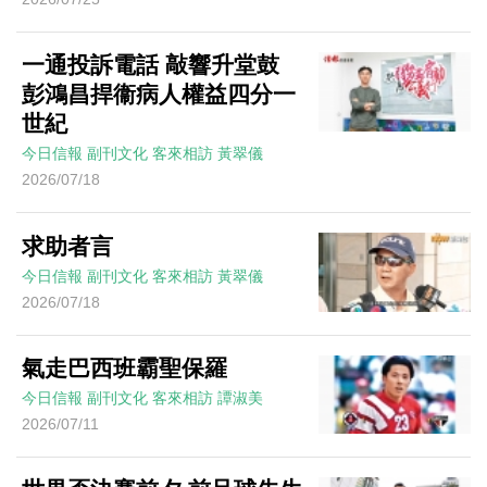
一通投訴電話 敲響升堂鼓
彭鴻昌捍衞病人權益四分一
世紀
今日信報
副刊文化
客來相訪
黃翠儀
2026/07/18
求助者言
今日信報
副刊文化
客來相訪
黃翠儀
2026/07/18
氣走巴西班霸聖保羅
今日信報
副刊文化
客來相訪
譚淑美
2026/07/11