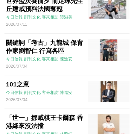
世界盃決賽前夕 前足球先生
丘建威預料法國奪冠
今日信報
副刊文化
客來相訪
譚淑美
2026/07/11
關鍵詞「考古」九龍城 保育
作家劉智仁 行寫各區
今日信報
副刊文化
客來相訪
陳進安
2026/07/04
101之意
今日信報
副刊文化
客來相訪
陳進安
2026/07/04
「世一」挪威棋王卡爾森 香
港緣來沒法擋