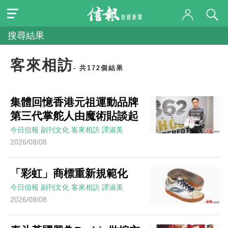
搜尋結果
客來相訪
- 共172個結果
集體回憶香港元祖運動品牌
第三代掌舵人由魔術貼談起
今日信報
副刊文化
客來相訪
譚淑美
2026/08/08
「彩虹」商標重新規範化
今日信報
副刊文化
客來相訪
譚淑美
2026/08/08