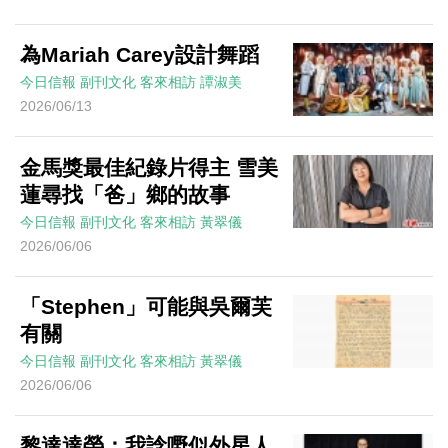
為Mariah Carey設計舞蹈
今日信報
副刊文化
客來相訪
譚淑美
2026/06/13
金馬獎最佳紀錄片得主 雪美
蓮尋找「爸」鄉的故事
今日信報
副刊文化
客來相訪
黃翠儀
2026/06/06
「Stephen」可能與吳爾芙
有關
今日信報
副刊文化
客來相訪
黃翠儀
2026/06/06
黎達達榮：我諗嘢似外星人