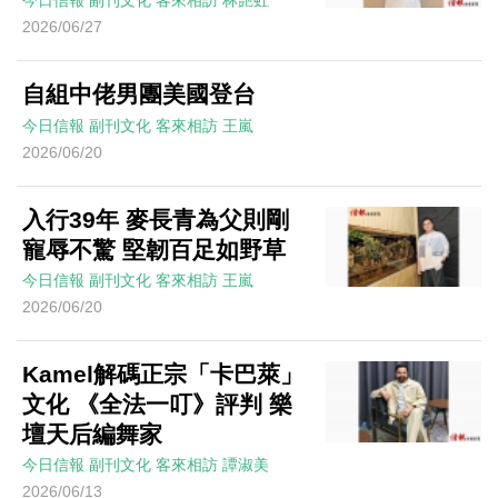
今日信報
副刊文化
客來相訪
林艷虹
2026/06/27
自組中佬男團美國登台
今日信報
副刊文化
客來相訪
王嵐
2026/06/20
入行39年 麥長青為父則剛
寵辱不驚 堅韌百足如野草
今日信報
副刊文化
客來相訪
王嵐
2026/06/20
Kamel解碼正宗「卡巴萊」
文化 《全法一叮》評判 樂
壇天后編舞家
今日信報
副刊文化
客來相訪
譚淑美
2026/06/13