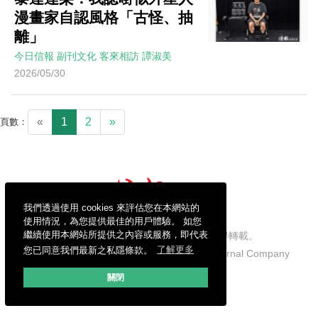
漫畫家自認風格「古怪、抽
離」
今日信報
副刊文化
客來相訪
譚淑美
2026/05/30
«
1
2
»
頁數：
我們透過使用 cookies 來評估您在本網站的
使用情況，為您提供最佳的用戶體驗。 如您
繼續使用本網站所提供之內容或服務，即代表
信報財經新聞有限公司版權所有，不得轉載。
您已同意我們最新之私隱條款。
了解更多
Copyright © 2026 Hong Kong Economic Journal Company
Limited. All rights reserved.
關閉