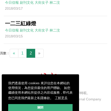
今日信報
副刊文化
大街女子
林二汶
2018/03/17
一二三紅綠燈
今日信報
副刊文化
大街女子
林二汶
2018/03/15
«
1
2
»
頁數：
我們透過使用 cookies 來評估您在本網站的
使用情況，為您提供最佳的用戶體驗。 如您
繼續使用本網站所提供之內容或服務，即代表
信報財經新聞有限公司版權所有，不得轉載。
您已同意我們最新之私隱條款。
了解更多
Copyright © 2026 Hong Kong Economic Journal Company
Limited. All rights reserved.
關閉