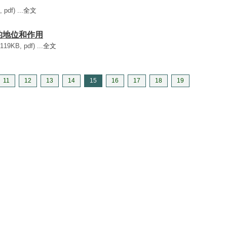
df) ...
全文
們的地位和作用
B, pdf) ...
全文
11
12
13
14
15
16
17
18
19