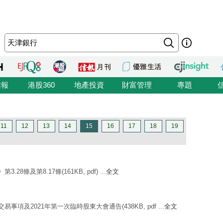
信報
港股360
地產投資
財富管理
專題
11
12
13
14
15
16
17
18
19
28條及第8.17條(161KB, pdf) ...
全文
易事項及2021年第一次臨時股東大會通告(438KB, pdf ...
全文