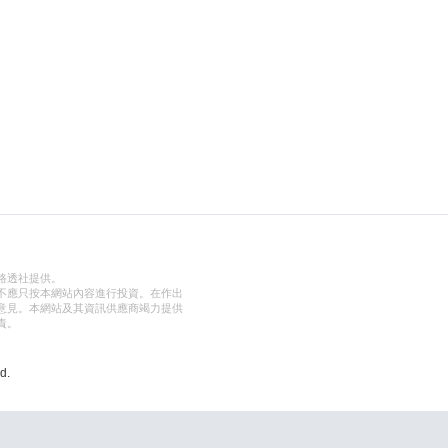
路透社提供。
不應只按本網站內容進行投資。在作出
意見。本網站及其資訊供應商竭力提供
責。
d.