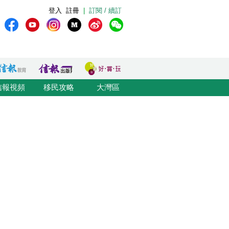
登入
註冊
|
訂閱 / 續訂
信報視頻
移民攻略
大灣區