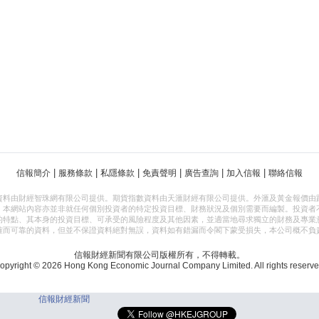
|
|
|
|
|
|
信報簡介
服務條款
私隱條款
免責聲明
廣告查詢
加入信報
聯絡信報
資料由財經智珠網有限公司提供。期貨指數資料由天滙財經有限公司提供。外滙及黃金報價由
，本網站內容亦並非就任何個別投資者的特定投資目標、財務狀況及個別需要而編製。投資者
的特點、其本身的投資目標、可承受的風險程度及其他因素，並適當地尋求獨立的財務及專業
確而可靠的資料，但並不保證資料絕對無誤，資料如有錯漏而令閣下蒙受損失，本公司概不負
信報財經新聞有限公司版權所有，不得轉載。
opyright © 2026 Hong Kong Economic Journal Company Limited. All rights reserve
信報財經新聞