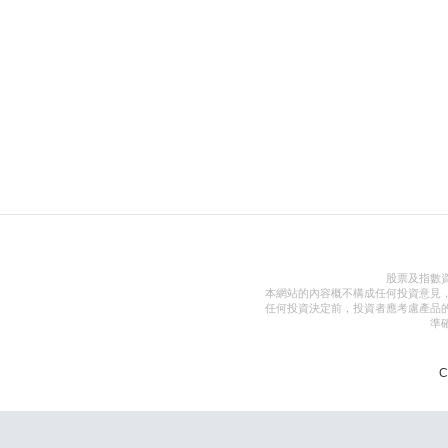
股票及指數
本網站的內容概不構成任何投資意見
任何投資決定前，投資者應考慮產品
準
C