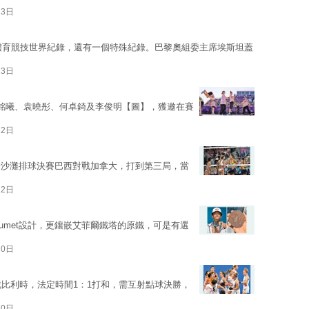
13日
項體育競技世界紀錄，還有一個特殊紀錄。巴黎奧組委主席埃斯坦蓋
13日
銘曦、袁曉彤、何卓錡及李俊明【圖】，獲邀在賽
12日
子沙灘排球決賽巴西對戰加拿大，打到第三局，當
12日
umet設計，更鑲嵌艾菲爾鐵塔的原鐵，可是有選
10日
戰比利時，法定時間1：1打和，需互射點球決勝，
10日