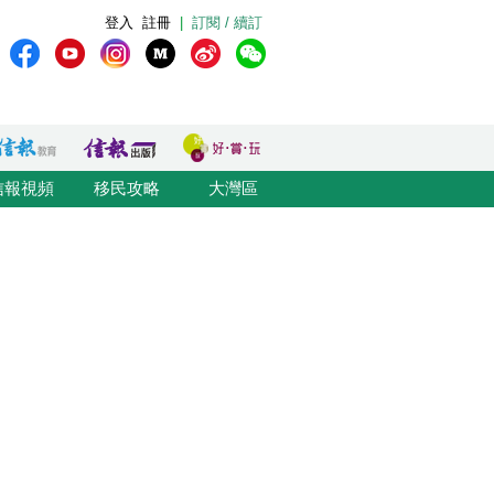
登入
註冊
|
訂閱 / 續訂
信報視頻
移民攻略
大灣區