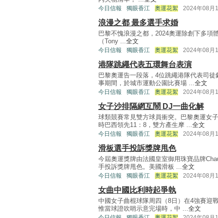
今日信報
獨眼香江
奧運花絮
2024年08月
浪漫之都 最多選手求婚
巴黎不愧浪漫之都，2024奧運除創下多
（Tony ...
全文
今日信報
獨眼香江
奧運花絮
2024年08月
港隊跳繩代表五環舞台表演
巴黎奧運告一段落，4位跳繩港隊代表司徒
事期間，於城市運動公園比賽場 ...
全文
今日信報
獨眼香江
奧運花絮
2024年08月
女子沙排隔網互鬧 DJ一曲化解
球類競賽常見雙方球員衝突。巴黎奧運女
時巴西領先11：8，雙方產生摩 ...
全文
今日信報
獨眼香江
奧運花絮
2024年08月
滑板選手投訴獎牌甩色
今屆奧運獎牌由法國皇室御用珠寶品牌Cha
手投訴獎牌甩色。美國滑板 ...
全文
今日信報
獨眼香江
奧運花絮
2024年08月
女曲中國比利時起爭執
中國女子曲棍球隊周四（8日）在4強賽迎
惟當球證吹哨示意完場時，中 ...
全文
今日信報
獨眼香江
奧運花絮
2024年08月