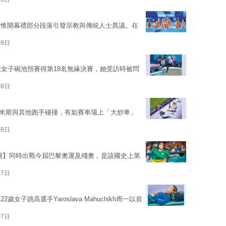
，惟開幕禮部分段落引發宗教與傳統人士異議。在
09日
在女子碗池預賽得第18名無緣決賽，她受訪時被問
08日
國的米斯與其他跑手碰撞，有如賽車場上「大炒車」
08日
dre【圖】同時出戰今屆巴黎奧運及殘奧，是該國史上第
07日
子跳高選手Yaroslava Mahuchikh周一以首
07日