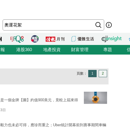
信報
港股360
地產投資
財富管理
專題
頁數：
1
2
是一個金牌【圖】約值900美元，竟較上屆來得
13日
毅力也未必可得，應珍而重之；Uber統計開幕前到賽事期間車輛