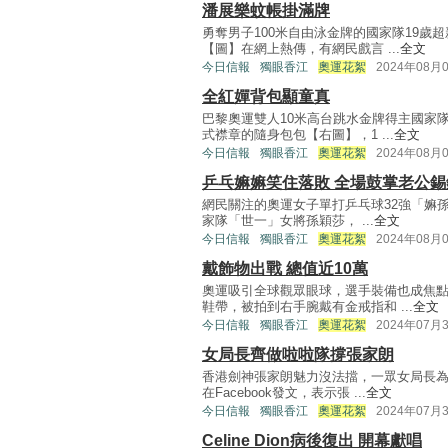
潘展樂蚊帳掛滿牌
勇奪男子100米自由泳金牌的國家隊19歲
【圖】在網上熱傳，有網民戲言 ...
全文
今日信報
獨眼香江
奧運花絮
2024年08月
全紅嬋背包顯童真
巴黎奧運雙人10米高台跳水金牌得主國家
式襟章的隨身包包【右圖】，1 ...
全文
今日信報
獨眼香江
奧運花絮
2024年08月
乒乓嫲嫲笑住落敗 全場鼓掌老公錫
網民關注的奧運女子單打乒乓球32強「嫲孫
家隊「世一」女將孫穎莎， ...
全文
今日信報
獨眼香江
奧運花絮
2024年08月
戴飾物出戰 總值近10萬
奧運吸引全球觀眾眼球，選手裝備也成焦
鞋帶，被拍到右手腕戴有金戒指和 ...
全文
今日信報
獨眼香江
奧運花絮
2024年07月
女局長齊做啦啦隊撐張家朗
香港劍神張家朗魅力沒法擋，一眾女局長
在Facebook發文，表示張 ...
全文
今日信報
獨眼香江
奧運花絮
2024年07月
Celine Dion病後復出 開幕獻唱