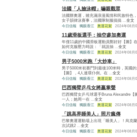
法國「人臉泳帽」嚇親觀眾
法國辦奧運，雖充滿浪漫風情和民族特色
女子韻律泳賽事，法國隊制服搞搞 ...
全文
今日信報
獨眼香江
奧運花絮
2024年08月
11歲滑板選手：抽空參加奧運
年僅11歲的中國滑板運動員鄭好好【圖】
如何克服壓力時說：「就說抽 ...
全文
今日信報
獨眼香江
奧運花絮
2024年08月
男子5000米跑「大炒車」
男子5000米初賽鬥到最後100米時，英
【圖】，4人連環仆倒。在 ...
全文
今日信報
獨眼香江
奧運花絮
2024年08月
巴西獨臂乒乓女將贏掌聲
巴西獨臂女乒乓球選手Bruna Alexan
一人；她周一在 ...
全文
今日信報
獨眼香江
奧運花絮
2024年08月
「跳高界睡美人」照片瘋傳
巴黎奧運運動場上出現「睡美人」！烏克蘭22歲女
次試跳2 ...
全文
今日信報
獨眼香江
奧運花絮
2024年08月