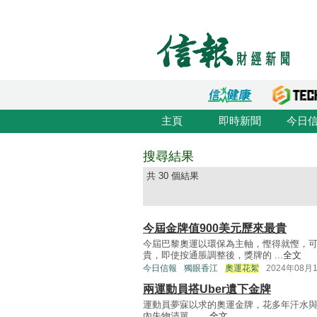
主頁
即時新聞
今日
搜尋結果
共 30 個結果
今屆金牌值900美元歷來最貴
今屆巴黎奧運以環保為主軸，慳得就慳，可
貴，即使按通脹調整後，獎牌的 ...
全文
今日信報
獨眼香江
奧運花絮
2024年08月
兩運動員搭Uber遺下金牌
運動員夢寐以求的奧運金牌，花多年汗水與
內失物清單， ...
全文