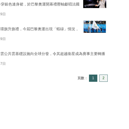
【圖】身穿銀色連身裙，於巴黎奧運開幕禮壓軸獻唱法國
29日
五環旗升旗禮，今屆巴黎奧運出現「蝦碌」情況，
29日
里雲公共雲基礎設施向全球分發，令其超越衞星成為賽事主要轉播
27日
頁數：
1
2