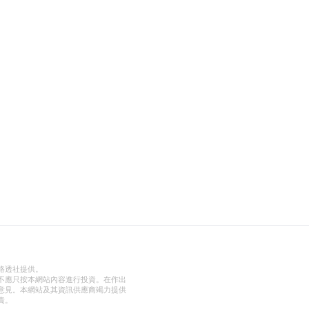
路透社提供。
不應只按本網站內容進行投資。在作出
意見。本網站及其資訊供應商竭力提供
責。