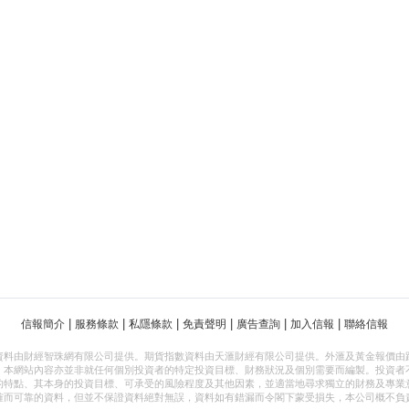
|
|
|
|
|
|
信報簡介
服務條款
私隱條款
免責聲明
廣告查詢
加入信報
聯絡信報
資料由財經智珠網有限公司提供。期貨指數資料由天滙財經有限公司提供。外滙及黃金報價由
，本網站內容亦並非就任何個別投資者的特定投資目標、財務狀況及個別需要而編製。投資者
的特點、其本身的投資目標、可承受的風險程度及其他因素，並適當地尋求獨立的財務及專業
確而可靠的資料，但並不保證資料絕對無誤，資料如有錯漏而令閣下蒙受損失，本公司概不負