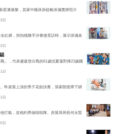
超新星潘展樂，其家中睡床床蚊帳掛滿獎牌照片
03日
隊全紅嬋，與拍檔陳芋汐賽後受訪時，展示掛滿各
02日
錫
戰」，代表盧森堡出戰的61歲倪夏蓮對陣23歲國
01日
點。昨凌晨上演的男子花劍決賽，張家朗曾蹲下綁
31日
為他打氣，並相約齊做啦啦隊。房屋局局長何永賢
30日