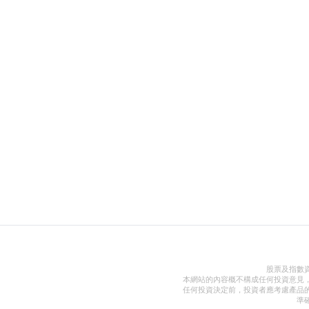
股票及指數
本網站的內容概不構成任何投資意見
任何投資決定前，投資者應考慮產品
準