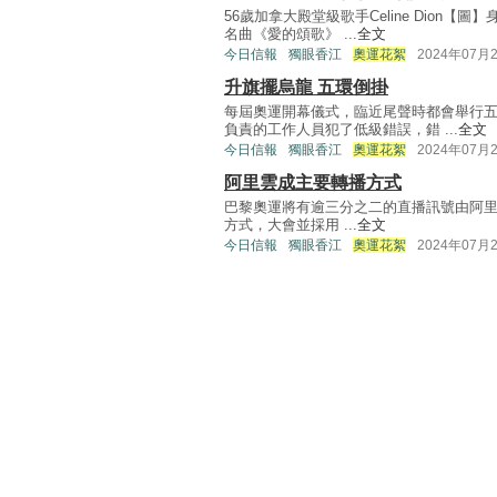
56歲加拿大殿堂級歌手Celine Dion
名曲《愛的頌歌》 ...
全文
今日信報
獨眼香江
奧運花絮
2024年07月
升旗擺烏龍 五環倒掛
每屆奧運開幕儀式，臨近尾聲時都會舉行
負責的工作人員犯了低級錯誤，錯 ...
全文
今日信報
獨眼香江
奧運花絮
2024年07月
阿里雲成主要轉播方式
巴黎奧運將有逾三分之二的直播訊號由阿
方式，大會並採用 ...
全文
今日信報
獨眼香江
奧運花絮
2024年07月