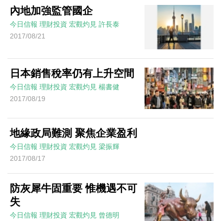
內地加強監管國企
今日信報
理財投資
宏觀灼見
許長泰
2017/08/21
日本銷售稅率仍有上升空間
今日信報
理財投資
宏觀灼見
楊書健
2017/08/19
地緣政局難測 聚焦企業盈利
今日信報
理財投資
宏觀灼見
梁振輝
2017/08/17
防灰犀牛固重要 惟機遇不可
失
今日信報
理財投資
宏觀灼見
曾德明