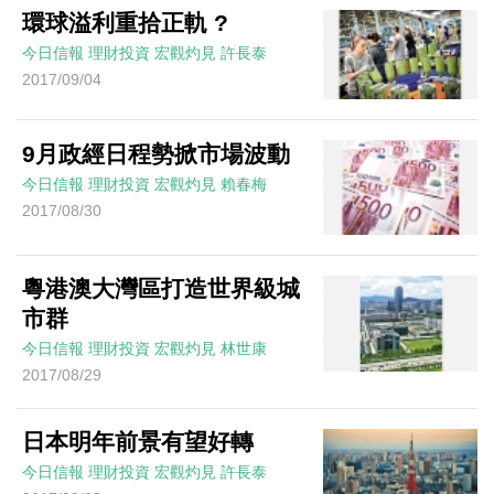
環球溢利重拾正軌 ?
今日信報
理財投資
宏觀灼見
許長泰
2017/09/04
9月政經日程勢掀市場波動
今日信報
理財投資
宏觀灼見
賴春梅
2017/08/30
粵港澳大灣區打造世界級城
市群
今日信報
理財投資
宏觀灼見
林世康
2017/08/29
日本明年前景有望好轉
今日信報
理財投資
宏觀灼見
許長泰