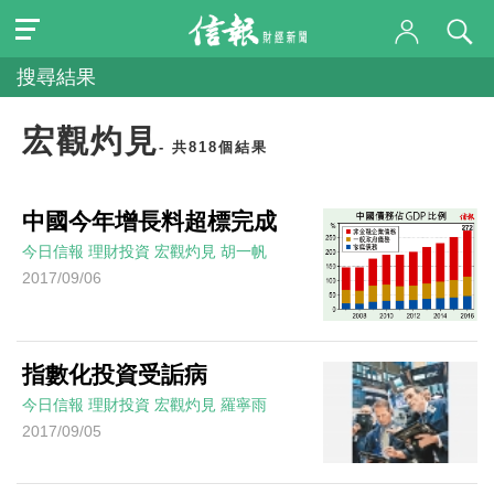
搜尋結果
宏觀灼見
- 共818個結果
中國今年增長料超標完成
今日信報
理財投資
宏觀灼見
胡一帆
2017/09/06
指數化投資受詬病
今日信報
理財投資
宏觀灼見
羅寧雨
2017/09/05