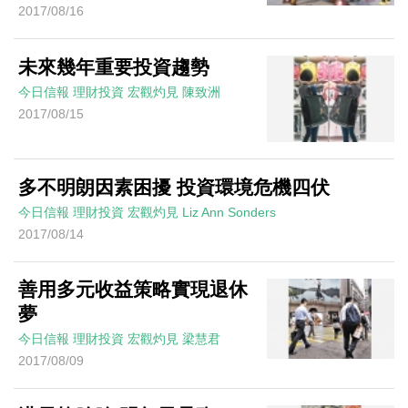
2017/08/16
未來幾年重要投資趨勢
今日信報
理財投資
宏觀灼見
陳致洲
2017/08/15
多不明朗因素困擾 投資環境危機四伏
今日信報
理財投資
宏觀灼見
Liz Ann Sonders
2017/08/14
善用多元收益策略實現退休
夢
今日信報
理財投資
宏觀灼見
梁慧君
2017/08/09