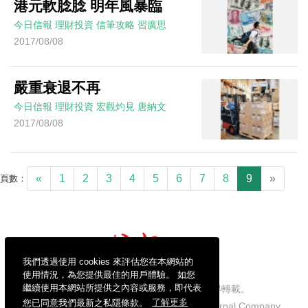
港元軟腍腍 明年風暴臨
今日信報
理財投資
信筆攻略
習廣思
2017/08/08
嚴重衰退不再
今日信報
理財投資
宏觀灼見
唐納文
2017/08/08
«
1
2
3
4
5
6
7
8
9
»
頁數：
我們透過使用 cookies 來評估您在本網站的
使用情況，為您提供最佳的用戶體驗。 如您
繼續使用本網站所提供之內容或服務，即代表
信報財經新聞有限公司版權所有，不得轉載。
您已同意我們最新之私隱條款。
了解更多
Copyright © 2026 Hong Kong Economic Journal Company