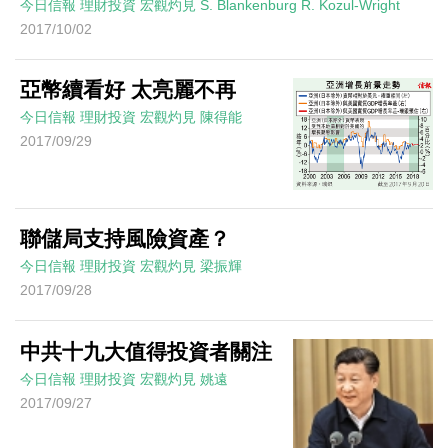
今日信報
理財投資
宏觀灼見
S. Blankenburg R. Kozul-Wright
2017/10/02
亞幣續看好 太亮麗不再
今日信報
理財投資
宏觀灼見
陳得能
2017/09/29
聯儲局支持風險資產？
今日信報
理財投資
宏觀灼見
梁振輝
2017/09/28
中共十九大值得投資者關注
今日信報
理財投資
宏觀灼見
姚遠
2017/09/27