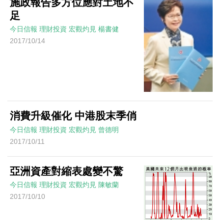
施政報告多方位應對土地不
足
今日信報
理財投資
宏觀灼見
楊書健
2017/10/14
消費升級催化 中港股末季俏
今日信報
理財投資
宏觀灼見
曾德明
2017/10/11
亞洲資產對縮表處變不驚
今日信報
理財投資
宏觀灼見
陳敏蘭
2017/10/10