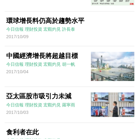
環球增長料仍高於趨勢水平
今日信報
理財投資
宏觀灼見
許長泰
2017/10/09
中國經濟增長將超越目標
今日信報
理財投資
宏觀灼見
胡一帆
2017/10/04
亞太區股市吸引力未減
今日信報
理財投資
宏觀灼見
羅寧雨
2017/10/03
食利者在此