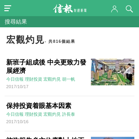
搜尋結果
宏觀灼見
- 共816個結果
新班子組成後 中央更致力發
展經濟
今日信報
理財投資
宏觀灼見
胡一帆
2017/10/17
保持投資着眼基本因素
今日信報
理財投資
宏觀灼見
許長泰
2017/10/16