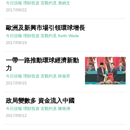
今日信報
理財投資
宏觀灼見
唐納文
2017/09/22
歐洲及新興市場引領環球增長
今日信報
理財投資
宏觀灼見
Keith Wade
2017/09/19
一帶一路推動環球經濟新動
力
今日信報
理財投資
宏觀灼見
薛俊昇
2017/09/15
政局變數多 資金流入中國
今日信報
理財投資
宏觀灼見
陳致洲
2017/09/12