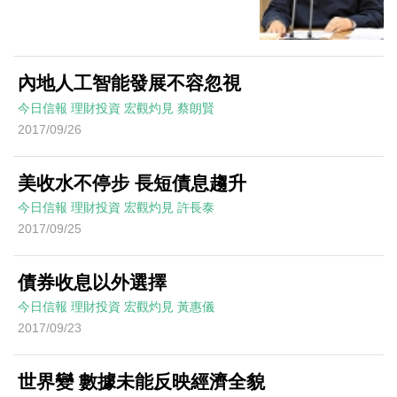
內地人工智能發展不容忽視
今日信報
理財投資
宏觀灼見
蔡朗賢
2017/09/26
美收水不停步 長短債息趨升
今日信報
理財投資
宏觀灼見
許長泰
2017/09/25
債券收息以外選擇
今日信報
理財投資
宏觀灼見
黃惠儀
2017/09/23
世界變 數據未能反映經濟全貌