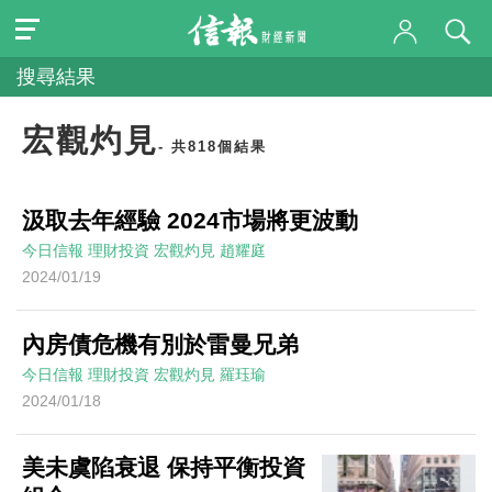
搜尋結果
宏觀灼見
- 共818個結果
汲取去年經驗 2024市場將更波動
今日信報
理財投資
宏觀灼見
趙耀庭
2024/01/19
內房債危機有別於雷曼兄弟
今日信報
理財投資
宏觀灼見
羅珏瑜
2024/01/18
美未虞陷衰退 保持平衡投資