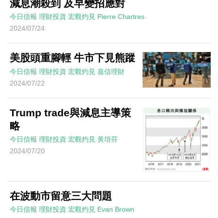
減息潮殺到 及早變招應對
今日信報
理財投資
宏觀灼見
Pierre Chartres
2024/07/24
美股頭重腳輕 牛市下見熊蹤
今日信報
理財投資
宏觀灼見
嘉信理財
2024/07/22
Trump trade與減息主導策
略
今日信報
理財投資
宏觀灼見
黃培芬
2024/07/20
在波動市留意三大問題
今日信報
理財投資
宏觀灼見
Evan Brown