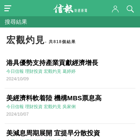
搜尋結果
宏觀灼見
- 共818個結果
港具優勢支持產業貢獻經濟增長
今日信報
理財投資
宏觀灼見
葛婷婷
2024/10/09
美經濟料軟着陸 機構MBS票息高
今日信報
理財投資
宏觀灼見
吳家俐
2024/10/07
美減息周期展開 宜提早分散投資