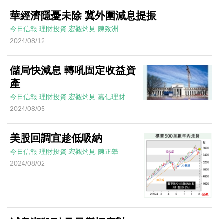
華經濟隱憂未除 冀外圍減息提振
今日信報
理財投資
宏觀灼見
陳致洲
2024/08/12
儲局快減息 轉吼固定收益資
產
今日信報
理財投資
宏觀灼見
嘉信理財
2024/08/05
美股回調宜趁低吸納
今日信報
理財投資
宏觀灼見
陳正犖
2024/08/02