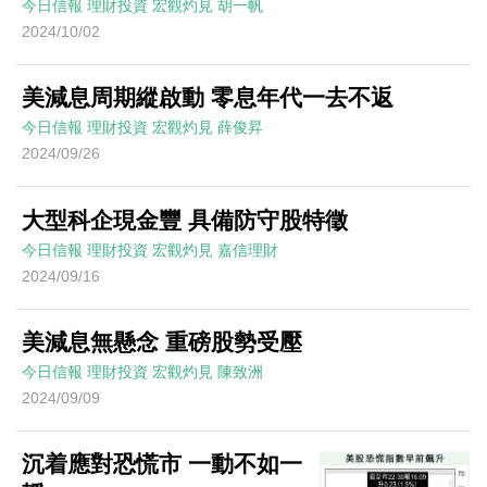
今日信報
理財投資
宏觀灼見
胡一帆
2024/10/02
美減息周期縱啟動 零息年代一去不返
今日信報
理財投資
宏觀灼見
薛俊昇
2024/09/26
大型科企現金豐 具備防守股特徵
今日信報
理財投資
宏觀灼見
嘉信理財
2024/09/16
美減息無懸念 重磅股勢受壓
今日信報
理財投資
宏觀灼見
陳致洲
2024/09/09
沉着應對恐慌市 一動不如一