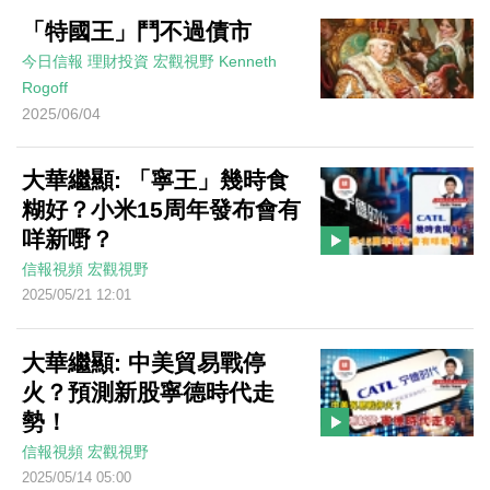
「特國王」鬥不過債市
今日信報
理財投資
宏觀視野
Kenneth
Rogoff
2025/06/04
大華繼顯: 「寧王」幾時食
糊好？小米15周年發布會有
咩新嘢？
信報視頻
宏觀視野
2025/05/21 12:01
大華繼顯: 中美貿易戰停
火？預測新股寧德時代走
勢！
信報視頻
宏觀視野
2025/05/14 05:00