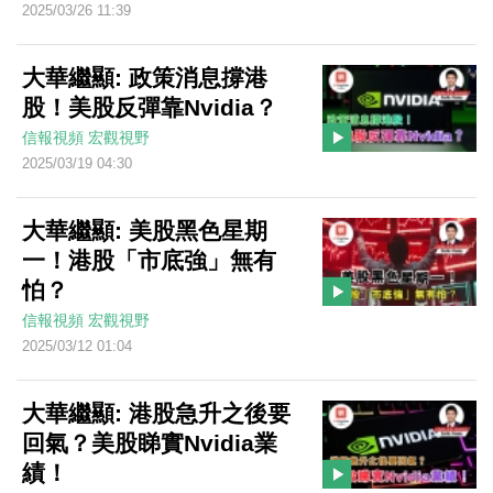
2025/03/26 11:39
大華繼顯: 政策消息撐港
股！美股反彈靠Nvidia？
信報視頻
宏觀視野
2025/03/19 04:30
大華繼顯: 美股黑色星期
一！港股「市底強」無有
怕？
信報視頻
宏觀視野
2025/03/12 01:04
大華繼顯: 港股急升之後要
回氣？美股睇實Nvidia業
績！