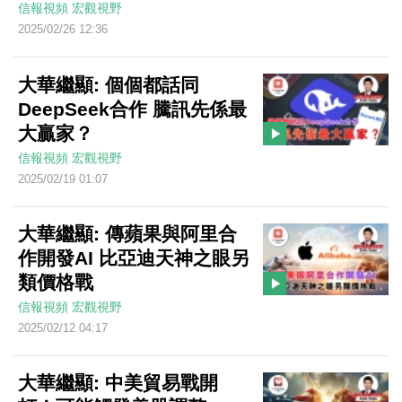
信報視頻
宏觀視野
2025/02/26 12:36
大華繼顯: 個個都話同
DeepSeek合作 騰訊先係最
大贏家？
信報視頻
宏觀視野
2025/02/19 01:07
大華繼顯: 傳蘋果與阿里合
作開發AI 比亞迪天神之眼另
類價格戰
信報視頻
宏觀視野
2025/02/12 04:17
大華繼顯: 中美貿易戰開