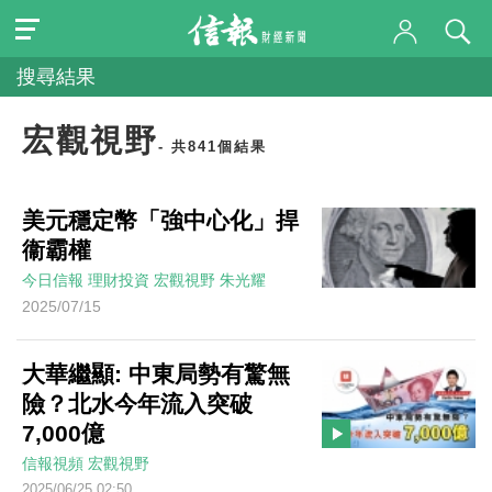
搜尋結果
宏觀視野
- 共841個結果
美元穩定幣「強中心化」捍
衞霸權
今日信報
理財投資
宏觀視野
朱光耀
2025/07/15
大華繼顯: 中東局勢有驚無
險？北水今年流入突破
7,000億
信報視頻
宏觀視野
2025/06/25 02:50