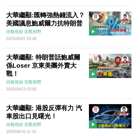
大華繼顯:匯轉強熱錢流入？
美國議息鮑威爾力抗特朗普
信報視頻
宏觀視野
2025/05/07 03:40
大華繼顯: 特朗普話鮑威爾
係Loser 京東美團外賣大
戰！
信報視頻
宏觀視野
2025/04/23 03:05
大華繼顯: 港股反彈有力 汽
車股出口見曙光！
信報視頻
宏觀視野
2025/04/16 11:10