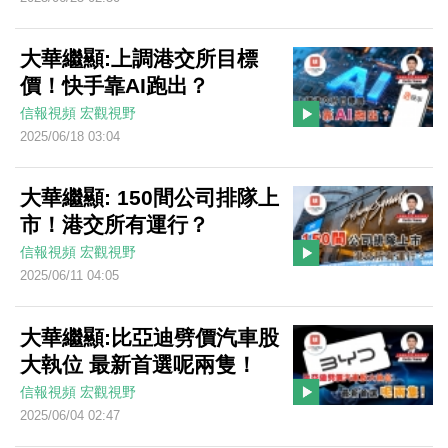
大華繼顯:上調港交所目標
價！快手靠AI跑出？
信報視頻
宏觀視野
2025/06/18 03:04
大華繼顯: 150間公司排隊上
市！港交所有運行？
信報視頻
宏觀視野
2025/06/11 04:05
大華繼顯:比亞迪劈價汽車股
大執位 最新首選呢兩隻！
信報視頻
宏觀視野
2025/06/04 02:47