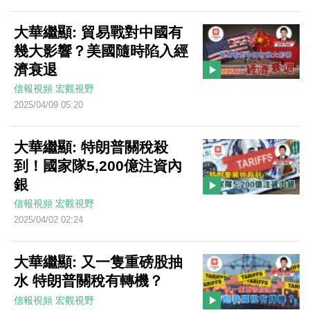
大華繼顯: 貿易戰對中國有
幾大影響？美國隨時陷入經
濟衰退
信報視頻
宏觀視野
2025/04/09 05:20
大華繼顯: 特朗普關稅殺
到！國家隊5,200億注資內
銀
信報視頻
宏觀視野
2025/04/02 02:24
大華繼顯: 又一隻重磅股抽
水 特朗普關稅有轉機？
信報視頻
宏觀視野