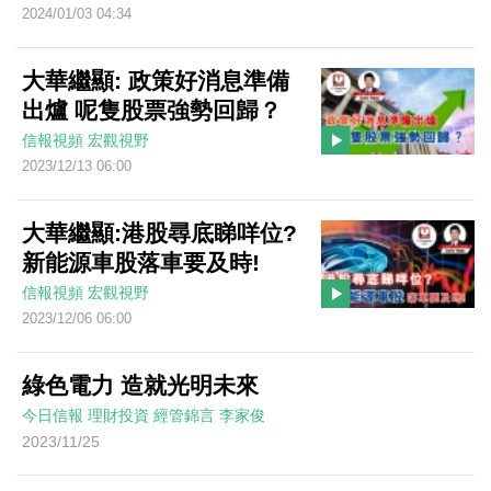
2024/01/03 04:34
大華繼顯: 政策好消息準備
出爐 呢隻股票強勢回歸？
信報視頻
宏觀視野
2023/12/13 06:00
大華繼顯:港股尋底睇咩位?
新能源車股落車要及時!
信報視頻
宏觀視野
2023/12/06 06:00
綠色電力 造就光明未來
今日信報
理財投資
經管錦言
李家俊
2023/11/25