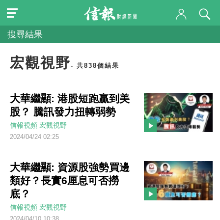
搜尋結果
宏觀視野
- 共838個結果
大華繼顯: 港股短跑贏到美
股？ 騰訊發力扭轉弱勢
信報視頻
宏觀視野
2024/04/24 02:25
大華繼顯: 資源股強勢買邊
類好？長實6厘息可否撈
底？
信報視頻
宏觀視野
2024/04/10 10:38