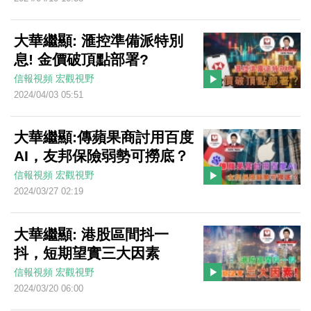
大華繼顯: 滙控準備派特別
息! 金價破頂點部署?
信報視頻
宏觀視野
2024/04/03 05:51
大華繼顯:傳蘋果商討用百度
AI，友邦保險弱勢可撈底？
信報視頻
宏觀視野
2024/03/27 02:19
大華繼顯: 港股區間抖一
抖，短期望實三大因素
信報視頻
宏觀視野
2024/03/20 06:00