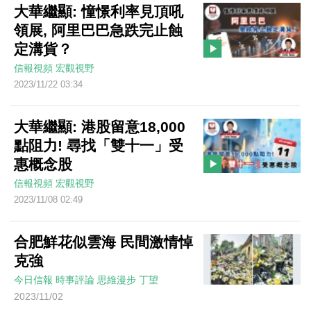
大華繼顯: 憧憬利率見頂吼
領展, 阿里巴巴急跌完止蝕
定溝貨？
信報視頻
宏觀視野
2023/11/22 03:34
大華繼顯: 港股留意18,000
點阻力! 尋找「雙十一」受
惠概念股
信報視頻
宏觀視野
2023/11/08 02:49
合肥鮮花似雲海 民間激情悼
克強
今日信報
時事評論
思維漫步
丁望
2023/11/02