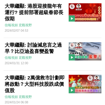
大華繼顯: 港股迎接龍年有
運行? 提前部署超級春節長
假期
信報視頻
宏觀視野
2024/02/07 04:53
大華繼顯: 討論減息言之過
早？比亞迪盈喜變盈警
信報視頻
宏觀視野
2024/01/31 12:00
大華繼顯: 2萬億救市計劃即
將啟動？大型科技股跌成價
值股
信報視頻
宏觀視野
2024/01/24 06:08