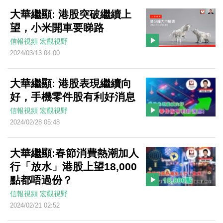
大華繼顯: 港股突破繼續上
望，小米開車要睇路
信報視頻
宏觀視野
2024/03/13 04:00
大華繼顯: 港股表現繼續向
好，手機零件股有利好消息
信報視頻
宏觀視野
2024/02/28 05:48
大華繼顯:春節消費熱潮加人
行「放水」港股上望18,000
點都唔過份？
信報視頻
宏觀視野
2024/02/21 02:52