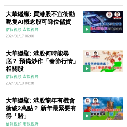
大華繼顯: 買港股不宜衝動
呢隻AI概念股可睇位儲貨
信報視頻
宏觀視野
2024/01/17 06:00
大華繼顯: 港股何時能尋
底？ 預備炒作「春節行情」
相關股
信報視頻
宏觀視野
2024/01/10 04:38
大華繼顯: 港股龍年有機會
衝破2萬點？ 新年最緊要有
得「賭」
信報視頻
宏觀視野