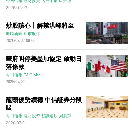
今日信報
理財投資
逃出中環
區景連
2026/07/03
炒股讀心丨解禁洪峰將至
即時新聞
即巿股評
2026/07/02 09:00
華府叫停美墨加協定 啟動日
落條款
今日信報
EJ Global
2026/07/02
龍頭優勢續穩 中信証券分段
吸
今日信報
理財投資
智識選股
周慧萍
2026/07/01