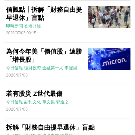
信觀點丨拆解「財務自由提
早退休」盲點
即時新聞
香港財經
2026/07/03 09:15
為何今年美「價值股」遠勝
「增長股」
今日信報
理財投資
金融第十人
李聲揚
2026/07/03
若有股災 Z世代最傷
今日信報
副刊文化
筆文集
郭逸之
2026/07/03
拆解「財務自由提早退休」盲點