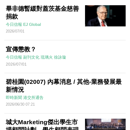
畢非德暫緩對蓋茨基金慈善
捐款
今日信報
EJ Global
2026/07/01
宣傳懲教？
今日信報
副刊文化
琉璃火
徐詠璇
2026/07/01
碧桂園(02007) 內幕消息 / 其他-業務發展最
新情況
即時新聞
港交所通告
2026/06/30 07:21
城大Marketing傑出學生市
場顧問計劃 學生顧問表現