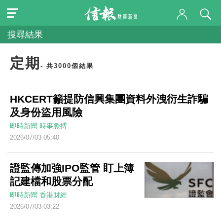
搜尋結果
定期
- 共3000個結果
HKCERT籲提防信興集團資料外洩衍生詐騙
及身份盜用風險
即時新聞
時事脈搏
2026/07/03 05:40
證監傳加強IPO監管 盯上簿
記建檔和股票分配
即時新聞
香港財經
2026/07/03 03:22