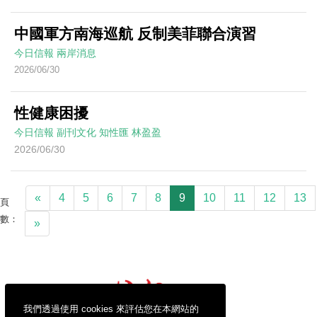
中國軍方南海巡航 反制美菲聯合演習
今日信報
兩岸消息
2026/06/30
性健康困擾
今日信報
副刊文化
知性匯
林盈盈
2026/06/30
«
4
5
6
7
8
9
10
11
12
13
頁
數：
»
我們透過使用 cookies 來評估您在本網站的