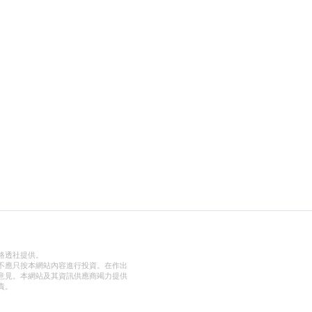
路透社提供。
不應只按本網站內容進行投資。在作出
意見。本網站及其資訊供應商竭力提供
責。