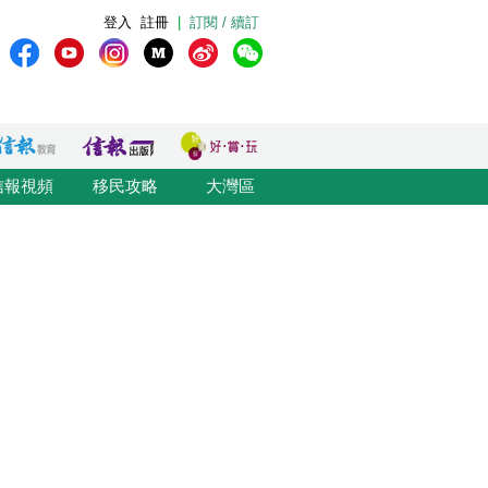
登入
註冊
|
訂閱 / 續訂
信報視頻
移民攻略
大灣區