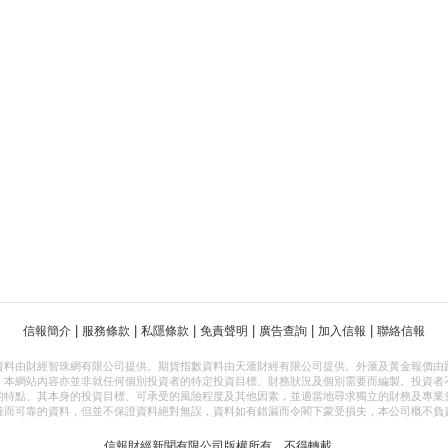
|
|
|
|
|
|
信報簡介
服務條款
私隱條款
免責聲明
廣告查詢
加入信報
聯絡信報
資料由財經智珠網有限公司提供。期貨指數資料由天滙財經有限公司提供。外滙及黃金報價由
，本網站內容亦並非就任何個別投資者的特定投資目標、財務狀況及個別需要而編製。投資者
的特點、其本身的投資目標、可承受的風險程度及其他因素，並適當地尋求獨立的財務及專業
確而可靠的資料，但並不保證資料絕對無誤，資料如有錯漏而令閣下蒙受損失，本公司概不負
信報財經新聞有限公司版權所有，不得轉載。