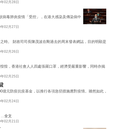
0年02月28日
冠狀病毒肺炎疫情「受控」，在港大感染及傳染病中
0年02月27日
之時。 財政司司長陳茂波在剛過去的周末發表網誌，目的明顯是
0年02月26日
心惶惶，香港社會人人四處張羅口罩，經濟受嚴重影響，同時亦揭
0年02月25日
貸
00億元防疫抗疫基金，以推行各項急切措施應對疫情。雖然如此，
0年02月24日
..
全文
0年02月21日