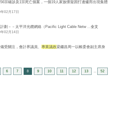
56宗確診及1宗死亡個案，一個19人家族懷疑因打邊爐而出現集體
0年02月17日
洋光纜網絡（Pacific Light Cable Netw ...
全文
0年02月14日
向備受關注，會計界議員、
專業議政
梁繼昌周一以帳委會副主席身
6
7
8
9
10
11
12
13
...
52