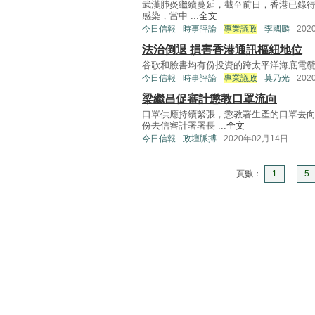
武漢肺炎繼續蔓延，截至前日，香港已錄得
感染，當中 ...
全文
今日信報
時事評論
專業議政
李國麟
202
法治倒退 損害香港通訊樞紐地位
谷歌和臉書均有份投資的跨太平洋海底電纜計劃－－太平
今日信報
時事評論
專業議政
莫乃光
202
梁繼昌促審計懲教口罩流向
口罩供應持續緊張，懲教署生產的口罩去
份去信審計署署長 ...
全文
今日信報
政壇脈搏
2020年02月14日
頁數：
1
...
5