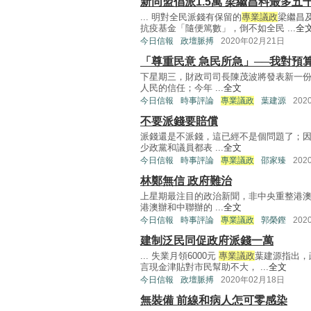
新同盟倡派1.5萬 梁繼昌料最多五
... 明對全民派錢有保留的
專業議政
梁繼昌
抗疫基金「隨便篤數」，倒不如全民 ...
全
今日信報
政壇脈搏
2020年02月21日
「尊重民意 急民所急」──我對預
下星期三，財政司司長陳茂波將發表新一
人民的信任；今年 ...
全文
今日信報
時事評論
專業議政
葉建源
202
不要派錢要賠償
派錢還是不派錢，這已經不是個問題了；
少政黨和議員都表 ...
全文
今日信報
時事評論
專業議政
邵家臻
202
林鄭無信 政府難治
上星期最注目的政治新聞，非中央重整港
港澳辦和中聯辦的 ...
全文
今日信報
時事評論
專業議政
郭榮鏗
202
建制泛民同促政府派錢一萬
... 失業月領6000元
專業議政
葉建源指出，
言現金津貼對市民幫助不大， ...
全文
今日信報
政壇脈搏
2020年02月18日
無裝備 前線和病人怎可零感染