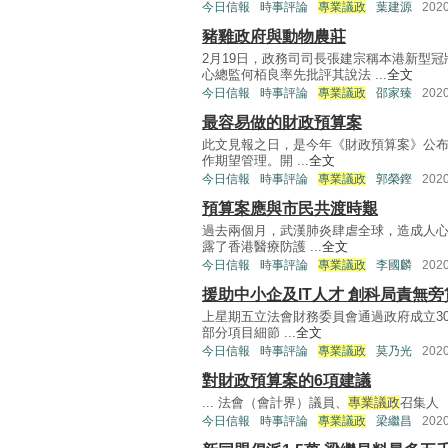
今日信報
時事評論
專業議政
葉建源
202
豬雞政府與動物農莊
2月19日，政務司司長張建宗稱本港新型
心總監何栢良率先批評其說法 ...
全文
今日信報
時事評論
專業議政
邵家臻
202
最容易做的財政預算案
此文見報之日，是今年《財政預算案》公布
作期望管理。開 ...
全文
今日信報
時事評論
專業議政
郭榮鏗
202
預算案應與市民共渡時艱
過去兩個月，武漢肺炎肆虐全球，造成人
露了香港醫療防護 ...
全文
今日信報
時事評論
專業議政
李國麟
202
援助中小企及IT人才 創科局責無旁
上星期五立法會財務委員會通過政府成立3
部分項目細節 ...
全文
今日信報
時事評論
專業議政
莫乃光
202
對財政預算案的6項建議
... 法會（會計界）議員、
專業議政
召集人 .
今日信報
時事評論
專業議政
梁繼昌
202