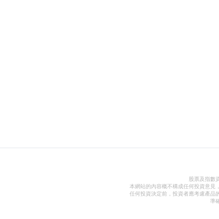
股票及指數
本網站的內容概不構成任何投資意見
任何投資決定前，投資者應考慮產品
準