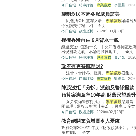
今日信報
時事評論
專業議政
李國麟
202
建制泛民本周各派成員訪美
... 則包括公民黨譚文豪、
專業議政
梁繼昌
今次訪美行程，相 ...
全文
今日信報
政壇脈搏
2020年03月03日
捍衞香港自由 9月背水一戰
經過反送中運動一役，中央和香港特區政
出現肅殺之氣。不論是商界地主、 ...
全文
今日信報
時事評論
專業議政
莫乃光
202
政府有否審慎理財?
... 法會（會計界）議員、
專業議政
召集人 .
今日信報
時事評論
專業議政
梁繼昌
202
陳茂波拒「分拆」派錢及警隊撥款
預算案滿意率10年高 財爺民望勁升
... 又畀裝備警察打我」，
專業議政
梁繼昌
開處理，將投反對票【表2】；民主 ...
全文
今日信報
政壇脈搏
2020年02月28日
教育總開支負增長令人憂慮
政府公布2020/21年度《財政預算案》
民共渡時 ...
全文