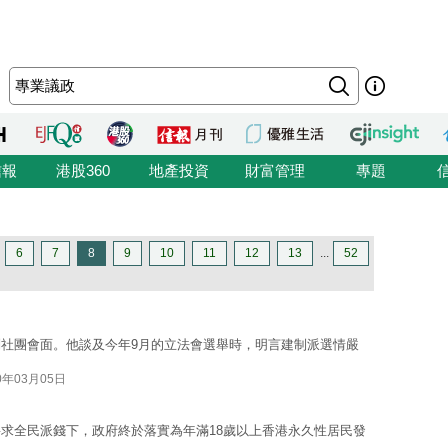
信報
港股360
地產投資
財富管理
專題
6
7
8
9
10
11
12
13
...
52
社團會面。他談及今年9月的立法會選舉時，明言建制派選情嚴
0年03月05日
求全民派錢下，政府終於落實為年滿18歲以上香港永久性居民發