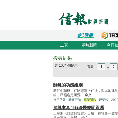
主頁
即時新聞
今日
搜尋結果
共 1034 個結果
頁數：
1
...
5
關鍵的功能組別
新任中聯辦主任駱惠寧上任後，與本地建制
峻，呼籲愈是困難 ...
全文
今日信報
時事評論
專業議政
郭榮鏗
202
預算案真可解決醫療問題嗎
上星期《財政預算案》出爐，在社會一致要
放一萬元，派錢 ...
全文