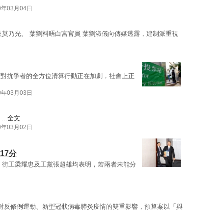
0年03月04日
及莫乃光。 葉劉料晤白宮官員 葉劉淑儀向傳媒透露，建制派重視
府對抗爭者的全方位清算行動正在加劇，社會上正
0年03月03日
..
全文
0年03月02日
17分
、街工梁耀忠及工黨張超雄均表明，若兩者未能分
。面對反修例運動、新型冠狀病毒肺炎疫情的雙重影響，預算案以「與