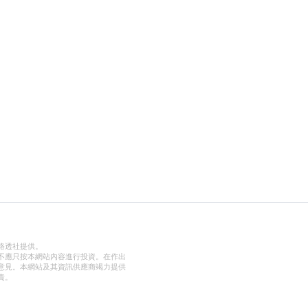
路透社提供。
不應只按本網站內容進行投資。在作出
意見。本網站及其資訊供應商竭力提供
責。