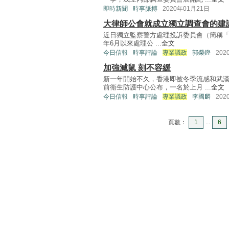
即時新聞
時事脈搏
2020年01月21日
大律師公會就成立獨立調查會的建
近日獨立監察警方處理投訴委員會（簡稱
年6月以來處理公 ...
全文
今日信報
時事評論
專業議政
郭榮鏗
202
加強滅鼠 刻不容緩
新一年開始不久，香港即被冬季流感和武
前衞生防護中心公布，一名於上月 ...
全文
今日信報
時事評論
專業議政
李國麟
202
頁數：
1
...
6