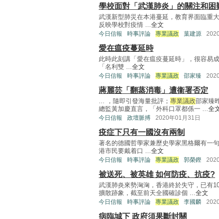
學校面對「武漢肺炎」的關注和困
武漢新型肺災在本港蔓延，教育界面臨重大
反映學校對疫情 ...
全文
今日信報
時事評論
專業議政
葉建源
202
愛在瘟疫蔓延時
此時此刻講「愛在瘟疫蔓延時」，很容易成了
「名利雙 ...
全文
今日信報
時事評論
專業議政
邵家臻
202
蔣麗芸「翻蒸消毒」遭衞署否定
... ，隨即引發海量批評；
專業議政
邵家臻
總監黃加慶直言，「外科口罩都係一 ...
全
今日信報
政壇脈搏
2020年01月31日
疫症下只有一國沒有兩制
著名的德國哲學家兼歷史學家黑格爾有一句
港市民要戴着口 ...
全文
今日信報
時事評論
專業議政
郭榮鏗
202
被送死、被英雄 如何防疫、抗疫?
武漢肺炎來勢洶洶，香港終於失守，已有1
擴散跡象，截至前天全國確診個 ...
全文
今日信報
時事評論
專業議政
李國麟
202
病臨城下 政府須果斷封關