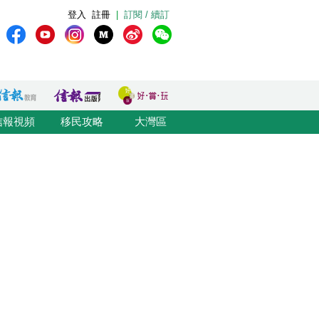
登入
註冊
|
訂閱 / 續訂
信報視頻
移民攻略
大灣區