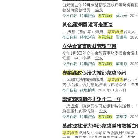
自武漢去年12月爆發新型冠狀病毒肺炎疫
數幾何級數增長 ...
全文
今日信報
時事評論
專業議政
莫乃光
202
黃色經濟圈 還可走更遠
... 法會（會計界）議員、
專業議政
召集人 .
今日信報
時事評論
專業議政
梁繼昌
202
立法會審查教材荒謬至極
今年1月3日的立法會教育事務委員會會議
稚園、中、小學 ...
全文
今日信報
時事評論
專業議政
葉建源
202
專業議政
促浸大撤邵家臻聆訊
... 本學期所有教學職務。
專業議政
表示，
內部聆訊，否則應允許律師在場確保 ...
全
今日信報
政壇脈搏
2020年01月22日
讓這顆頭腦停止運作二十年
一語成讖。陳健民在雨傘運動時告誡我：
愈是順利的事情愈 ...
全文
今日信報
時事評論
專業議政
邵家臻
202
葉建源批浸大停邵家臻職務散播白
專業議政
成員及社福界立法會議員邵家臻
一事，成立內部調查委員會展開紀 ...
全文