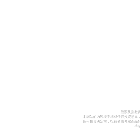
股票及指數
本網站的內容概不構成任何投資意見
任何投資決定前，投資者應考慮產品
準