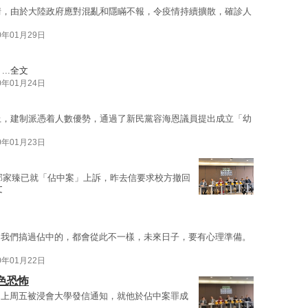
情，由於大陸政府應對混亂和隱瞞不報，令疫情持續擴散，確診人
0年01月29日
..
全文
0年01月24日
上，建制派憑着人數優勢，通過了新民黨容海恩議員提出成立「幼
0年01月23日
邵家臻已就「佔中案」上訴，昨去信要求校方撤回
文
「我們搞過佔中的，都會從此不一樣，未來日子，要有心理準備。
0年01月22日
色恐怖
，上周五被浸會大學發信通知，就他於佔中案罪成