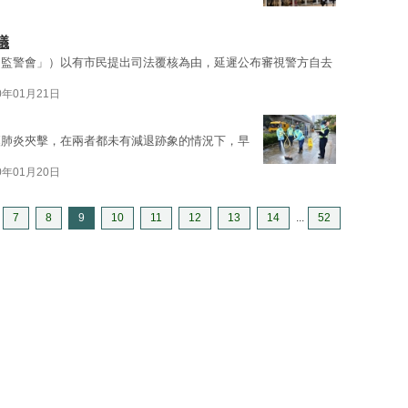
議
「監警會」）以有市民提出司法覆核為由，延遲公布審視警方自去
0年01月21日
漢肺炎夾擊，在兩者都未有減退跡象的情況下，早
0年01月20日
7
8
9
10
11
12
13
14
...
52