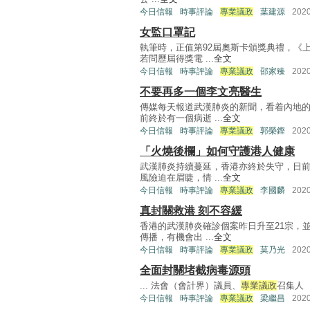
今日信報
時事評論
專業議政
葉建源
202
女監口罩記
執筆時，正值第92屆奧斯卡頒獎典禮，《
若問歷屆得獎電 ...
全文
今日信報
時事評論
專業議政
邵家臻
202
不要再多一個李文亮醫生
傳媒每天報道武漢肺炎的新聞，看着內地
前終於有一個病逝 ...
全文
今日信報
時事評論
專業議政
郭榮鏗
202
「火燒後欄」如何守護港人健康
武漢肺炎持續蔓延，香港亦終於失守，日
風險迫在眉睫，情 ...
全文
今日信報
時事評論
專業議政
李國麟
202
真封關救港 刻不容緩
香港的武漢肺炎確診個案昨日升至21宗，
傳播，有機會出 ...
全文
今日信報
時事評論
專業議政
莫乃光
202
全面封關堵截病毒源頭
... 法會（會計界）議員、
專業議政
召集人 .
今日信報
時事評論
專業議政
梁繼昌
202