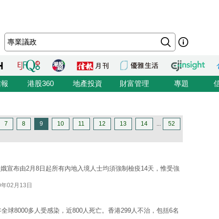
信報
港股360
地產投資
財富管理
專題
7
8
9
10
11
12
13
14
...
52
娥宣布由2月8日起所有內地入境人士均須強制檢疫14天，惟受強
0年02月13日
全球8000多人受感染，近800人死亡。香港299人不治，包括6名