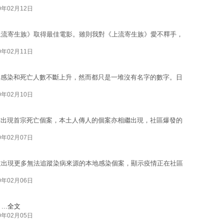
0年02月12日
上流寄生族》取得最佳電影。雖則我對《上流寄生族》愛不釋手，
0年02月11日
的感染和死亡人數不斷上升，然而都只是一堆沒有名字的數字。日
0年02月10日
前出現首宗死亡個案，本土人傳人的個案亦相繼出現，社區爆發的
0年02月07日
並出現更多無法追蹤染病來源的本地感染個案，顯示疫情正在社區
0年02月06日
..
全文
0年02月05日