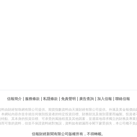
|
|
|
|
|
|
信報簡介
服務條款
私隱條款
免責聲明
廣告查詢
加入信報
聯絡信報
資料由財經智珠網有限公司提供。期貨指數資料由天滙財經有限公司提供。外滙及黃金報價由
，本網站內容亦並非就任何個別投資者的特定投資目標、財務狀況及個別需要而編製。投資者
的特點、其本身的投資目標、可承受的風險程度及其他因素，並適當地尋求獨立的財務及專業
確而可靠的資料，但並不保證資料絕對無誤，資料如有錯漏而令閣下蒙受損失，本公司概不負
信報財經新聞有限公司版權所有，不得轉載。