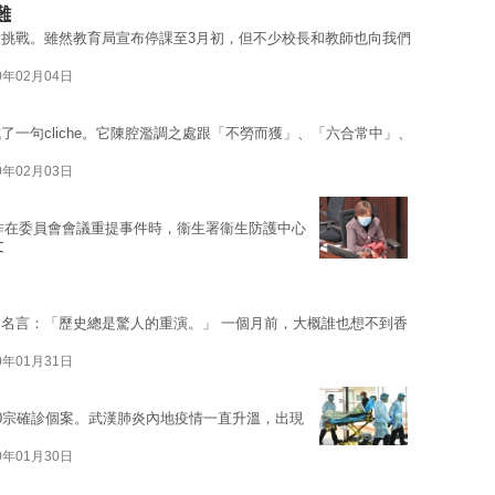
難
挑戰。雖然教育局宣布停課至3月初，但不少校長和教師也向我們
0年02月04日
一句cliche。它陳腔濫調之處跟「不勞而獲」、「六合常中」、
0年02月03日
昨在委員會會議重提事件時，衞生署衞生防護中心
文
名言：「歷史總是驚人的重演。」 一個月前，大概誰也想不到香
0年01月31日
0宗確診個案。武漢肺炎內地疫情一直升溫，出現
0年01月30日