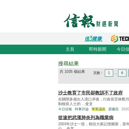
主頁
即時新聞
今日
搜尋結果
共 1035 個結果
頁數：
1
...
6
沙士教育了市民卻教訓不了政府
在關閉多個出入境口岸後，行政長官林鄭月
制檢疫人士的 ...
全文
今日信報
時事評論
專業議政
梁繼昌
202
從速把武漢肺炎列為職業病
2003年沙士一疫，相信大家記憶猶新，當年
公 ...
全文