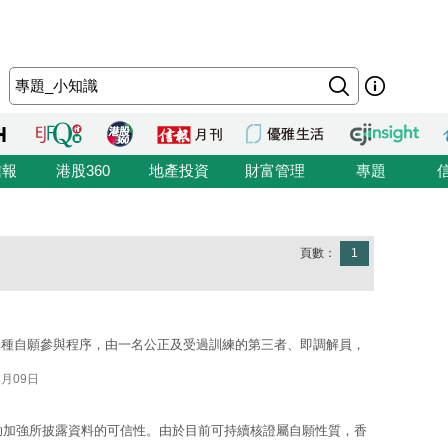
信報
港股360
地產投資
財富管理
專題
頁數：
1
一種自願參與程序，由一名公正及受過訓練的第三者、即調解員，
2月09日
助加強所披露資料的可信性。由於目前可持續核證屬自願性質，香