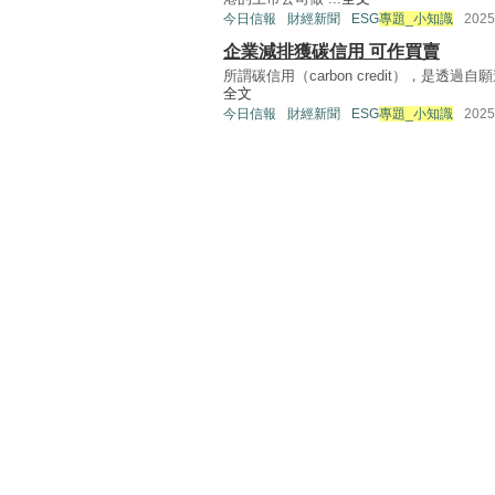
今日信報
財經新聞
ESG
專題_小知識
202
企業減排獲碳信用 可作買賣
所謂碳信用（carbon credit），是透
全文
今日信報
財經新聞
ESG
專題_小知識
202