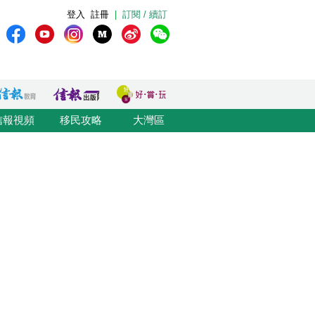
登入
註冊
|
訂閱 / 續訂
信報視頻
移民攻略
大灣區