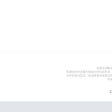
股票及指數
本網站的內容概不構成任何投資意見
任何投資決定前，投資者應考慮產品
準
C