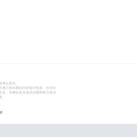
路透社提供。
不應只按本網站內容進行投資。在作出
意見。本網站及其資訊供應商竭力提供
責。
d.