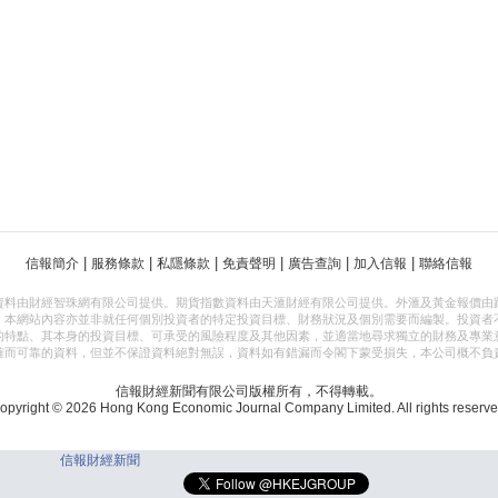
|
|
|
|
|
|
信報簡介
服務條款
私隱條款
免責聲明
廣告查詢
加入信報
聯絡信報
資料由財經智珠網有限公司提供。期貨指數資料由天滙財經有限公司提供。外滙及黃金報價由
，本網站內容亦並非就任何個別投資者的特定投資目標、財務狀況及個別需要而編製。投資者
的特點、其本身的投資目標、可承受的風險程度及其他因素，並適當地尋求獨立的財務及專業
確而可靠的資料，但並不保證資料絕對無誤，資料如有錯漏而令閣下蒙受損失，本公司概不負
信報財經新聞有限公司版權所有，不得轉載。
opyright © 2026 Hong Kong Economic Journal Company Limited. All rights reserve
信報財經新聞