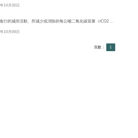
5年10月30日
過自願進行的減排活動、所減少或消除的每公噸二氧化碳當量（tCO2 ...
5年10月08日
頁數：
1