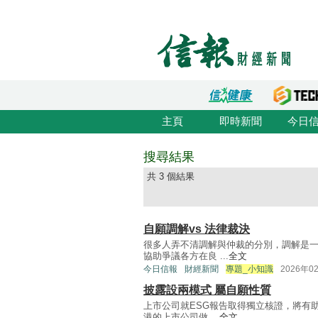
主頁
即時新聞
今日
搜尋結果
共 3 個結果
自願調解vs 法律裁決
很多人弄不清調解與仲裁的分別，調解是
協助爭議各方在良 ...
全文
今日信報
財經新聞
專題_小知識
2026年0
披露設兩模式 屬自願性質
上市公司就ESG報告取得獨立核證，將有
港的上市公司做 ...
全文