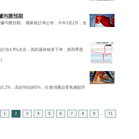
據均勝預期
據均勝預期。 國家統計局公布，今年1至2月，全
預計在4.8%左右，因此最終核算下來，第四季度
日
長5.2%，高於預估的5%；社會消費品零售總額升
1
2
3
4
5
6
7
8
9
...
71