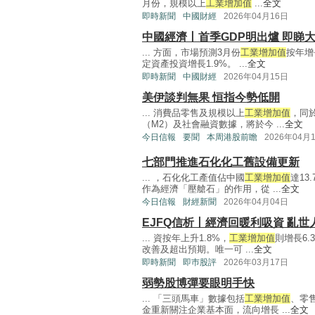
月份，規模以上
工業增加值
...
全文
即時新聞
中國財經
2026年04月16日
中國經濟丨首季GDP明出爐 即睇
... 方面，市場預測3月份
工業增加值
按年增
定資產投資增長1.9%。 ...
全文
即時新聞
中國財經
2026年04月15日
美伊談判無果 恒指今勢低開
... 消費品零售及規模以上
工業增加值
，同
（M2）及社會融資數據，將於今 ...
全文
今日信報
要聞
本周港股前瞻
2026年04月
七部門推進石化化工舊設備更新
... ，石化化工產值佔中國
工業增加值
達1
作為經濟「壓艙石」的作用，從 ...
全文
今日信報
財經新聞
2026年04月04日
EJFQ信析丨經濟回暖利吸資 亂世人
... 資按年上升1.8%，
工業增加值
則增長6
改善及超出預期。唯一可 ...
全文
即時新聞
即巿股評
2026年03月17日
弱勢股博彈要眼明手快
... 「三頭馬車」數據包括
工業增加值
、零
金重新關注企業基本面，流向增長 ...
全文