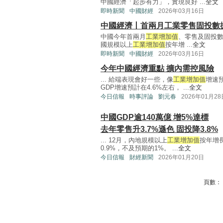
中國經濟「起步有力」，實現良好 ...
全文
即時新聞
中國財經
2026年03月16日
中國經濟丨首兩月工業零售固投數
中國今年首兩月
工業增加值
、零售及固投數
國規模以上
工業增加值
按年增 ...
全文
即時新聞
中國財經
2026年03月16日
今年中國經濟重點 擴內需控風險
... 給端表現會好一些，像
工業增加值
增速
GDP增速預計在4.6%左右， ...
全文
今日信報
時事評論
劉元春
2026年01月28
中國GDP逾140萬億 增5%達標
去年零售升3.7%遜色 固投降3.8%
... 12月，內地規模以上
工業增加值
按年增
0.9%，不及預期的1%。 ...
全文
今日信報
財經新聞
2026年01月20日
頁數：