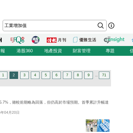
信報
港股360
地產投資
財富管理
專題
1
2
3
4
5
6
7
8
9
...
71
5.7%，雖較前期略為回落，但仍高於市場預期。首季累計升幅達
6年04月20日