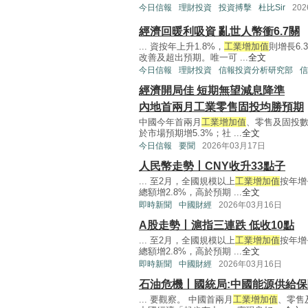
今日信報
理財投資
投資搏擊
杜比Sir
20
經濟回暖利吸資 亂世人幣衝6.7關
... 資按年上升1.8%，
工業增加值
則增長6
改善及超出預期。唯一可 ...
全文
今日信報
理財投資
信報投資分析研究部
信
經濟開局佳 短期無望減息降準
內地首兩月工業零售固投均勝預期
中國今年首兩月
工業增加值
、零售及固投數
於市場預期增5.3%；社 ...
全文
今日信報
要聞
2026年03月17日
人民幣走勢丨CNY收升33點子
... 至2月，全國規模以上
工業增加值
按年增
總額增2.8%，高於預期 ...
全文
即時新聞
中國財經
2026年03月16日
A股走勢丨滬指三連跌 低收10點
... 至2月，全國規模以上
工業增加值
按年增
總額增2.8%，高於預期 ...
全文
即時新聞
中國財經
2026年03月16日
石油危機丨國統局:中國能源供給保
... 要觀察。 中國首兩月
工業增加值
、零售