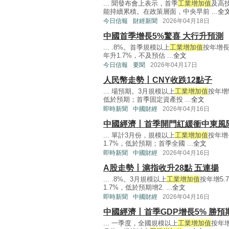
... 聞發布會上表示，首季
工業增加值
及高
能持續累積。在政策層面，中央早前 ...
全
今日信報
財經新聞
2026年04月18日
中國首季增長5%驚喜 大行升預測
... .8%。首季規模以上
工業增加值
按年增長
年升1.7%，不及預估 ...
全文
今日信報
要聞
2026年04月17日
人民幣走勢丨CNY收跌12點子
... 場預期。3月規模以上
工業增加值
按年增
低於預期；首季固定資產投 ...
全文
即時新聞
中國財經
2026年04月16日
中國經濟丨首季開門紅緩衝中東風
... 單計3月份，規模以上
工業增加值
按年增
1.7%，低於預期；首季全國 ...
全文
即時新聞
中國財經
2026年04月16日
A股走勢丨滬指收升28點 五連揚
... .8%。3月規模以上
工業增加值
按年增5
1.7%，低於預期增2. ...
全文
即時新聞
中國財經
2026年04月16日
中國經濟丨首季GDP增長5% 勝預
... 一季度，全國規模以上
工業增加值
按年增