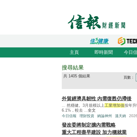
主頁
即時新聞
今日
搜尋結果
共 1405 個結果
頁數：
外貿經濟具韌性 內需復甦仍滯後
... 然穩健。3月規模以上
工業增加值
按年升
6.1%，較去 ...
全文
今日信報
理財投資
納論神州
溫天納
202
發改委將制定擴內需戰略
重大工程盡早建設 加力穩就業