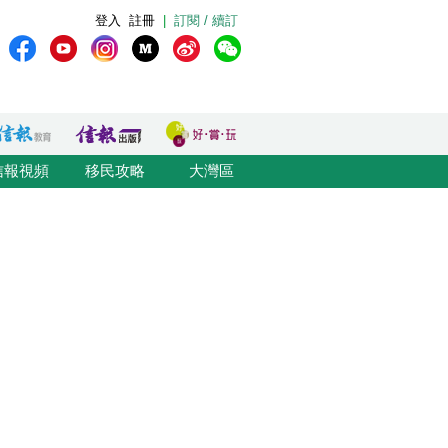
登入
註冊
|
訂閱 / 續訂
信報視頻
移民攻略
大灣區