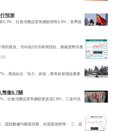
大行預測
長5.3%，社會消費品零售總額增長2.4%；首季固
於周四發放。另內地3月份新增貸款、廣義貨幣供應
13日
3.7%，透過此次「加力」政策，將有效發揮該產業
幣衝6.7關
.3%，社會消費品零售總額更急漲2.8%，三者均見
售、固投數據均勝過預期，內需股借勢彈； 三、資