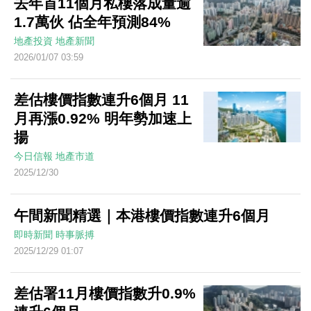
去年首11個月私樓落成量逾
1.7萬伙 佔全年預測84%
地產投資
地產新聞
2026/01/07 03:59
差估樓價指數連升6個月 11
月再漲0.92% 明年勢加速上
揚
今日信報
地產市道
2025/12/30
午間新聞精選｜本港樓價指數連升6個月
即時新聞
時事脈搏
2025/12/29 01:07
差估署11月樓價指數升0.9%