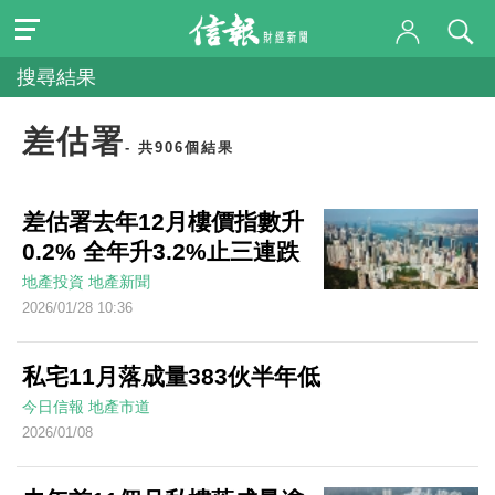
搜尋結果
差估署
- 共906個結果
差估署去年12月樓價指數升
0.2% 全年升3.2%止三連跌
地產投資
地產新聞
2026/01/28 10:36
私宅11月落成量383伙半年低
今日信報
地產市道
2026/01/08