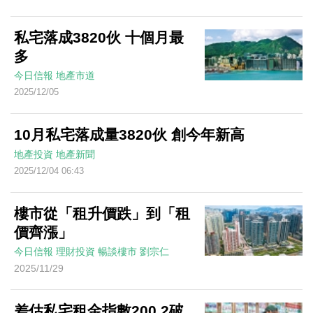
私宅落成3820伙 十個月最
多
今日信報
地產市道
2025/12/05
10月私宅落成量3820伙 創今年新高
地產投資
地產新聞
2025/12/04 06:43
樓市從「租升價跌」到「租
價齊漲」
今日信報
理財投資
暢談樓市
劉宗仁
2025/11/29
差估私宅租金指數200.2破