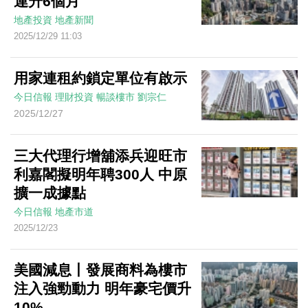
連升6個月
地產投資
地產新聞
2025/12/29 11:03
用家連租約鎖定單位有啟示
今日信報
理財投資
暢談樓市
劉宗仁
2025/12/27
三大代理行增舖添兵迎旺市
利嘉閣擬明年聘300人 中原
擴一成據點
今日信報
地產市道
2025/12/23
美國減息丨發展商料為樓市
注入強勁動力 明年豪宅價升
10%