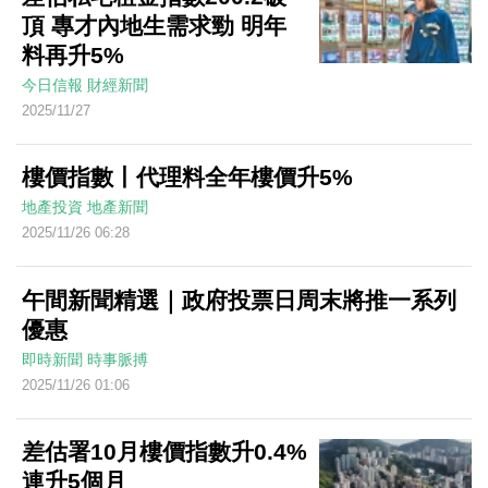
頂 專才內地生需求勁 明年
料再升5%
今日信報
財經新聞
2025/11/27
樓價指數丨代理料全年樓價升5%
地產投資
地產新聞
2025/11/26 06:28
午間新聞精選｜政府投票日周末將推一系列
優惠
即時新聞
時事脈搏
2025/11/26 01:06
差估署10月樓價指數升0.4%
連升5個月