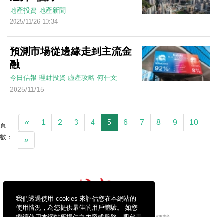
地產投資
地產新聞
2025/11/26 10:34
預測市場從邊緣走到主流金
融
今日信報
理財投資
虛產攻略
何仕文
2025/11/15
«
1
2
3
4
5
6
7
8
9
10
頁
數：
»
我們透過使用 cookies 來評估您在本網站的
使用情況，為您提供最佳的用戶體驗。 如您
繼續使用本網站所提供之內容或服務，即代表