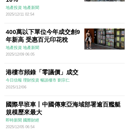
地產投資
地產新聞
2025/12/11 02:54
400萬以下單位今年成交創9
年新高 受惠百元印花稅
地產投資
地產新聞
2025/12/09 06:05
港樓市頻錄「零議價」成交
今日信報
理財投資
暢談樓市
劉宗仁
2025/12/06
國際早班車丨中國傳東亞海域部署逾百艦艇
規模歷來最大
即時新聞
國際財經
2025/12/05 06:54