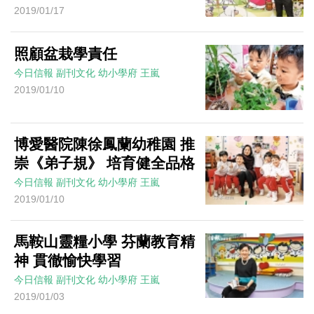
2019/01/17
照顧盆栽學責任
今日信報
副刊文化
幼小學府
王嵐
2019/01/10
博愛醫院陳徐鳳蘭幼稚園 推
崇《弟子規》 培育健全品格
今日信報
副刊文化
幼小學府
王嵐
2019/01/10
馬鞍山靈糧小學 芬蘭教育精
神 貫徹愉快學習
今日信報
副刊文化
幼小學府
王嵐
2019/01/03