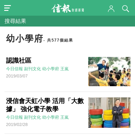
搜尋結果
幼小學府
- 共577個結果
認識社區
今日信報
副刊文化
幼小學府
王嵐
2019/03/07
浸信會天虹小學 活用「大數
據」 強化電子教學
今日信報
副刊文化
幼小學府
王嵐
2019/02/28