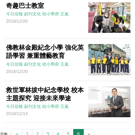
奇趣巴士教室
今日信報
副刊文化
幼小學府
王嵐
2018/12/20
佛教林金殿紀念小學 強化英
語學習 兼重體藝教育
今日信報
副刊文化
幼小學府
王嵐
2018/12/20
救世軍林拔中紀念學校 校本
主題探究 迎接未來學途
今日信報
副刊文化
幼小學府
王嵐
2018/12/13
«
1
2
3
4
5
6
»
頁數：