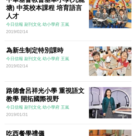
塘) 中英校本課程 培育語言
人才
今日信報
副刊文化
幼小學府
王嵐
2019/02/14
為新生制定特別課時
今日信報
副刊文化
幼小學府
王嵐
2019/02/14
路德會呂祥光小學 重視語文
教學 開拓國際視野
今日信報
副刊文化
幼小學府
王嵐
2019/01/31
吃西餐學禮儀