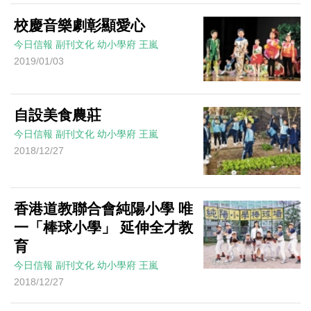
校慶音樂劇彰顯愛心
今日信報
副刊文化
幼小學府
王嵐
2019/01/03
自設美食農莊
今日信報
副刊文化
幼小學府
王嵐
2018/12/27
香港道教聯合會純陽小學 唯
一「棒球小學」 延伸全才教
育
今日信報
副刊文化
幼小學府
王嵐
2018/12/27