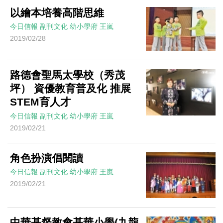
以繪本培養高階思維
今日信報
副刊文化
幼小學府
王嵐
2019/02/28
路德會聖馬太學校（秀茂
坪） 資優教育普及化 推展
STEM育人才
今日信報
副刊文化
幼小學府
王嵐
2019/02/21
角色扮演倡閱讀
今日信報
副刊文化
幼小學府
王嵐
2019/02/21
中華基督教會基華小學(九龍