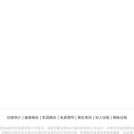
|
|
|
|
|
|
信報簡介
服務條款
私隱條款
免責聲明
廣告查詢
加入信報
聯絡信報
資料由財經智珠網有限公司提供。期貨指數資料由天滙財經有限公司提供。外滙及黃金報價由
，本網站內容亦並非就任何個別投資者的特定投資目標、財務狀況及個別需要而編製。投資者