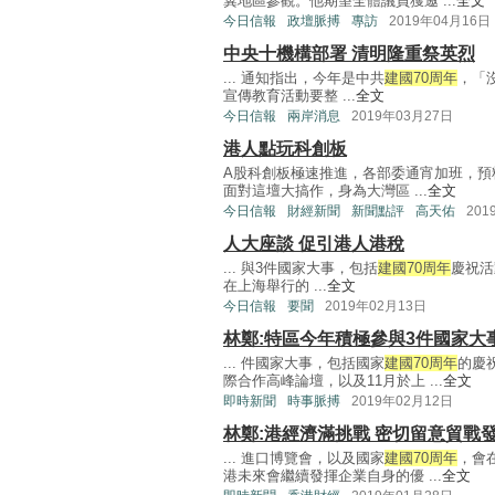
冀地區參觀。他期望全體議員獲邀 ...
全文
今日信報
政壇脈搏
專訪
2019年04月16日
中央十機構部署 清明隆重祭英烈
... 通知指出，今年是中共
建國70周年
，「
宣傳教育活動要整 ...
全文
今日信報
兩岸消息
2019年03月27日
港人點玩科創板
A股科創板極速推進，各部委通宵加班，預
面對這壇大搞作，身為大灣區 ...
全文
今日信報
財經新聞
新聞點評
高天佑
201
人大座談 促引港人港稅
... 與3件國家大事，包括
建國70周年
慶祝活
在上海舉行的 ...
全文
今日信報
要聞
2019年02月13日
林鄭:特區今年積極參與3件國家大
... 件國家大事，包括國家
建國70周年
的慶
際合作高峰論壇，以及11月於上 ...
全文
即時新聞
時事脈搏
2019年02月12日
林鄭:港經濟滿挑戰 密切留意貿戰
... 進口博覽會，以及國家
建國70周年
，會
港未來會繼續發揮企業自身的優 ...
全文