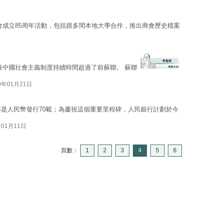
會成立85周年活動，包括跟多間本地大學合作，推出商會歷史檔案
味中國社會主義制度持續時間超過了前蘇聯。 蘇聯
9年01月21日
亦是人民幣發行70載；為慶祝這個重要里程碑，人民銀行計劃於今
年01月11日
頁數：
1
2
3
4
5
6