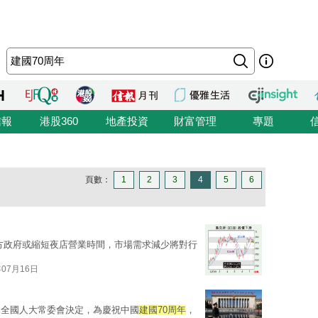
信報
港股360
地產投資
財富管理
專題
頁數：
1
2
3
4
5
6
方政府或縮短夜店營業時間，市場需求減少將對行
年07月16日
據全國人大常委會決定，為慶祝中國
建國70周年
，