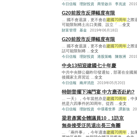
今日信報
理財投資
商管啟示
李兆波
201
G20前股市反彈幅度有限
... 國不會退讓，更不會在
建國70周年
之際
可能限制稀土出口美國、設立「 ...
全文
財富管理
基金
2019年06月18日
G20前股市反彈幅度有限
... 國不會退讓，更不會在
建國70周年
之際
話可能限制稀 ...
全文
今日信報
理財投資
港股策略
陳致洲
201
中央13招迎建國七十年慶
中共中央辦公廳昨印發通知，部署在全國
後國家主席習近 ...
全文
今日信報
兩岸消息
2019年05月20日
特朗普擺下鴻門宴 中方應否赴約?
... 一天），今年當然亦是
建國70周年
，中
然是六四事件的30周年。從西 ...
全文
今日信報
理財投資
中環看世界
譚新強
2
梁君彥冀全體議員10．1訪京
無奈接受泛民退出長三角團
... 「兩件事」，今年適逢
建國70周年
，如