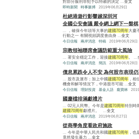
對部分服刑罪犯予以特赦的決定 ...
全文
即時新聞
時事脈搏
2019年06月29日
杜絕港遊行影響越深圳河
全國公安會議 嚴令網上網下一盤棋
... ，確保今年頭等大事的
建國70周年
大慶
行動之一 有關視頻調度會由身 ...
全文
今日信報
兩岸消息
特稿
2019年06月29日
宗教領袖聯席會議防範重大風險
... 署安全穩定工作，迎接
建國70周年
。 ...
今日信報
兩岸消息
簡訊
2019年06月28日
債息累跌令人不安 為何股市表現仍
... 股市及滙市；加上中國
建國70周年
，相
機會和解等情況下，中港股市可能 ...
全文
今日信報
理財投資
基金人語
龐寶林
201
國慶檔排滿獻禮片
... 02元人民幣。今年是
建國70周年
特別時
建國70周年
獻禮片。 ...
全文
今日信報
兩岸消息
2019年06月27日
從商學角度看政府施政
... 今年是中華人民共和國
建國70周年
，也
竟然發生暴力 ...
全文