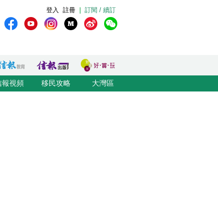
登入
註冊
|
訂閱 / 續訂
信報視頻
移民攻略
大灣區