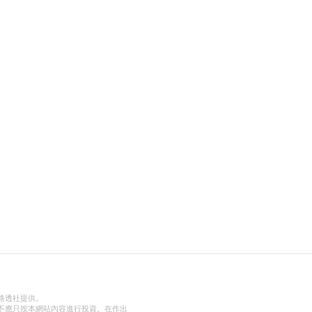
路透社提供。
不應只按本網站內容進行投資。在作出