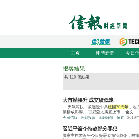
主頁
即時新聞
今日
搜尋結果
共 110 個結果
大市拗腰升 成交續低迷
... 天氣涼快，兼適逢中共
建國70周年
，地
業構成影響。 百威亞太擱置上市 ...
全文
今日信報
理財投資
金融峰景
恒昇
2019
習近平簽令特赦部分罪犯
國家主席習近平今日簽署發布特赦令，根