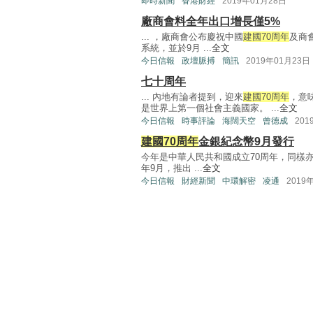
即時新聞
香港財經
2019年01月28日
廠商會料全年出口增長僅5%
... ，廠商會公布慶祝中國
建國70周年
及商
系統，並於9月 ...
全文
今日信報
政壇脈搏
簡訊
2019年01月23日
七十周年
... 內地有論者提到，迎來
建國70周年
，意
是世界上第一個社會主義國家。 ...
全文
今日信報
時事評論
海闊天空
曾德成
201
建國70周年
金銀紀念幣9月發行
今年是中華人民共和國成立70周年，同樣
年9月，推出 ...
全文
今日信報
財經新聞
中環解密
凌通
2019