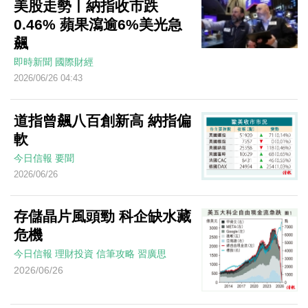
美股走勢丨納指收市跌
0.46% 蘋果瀉逾6%美光急
飆
即時新聞
國際財經
2026/06/26 04:43
道指曾飆八百創新高 納指偏
軟
今日信報
要聞
2026/06/26
存儲晶片風頭勁 科企缺水藏
危機
今日信報
理財投資
信筆攻略
習廣思
2026/06/26