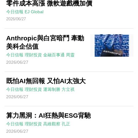
零件成本高漲 微軟遊戲機加價
今日信報
EJ Global
2026/06/27
Anthropic與白宮暗鬥 牽動
美科企估值
今日信報
理財投資
金融百事通
周靈
2026/06/27
既怕AI無回報 又怕AI太強大
今日信報
理財投資
運籌制勝
方立祺
2026/06/27
算力黑洞：AI狂熱與ESG背馳
今日信報
理財投資
高維觀察
孔正
2026/06/27