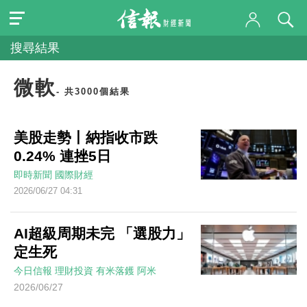
搜尋結果
微軟
- 共3000個結果
美股走勢丨納指收市跌
0.24% 連挫5日
即時新聞
國際財經
2026/06/27 04:31
AI超級周期未完 「選股力」
定生死
今日信報
理財投資
有米落鑊
阿米
2026/06/27