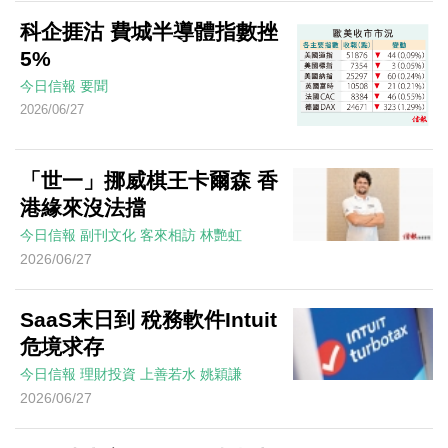
科企捱沽 費城半導體指數挫
5%
今日信報
要聞
2026/06/27
「世一」挪威棋王卡爾森 香
港緣來沒法擋
今日信報
副刊文化
客來相訪
林艷虹
2026/06/27
SaaS末日到 稅務軟件Intuit
危境求存
今日信報
理財投資
上善若水
姚穎謙
2026/06/27