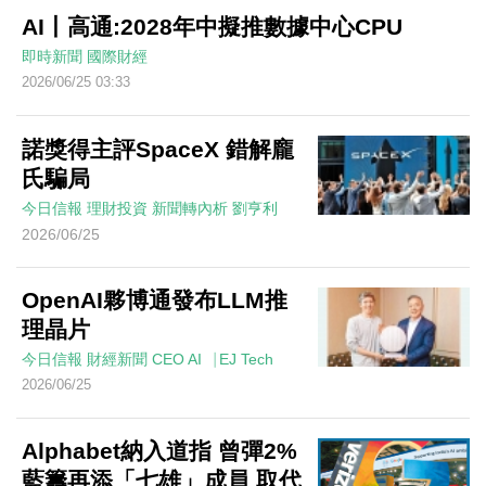
AI丨高通:2028年中擬推數據中心CPU
即時新聞
國際財經
2026/06/25 03:33
諾獎得主評SpaceX 錯解龐
氏騙局
今日信報
理財投資
新聞轉內析
劉亨利
2026/06/25
OpenAI夥博通發布LLM推
理晶片
今日信報
財經新聞
CEO AI⎹ EJ Tech
2026/06/25
Alphabet納入道指 曾彈2%
藍籌再添「七雄」成員 取代