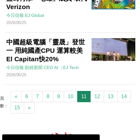
Verizon
今日信報
EJ Global
2026/06/25
中國超級電腦「靈晟」登世
一 用純國產CPU 運算較美
El Capitan快20%
今日信報
財經新聞
CEO AI⎹ EJ Tech
2026/06/25
«
6
7
8
9
10
11
12
13
14
頁
數：
15
»