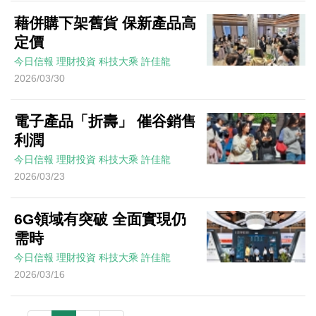
藉併購下架舊貨 保新產品高
定價
今日信報
理財投資
科技大乘
許佳龍
2026/03/30
電子產品「折壽」 催谷銷售
利潤
今日信報
理財投資
科技大乘
許佳龍
2026/03/23
6G領域有突破 全面實現仍
需時
今日信報
理財投資
科技大乘
許佳龍
2026/03/16