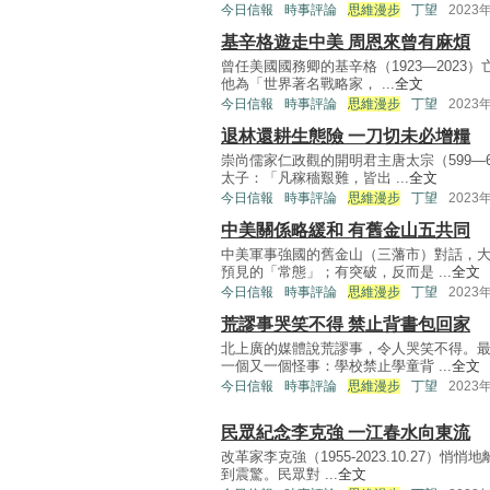
今日信報
時事評論
思維漫步
丁望
2023
基辛格遊走中美 周恩來曾有麻煩
曾任美國國務卿的基辛格（1923—202
他為「世界著名戰略家， ...
全文
今日信報
時事評論
思維漫步
丁望
2023
退林還耕生態險 一刀切未必增糧
崇尚儒家仁政觀的開明君主唐太宗（599—
太子：「凡稼穡艱難，皆出 ...
全文
今日信報
時事評論
思維漫步
丁望
2023
中美關係略緩和 有舊金山五共同
中美軍事強國的舊金山（三藩市）對話，
預見的「常態」；有突破，反而是 ...
全文
今日信報
時事評論
思維漫步
丁望
2023
荒謬事哭笑不得 禁止背書包回家
北上廣的媒體說荒謬事，令人哭笑不得。
一個又一個怪事：學校禁止學童背 ...
全文
今日信報
時事評論
思維漫步
丁望
2023
民眾紀念李克強 一江春水向東流
改革家李克強（1955-2023.10.27
到震驚。民眾對 ...
全文