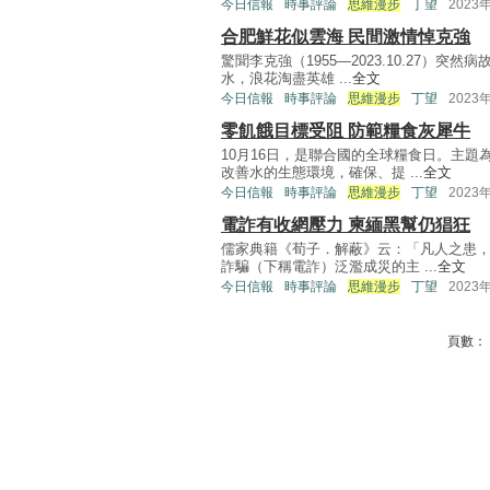
今日信報
時事評論
思維漫步
丁望
2023
合肥鮮花似雲海 民間激情悼克強
驚聞李克強（1955—2023.10.27）
水，浪花淘盡英雄 ...
全文
今日信報
時事評論
思維漫步
丁望
2023
零飢餓目標受阻 防範糧食灰犀牛
10月16日，是聯合國的全球糧食日。主
改善水的生態環境，確保、提 ...
全文
今日信報
時事評論
思維漫步
丁望
2023
電詐有收網壓力 柬緬黑幫仍猖狂
儒家典籍《荀子．解蔽》云：「凡人之患，
詐騙（下稱電詐）泛濫成災的主 ...
全文
今日信報
時事評論
思維漫步
丁望
2023
頁數：