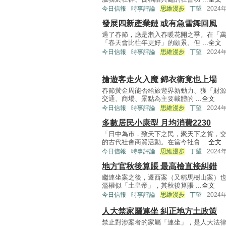
今日信報
時事評論
思維漫步
丁望
2024
發展四新產業鏈 或有急雪舞回風
過了春節，應是漸入春暖花開之季。在「
「春天會比往年更好」的願景。但 ...
全文
今日信報
時事評論
思維漫步
丁望
2024
搶遊客走火入魔 錦衣衞竟也上場
春節黃金周能否給旅遊界新動力、獲「財源
交通、商場、景點為主要載體的 ...
全文
今日信報
時事評論
思維漫步
丁望
2024
多數居民小康型 月均消費2230
「日中為市，致天下之民，聚天下之貨，
的古代社會商貿活動。在當今社會 ...
全文
今日信報
時事評論
思維漫步
丁望
2024
地方官秋後算賬 最高檢直接糾錯
繼連坐案之後，遷西案（又稱馬樹山案）也
濫權似「土皇帝」，其秋後算賬 ...
全文
今日信報
時事評論
思維漫步
丁望
2024
人大禁家屬連坐 糾正地方土政策
禁止對涉案者的家屬「連坐」，是人大法