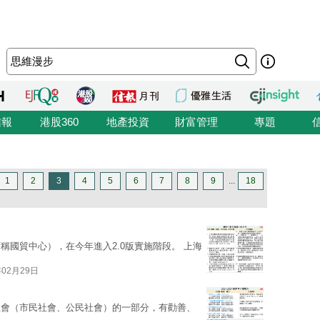
信報
港股360
地產投資
財富管理
專題
1
2
3
4
5
6
7
8
9
...
18
稱國貿中心），在今年進入2.0版實施階段。 上海
年02月29日
社會（市民社會、公民社會）的一部分，有勸善、