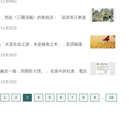
年11月09日
突然病故，想起《三國演義》的卷前語：「滾滾長江東逝
年11月02日
題為「水是生命之源，水是糧食之本」，意謂維護、
年10月26日
蔽於一曲，而闇於大理。」 在當今的社會，電訊
年10月19日
1
2
3
4
5
6
7
8
9
...
18