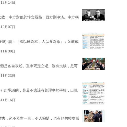
年12月14日
3）亡故，中方對他的悼念最熱，西方則冷淡。中方稱
年12月07日
649）謂：「國以民為本，人以食為命」；又教戒
年11月30日
大體是各自表述、重申既定立場。沒有突破，是可
年11月23日
最引起爭議的，是最不應該有荒謬事的學校，出現
年11月16日
）悄悄地離去，來不及留一言，令人惋惜，也有他的校友感