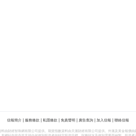
|
|
|
|
|
|
信報簡介
服務條款
私隱條款
免責聲明
廣告查詢
加入信報
聯絡信報
資料由財經智珠網有限公司提供。期貨指數資料由天滙財經有限公司提供。外滙及黃金報價由
，本網站內容亦並非就任何個別投資者的特定投資目標、財務狀況及個別需要而編製。投資者