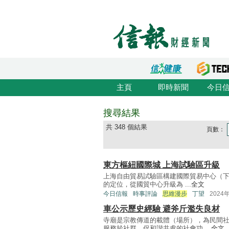
主頁
即時新聞
今日
搜尋結果
共 348 個結果
頁數：
東方樞紐國際城 上海試驗區升級
上海自由貿易試驗區構建國際貿易中心（下
的定位，從國貿中心升級為 ...
全文
今日信報
時事評論
思維漫步
丁望
2024
車公示歷史經驗 避斧斤濫失良材
寺廟是宗教傳道的載體（場所），為民間
服務於社群、促和諧共處的社會功 ...
全文