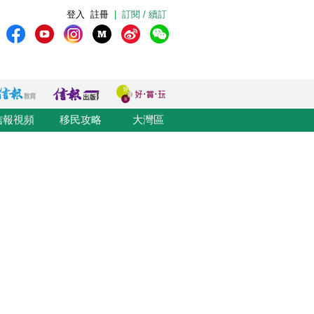
登入
註冊
|
訂閱 / 續訂
信報視頻
移民攻略
大灣區