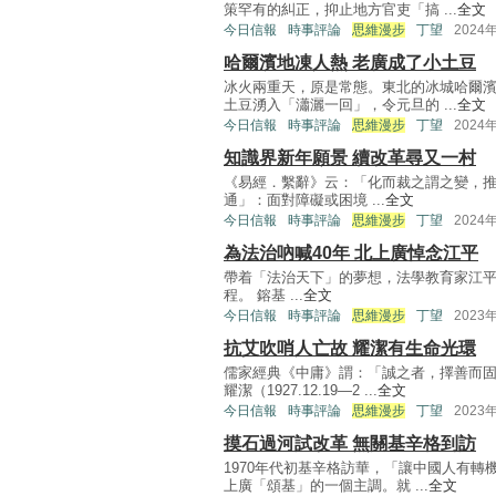
策罕有的糾正，抑止地方官吏「搞 ...
全文
今日信報
時事評論
思維漫步
丁望
2024
哈爾濱地凍人熱 老廣成了小土豆
冰火兩重天，原是常態。東北的冰城哈爾
土豆湧入「瀟灑一回」，令元旦的 ...
全文
今日信報
時事評論
思維漫步
丁望
2024
知識界新年願景 續改革尋又一村
《易經．繫辭》云：「化而裁之謂之變，
通」：面對障礙或困境 ...
全文
今日信報
時事評論
思維漫步
丁望
2024
為法治吶喊40年 北上廣悼念江平
帶着「法治天下」的夢想，法學教育家江平（193
程。 鎔基 ...
全文
今日信報
時事評論
思維漫步
丁望
2023
抗艾吹哨人亡故 耀潔有生命光環
儒家經典《中庸》謂：「誠之者，擇善而
耀潔（1927.12.19—2 ...
全文
今日信報
時事評論
思維漫步
丁望
2023
摸石過河試改革 無關基辛格到訪
1970年代初基辛格訪華，「讓中國人有
上廣「頌基」的一個主調。就 ...
全文