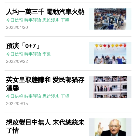
人均一萬三千 電動汽車火熱
今日信報
時事評論
思維漫步
丁望
2023/04/20
預演「0+7」
今日信報
時事評論
李道
2022/09/22
英女皇取態謙和 愛民邨猶存
溫馨
今日信報
時事評論
思維漫步
丁望
2022/09/15
想改變目中無人 末代總統未
了情