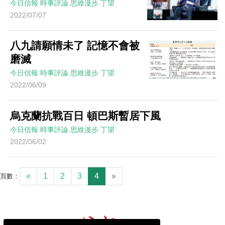
今日信報
時事評論
思維漫步
丁望
2022/07/07
八九請願情未了 記憶不會被
磨滅
今日信報
時事評論
思維漫步
丁望
2022/06/09
烏克蘭抗戰百日 頓巴斯暫居下風
今日信報
時事評論
思維漫步
丁望
2022/06/02
«
1
2
3
4
»
頁數：