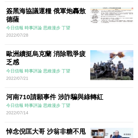
簽黑海協議運糧 俄軍炮轟敖
德薩
今日信報
時事評論
思維漫步
丁望
2022/07/28
歐洲續挺烏克蘭 消除戰爭疲
乏感
今日信報
時事評論
思維漫步
丁望
2022/07/21
河南710請願事件 涉詐騙與綠轉紅
今日信報
時事評論
思維漫步
丁望
2022/07/14
悼念倪匡大哥 沙翁非糖不甩