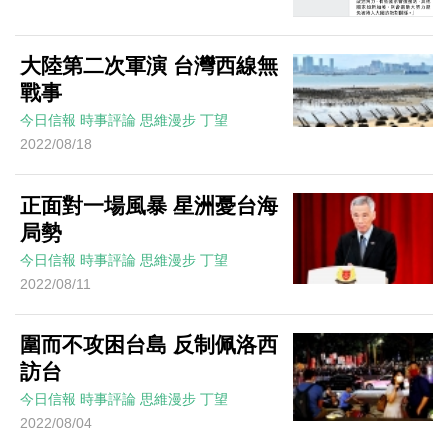
大陸第二次軍演 台灣西線無
戰事
今日信報
時事評論
思維漫步
丁望
2022/08/18
正面對一場風暴 星洲憂台海
局勢
今日信報
時事評論
思維漫步
丁望
2022/08/11
圍而不攻困台島 反制佩洛西
訪台
今日信報
時事評論
思維漫步
丁望
2022/08/04