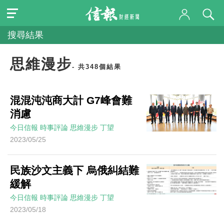
搜尋結果
思維漫步
- 共348個結果
混混沌沌商大計 G7峰會難
消慮
今日信報
時事評論
思維漫步
丁望
2023/05/25
民族沙文主義下 烏俄糾結難
緩解
今日信報
時事評論
思維漫步
丁望
2023/05/18