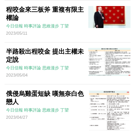
程咬金來三板斧 重複有限主
權論
今日信報
時事評論
思維漫步
丁望
2023/05/11
半路殺出程咬金 提出主權未
定說
今日信報
時事評論
思維漫步
丁望
2023/05/04
俄侵烏雞蛋短缺 嘆無奈白色
戀人
今日信報
時事評論
思維漫步
丁望
2023/04/27