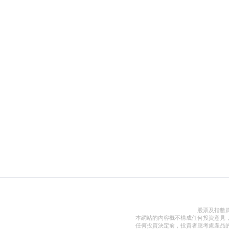
股票及指數
本網站的內容概不構成任何投資意見
任何投資決定前，投資者應考慮產品