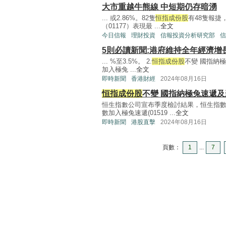
大市重越牛熊線 中短期仍存暗湧
... 或2.86%。82隻
恒指成份股
有48隻報捷
（01177）表現最 ...
全文
今日信報
理財投資
信報投資分析研究部
信
5則必讀新聞:港府維持全年經濟增
... %至3.5%。 2.
恒指成份股
不變 國指納
加入極兔 ...
全文
即時新聞
香港財經
2024年08月16日
恒指成份股
不變 國指納極兔速遞
恒生指數公司宣布季度檢討結果，恒生指數
數加入極兔速遞(01519 ...
全文
即時新聞
港股直擊
2024年08月16日
頁數：
1
...
7