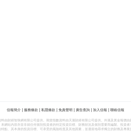
|
|
|
|
|
|
信報簡介
服務條款
私隱條款
免責聲明
廣告查詢
加入信報
聯絡信報
資料由財經智珠網有限公司提供。期貨指數資料由天滙財經有限公司提供。外滙及黃金報價由
，本網站內容亦並非就任何個別投資者的特定投資目標、財務狀況及個別需要而編製。投資者
的特點、其本身的投資目標、可承受的風險程度及其他因素，並適當地尋求獨立的財務及專業