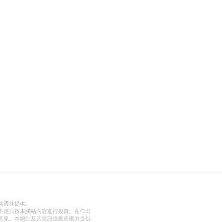
路透社提供。
不應只按本網站內容進行投資。在作出
意見。本網站及其資訊供應商竭力提供