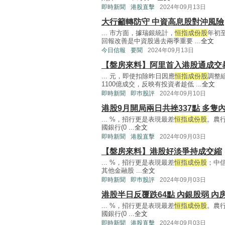
即時新聞
港股直擊
2024年09月13日
大行籲轉防守 中資高息股對沖風險
... 市方面，據瑞銀統計，
恒指成份股
年初
回報改善是中資股過去兩季重要 ...
全文
今日信報
要聞
2024年09月13日
【盤房來料】阿里首入港股通成交
... 元，即使扣除昨日因應
恒指成份股
調整
1100億成交，反映有投資者趁低 ...
全文
即時新聞
即巿股評
2024年09月10日
港股9月開局兩日共挫337點 多隻
... %，招行更是表現最差
恒指成份股
。農行(
國銀行(0 ...
全文
即時新聞
港股直擊
2024年09月03日
【盤房來料】港股好淡爭持成交縮
... %，招行更是表現最差
恒指成份股
；中信銀
其他金融股 ...
全文
即時新聞
即巿股評
2024年09月03日
港股半日反覆跌64點 內銀股弱 內
... %，招行更是表現最差
恒指成份股
。農行(
國銀行(0 ...
全文
即時新聞
港股直擊
2024年09月03日