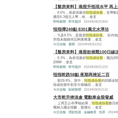
【盤房來料】港股升抵現水平 再
... 8.6%，係表現最佳
恒指成份股
，並帶動其
擴至6.3億元人幣，收 ...
全文
即時新聞
即巿股評
2024年08月28日
恒指彈249點 8301萬北水淨沽
... %及8.5%，是最差
恒指成份股
。 在內
所指未能維持足夠業務運 ...
全文
今日信報
要聞
2024年08月23日
【盤房來料】港股欲挑戰100日線
... 8.3%，為表現最好
恒指成份股
；騰訊(00
(0988 ...
全文
即時新聞
即巿股評
2024年08月22日
恒指乾跌58點 夜期再挫近二百
... 額29.8%。當中，
恒指成份股
的回購金額
指成份股年初至今積極回 ...
全文
今日信報
財經新聞
2024年08月21日
大市乾升挾淡倉 電動車金股發威
... 上周五公布季檢結果，
恒指成份股
數目維
獲納入國企指數，股價分 ...
全文
今日信報
理財投資
金融峰景
恒昇
2024