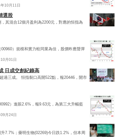
4年10月11日
大精選股
，其混合12個月盈利為2200元，對應的恒指為
（00960）規模和實力較同業為佳，股價昨應聲彈
年10月01日
三成 日成交創紀錄高
超過三成。 恒指裂口高開522點，報20446，開市
0992）進賬2.6%，報9.63元，為第三大升幅藍
年09月24日
升7.7%；藥明生物(02269)今日跌1.2%，但本周