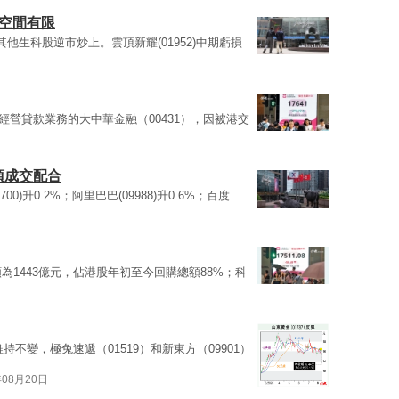
上空間有限
他生科股逆市炒上。雲頂新耀(01952)中期虧損
地經營貸款業務的大中華金融（00431），因被港交
須成交配合
700)升0.2%；阿里巴巴(09988)升0.6%；百度
為1443億元，佔港股年初至今回購總額88%；科
持不變，極兔速遞（01519）和新東方（09901）
年08月20日