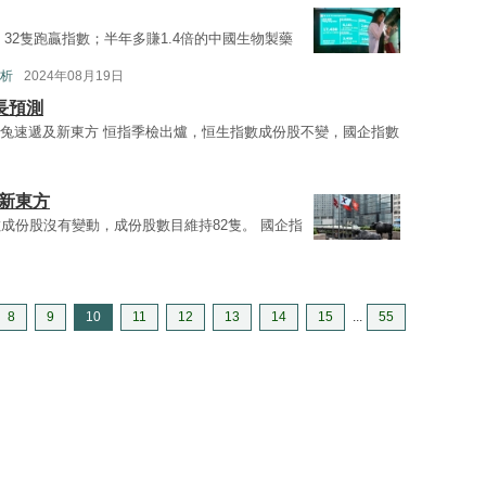
，32隻跑贏指數；半年多賺1.4倍的中國生物製藥
析
2024年08月19日
長預測
極兔速遞及新東方 恒指季檢出爐，恒生指數成份股不變，國企指數
及新東方
成份股沒有變動，成份股數目維持82隻。 國企指
8
9
10
11
12
13
14
15
...
55