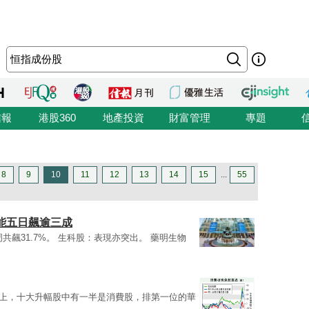
信報
港股360
地產投資
財富管理
專題
8
9
10
11
12
13
14
15
...
55
光能五日飆逾三成
共飆31.7%。 生科股：表現亦突出。 藥明生物
上，十大升幅股中有一半是消費股，排第一位的華