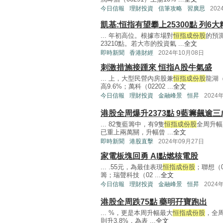
今日信報
理財投資
信筆攻略
習廣思
202
凱基:恒指有望攀上25300點 列6
... 年初高位。根據市場對
恒指成份股
的預測
23210點。若大市的投資氣 ...
全文
即時新聞
香港財經
2024年10月08日
刺激措施接踵來 恒指A股牛氣盛
... 上，大型民營內房股兼
恒指成份股
龍湖
高9.6%；萬科（02202 ...
全文
今日信報
理財投資
金融峰景
恒昇
2024
港股全周爆升2373點 9藍籌飆逾
... 82隻藍籌中，有9隻
恒指成份股
全周升幅
已重上兩萬關，升幅曾 ...
全文
即時新聞
港股直擊
2024年09月27日
家電板塊回勇 AI點燃核電股
... .55元，為最佳表現
恒指成份股
；聯想（0
籌；瑞聲科技（02 ...
全文
今日信報
理財投資
金融峰景
恒昇
2024
港股全周跌75點 藥明孖寶跑出
... %，更是本周升幅最大
恒指成份股
，全周
則升3.8%，為表 ...
全文