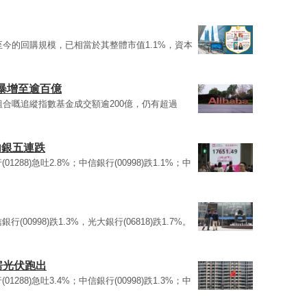
至今的回購規模，已相當於其整體市值1.1%，資本
暴增至逾百億
組合嘅追縱指數基金成交額逾200億，仍有超過
內銀五連跌
01288)急吐2.8%；中信銀行(00998)跌1.1%；中
行(00998)跌1.3%，光大銀行(06818)跌1.7%。
房光伏跑出
01288)急吐3.4%；中信銀行(00998)跌1.3%；中