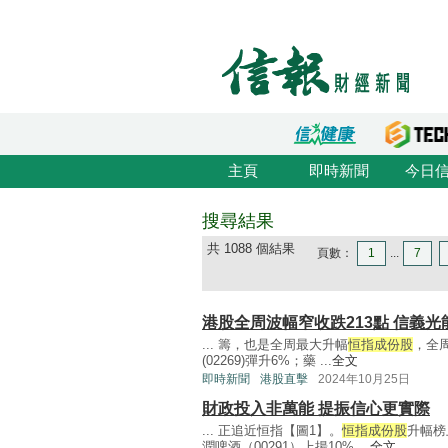
主頁
即時新聞
今日
搜尋結果
共 1088 個結果
頁數：
1
...
7
港股全周波幅窄收跌213點 信義
... 籌，也是全周最大升幅
恒指成份股
，全周
(02269)彈升6%；藥 ...
全文
即時新聞
港股直擊
2024年10月25日
財政投入非萬能 提振信心更實際
... 正追近恒指【圖1】。
恒指成份股
升幅榜
潤啤酒（00291）上揚10% ...
全文