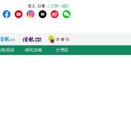
登入
註冊
|
訂閱 / 續訂
信報視頻
移民攻略
大灣區