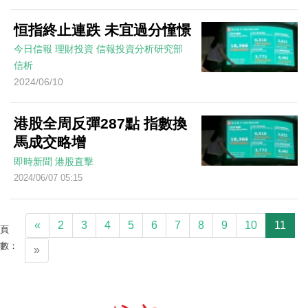
恒指終止連跌 未宜過分憧憬
今日信報
理財投資
信報投資分析研究部
信析
2024/06/10
港股全周反彈287點 指數換
馬成交略增
即時新聞
港股直擊
2024/06/07 05:15
«
2
3
4
5
6
7
8
9
10
11
頁
數：
»