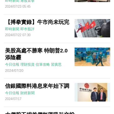
即時新聞
港股直擊
2024/07/23 05:45
【搏拳實錄】牛市尚未玩完
即時新聞
即巿股評
2024/07/22 07:30
美股高處不勝寒 特朗普2.0
添陰霾
今日信報
理財投資
信筆攻略
習廣思
2024/07/20
信銀國際料港息來年始下調
今日信報
財經新聞
2024/07/17