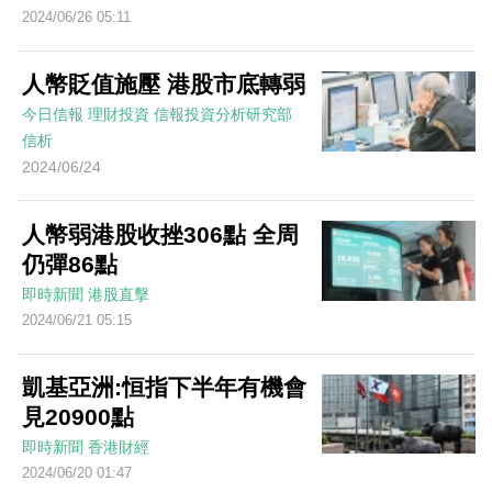
2024/06/26 05:11
人幣貶值施壓 港股市底轉弱
今日信報
理財投資
信報投資分析研究部
信析
2024/06/24
人幣弱港股收挫306點 全周
仍彈86點
即時新聞
港股直擊
2024/06/21 05:15
凱基亞洲:恒指下半年有機會
見20900點
即時新聞
香港財經
2024/06/20 01:47