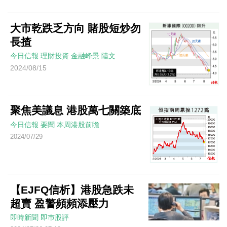
大市乾跌乏方向 賭股短炒勿
長揸
今日信報
理財投資
金融峰景
陸文
2024/08/15
聚焦美議息 港股萬七關築底
今日信報
要聞
本周港股前瞻
2024/07/29
【EJFQ信析】港股急跌未
超賣 盈警頻頻添壓力
即時新聞
即巿股評