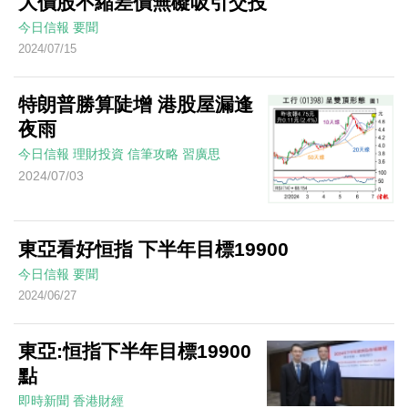
大價股不縮差價無礙吸引交投
今日信報
要聞
2024/07/15
特朗普勝算陡增 港股屋漏逢
夜雨
今日信報
理財投資
信筆攻略
習廣思
2024/07/03
東亞看好恒指 下半年目標19900
今日信報
要聞
2024/06/27
東亞:恒指下半年目標19900
點
即時新聞
香港財經