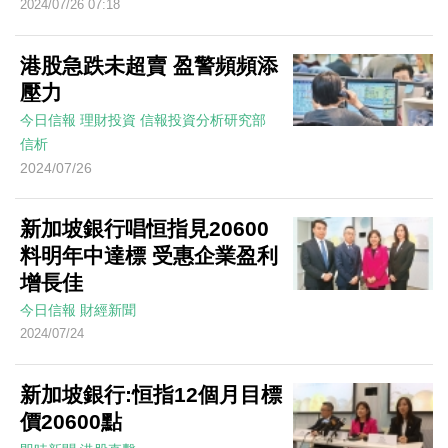
2024/07/26 07:18
港股急跌未超賣 盈警頻頻添
壓力
今日信報
理財投資
信報投資分析研究部
信析
2024/07/26
新加坡銀行唱恒指見20600
料明年中達標 受惠企業盈利
增長佳
今日信報
財經新聞
2024/07/24
新加坡銀行:恒指12個月目標
價20600點