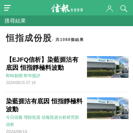
搜尋結果
恒指成份股
- 共1088個結果
【EJFQ信析】染藍捱沽有
底因 恒指靜極料波動
即時新聞
即巿股評
2024/08/15 07:18
染藍捱沽有底因 恒指靜極料
波動
今日信報
理財投資
信報投資分析研究部
信析
2024/08/15