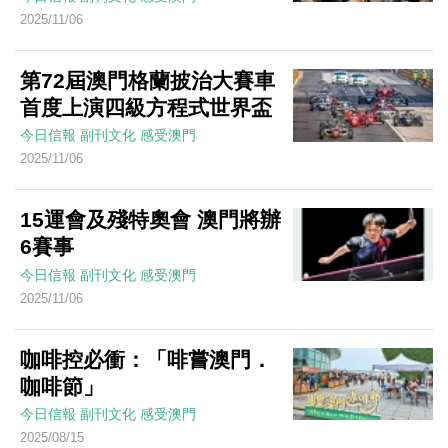
2025/11/06
第72屆澳門格蘭披治大賽車
首度上演四級方程式世界盃
今日信報
副刊文化
感受澳門
2025/11/06
15運會及殘特奧會 澳門將辦
6賽事
今日信報
副刊文化
感受澳門
2025/11/06
咖啡控必衝：「啡嘗澳門．
咖啡節」
今日信報
副刊文化
感受澳門
2025/08/15