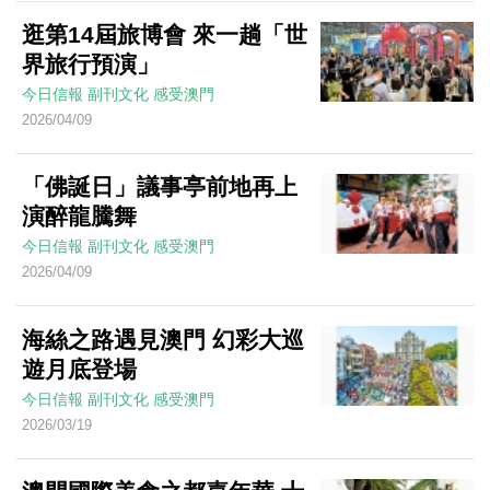
逛第14屆旅博會 來一趟「世
界旅行預演」
今日信報
副刊文化
感受澳門
2026/04/09
「佛誕日」議事亭前地再上
演醉龍騰舞
今日信報
副刊文化
感受澳門
2026/04/09
海絲之路遇見澳門 幻彩大巡
遊月底登場
今日信報
副刊文化
感受澳門
2026/03/19