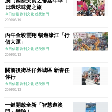
澳門國際美食之都嘉年華 十
日環球味覺之旅
今日信報
副刊文化
感受澳門
2026/03/19
丙午金駿雲翔 暢遊濠江「行
個大運」
今日信報
副刊文化
感受澳門
2026/02/13
關前後街氹仔舊城區 新春任
你行
今日信報
副刊文化
感受澳門
2026/02/13
一鍵開啟全新「智慧遊澳
門」體驗！