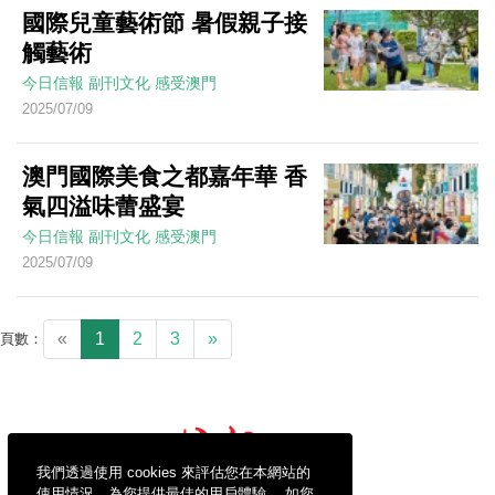
國際兒童藝術節 暑假親子接
觸藝術
今日信報
副刊文化
感受澳門
2025/07/09
澳門國際美食之都嘉年華 香
氣四溢味蕾盛宴
今日信報
副刊文化
感受澳門
2025/07/09
«
1
2
3
»
頁數：
我們透過使用 cookies 來評估您在本網站的
使用情況，為您提供最佳的用戶體驗。 如您