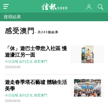
搜尋結果
感受澳門
- 共243個結果
「休」遊巴士帶您入社區 慢
遊濠江另一面
今日信報
副刊文化
感受澳門
2026/05/08
遊走春季塔石藝墟 體驗生活
美學
今日信報
副刊文化
感受澳門
2026/04/09