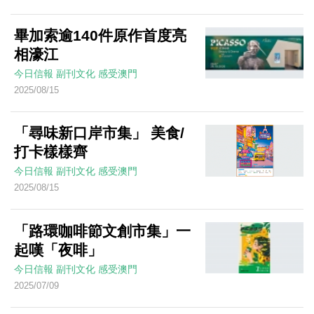
畢加索逾140件原作首度亮
相濠江
今日信報
副刊文化
感受澳門
2025/08/15
「尋味新口岸市集」 美食/
打卡樣樣齊
今日信報
副刊文化
感受澳門
2025/08/15
「路環咖啡節文創市集」一
起嘆「夜啡」
今日信報
副刊文化
感受澳門
2025/07/09