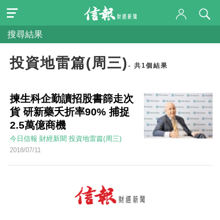
搜尋結果
投資地雷篇(周三)
- 共1個結果
揀生科企勤讀招股書篩走次
貨 研新藥夭折率90% 捕捉
2.5萬億商機
今日信報
財經新聞
投資地雷篇(周三)
2018/07/11