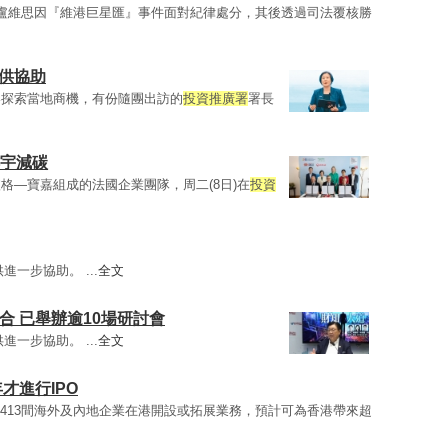
盧維思因『維港巨星匯』事件面對紀律處分，其後透過司法覆核勝
供協助
港探索當地商機，有份隨團出訪的
投資推廣署
署長
樓宇減碳
格—寶嘉組成的法國企業團隊，周二(8日)在
投資
進一步協助。 ...
全文
合 已舉辦逾10場研討會
進一步協助。 ...
全文
才進行IPO
413間海外及內地企業在港開設或拓展業務，預計可為香港帶來超