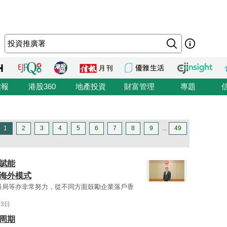
信報
港股360
地產投資
財富管理
專題
1
2
3
4
5
6
7
8
9
...
49
賦能
製海外模式
科局等亦非常努力，從不同方面鼓勵企業落戶香
03日
周期