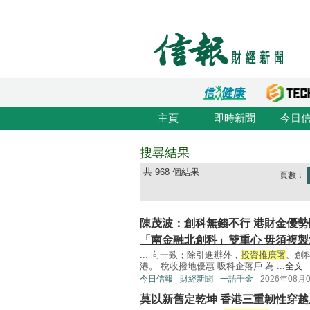
主頁
即時新聞
今日
搜尋結果
共 968 個結果
頁數：
陳茂波：創科無錢不行 港財金優勢
「南金融北創科」雙重心 毋須複
... 向一致；除引進辦外，
投資推廣署
、創
港。 稅收撥地優惠 吸科企落戶 為 ...
全文
今日信報
財經新聞
一語千金
2026年08月
莫以新舊定乾坤 香港三重韌性穿越