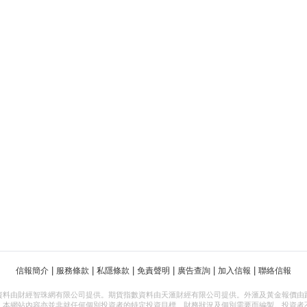
|
|
|
|
|
|
信報簡介
服務條款
私隱條款
免責聲明
廣告查詢
加入信報
聯絡信報
資料由財經智珠網有限公司提供。期貨指數資料由天滙財經有限公司提供。外滙及黃金報價由
，本網站內容亦並非就任何個別投資者的特定投資目標、財務狀況及個別需要而編製。投資者