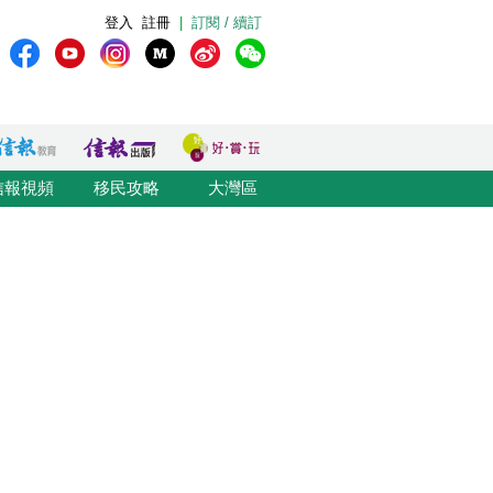
登入
註冊
|
訂閱 / 續訂
信報視頻
移民攻略
大灣區