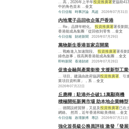
... 高，2026年上半年
投資推廣署
更協助4
中的角色並未 ...
全文
今日信報
時事評論
馬超
2026年07月31日
內地電子品回收企落戶香港
... Re」品牌年輕化。
投資推廣署
署長劉凱
香港能成為集團「從回收到零售 ...
全文
今日信報
財經新聞
2026年07月29日
萬物新生香港首家店開業
... 戰略進入加速階段。
投資推廣署
署長劉
綠色故事，很高興香港能成為集團 ...
全文
即時新聞
香港財經
2026年07月28日
促進金融與產業銜接 支援新型工業
... 項目。建議由政府協調
投資推廣署
、引
業項目資料庫」，系 ...
全文
2026年07月22日
丘應樺：駐港外企破1.1萬顯商機
積極開拓新興市場 助本地企業轉型
... 德開設經貿辦，又提及
投資推廣署
已在
網絡。 然而，近年香港和歐美傳統 ...
全文
今日信報
政壇脈搏
專訪
2026年07月21日
強化首長級公務員評核 激發「發