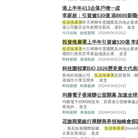
港上半年413企落戶增一成
李家超：引資逾530億 添8600新
投資推廣署
昨天舉辦年度國際及內地企業
港公司數目去年創歷史新高，達到 ...
全文
今日信報
財經新聞
2026年06月26日
投資推廣署
上半年引資逾530億 
投資推廣署
今日舉辦年度國際及內地企業來
禮的行政長官李家超感謝企業 ...
全文
即時新聞
香港財經
2026年06月25日
科技園領軍BIO 2026歷來最大代
香港科技園公司、
投資推廣署
及貿發局，
港城市大學五間本 ...
全文
即時新聞
時事脈搏
2026年06月24日
均勝電子香港辦公室開幕 加速全
均勝電子(00699)宣布，其香港分部辦事
香港的 ...
全文
即時新聞
香港財經
2026年06月24日
花旗商業銀行舉辦商界領袖峰會探
... 展及拓展國際版圖。
投資推廣署
(Inv
企業在香港設 ...
全文