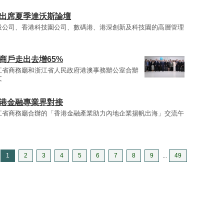
團出席夏季達沃斯論壇
投公司、香港科技園公司、數碼港、港深創新及科技園的高層管理
商戶走出去增65%
江省商務廳和浙江省人民政府港澳事務辦公室合辦
文
香港金融專業界對接
江省商務廳合辦的「香港金融產業助力內地企業揚帆出海」交流午
1
2
3
4
5
6
7
8
9
...
49