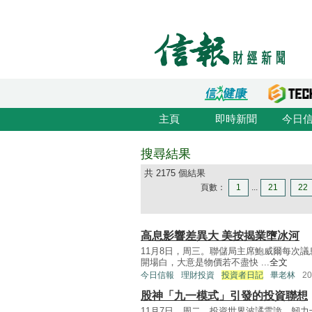
主頁
即時新聞
今日
搜尋結果
共 2175 個結果
頁數：
1
...
21
22
高息影響差異大 美按揭業墮冰河
11月8日，周三。聯儲局主席鮑威爾每次
開場白，大意是物價若不盡快 ...
全文
今日信報
理財投資
投資者日記
畢老林
2
股神「九一模式」引發的投資聯想
11月7日，周二。投資世界波譎雲詭，韌