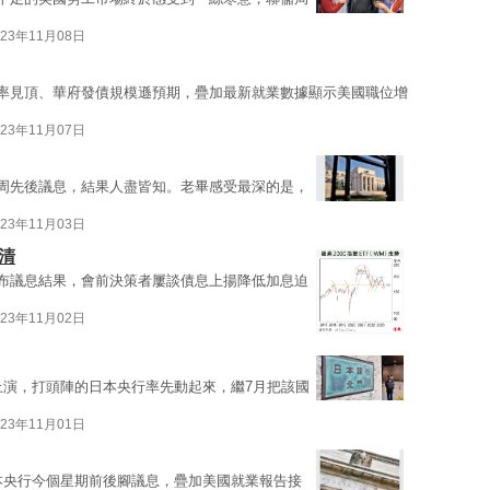
023年11月08日
利率見頂、華府發債規模遜預期，疊加最新就業數據顯示美國職位增
023年11月07日
本周先後議息，結果人盡皆知。老畢感受最深的是，
023年11月03日
清
公布議息結果，會前決策者屢談債息上揚降低加息迫
023年11月02日
戲上演，打頭陣的日本央行率先動起來，繼7月把該國
023年11月01日
日本央行今個星期前後腳議息，疊加美國就業報告接