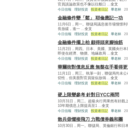
官員談論政策也不像以往般口 ...
全文
今日信報
理財投資
投資者日記
畢老林
2
金融條件變「鬆」 耶倫應記一功
11月6日，周一。聯儲局議息後市場憧憬
長放緩，進一 ...
全文
今日信報
理財投資
投資者日記
畢老林
2
金融條件擺上枱 顧得頭來腳抽筋
11月2日，周四。日本、美國、英國央行
即使在經濟、物價、地緣政局 ...
全文
今日信報
理財投資
投資者日記
畢老林
2
華爾街對債息反應 無盤在手看得更
11月1日，周三。執筆一刻，聯儲局尚未
切性，但美股對官員疑似放鴿 ...
全文
今日信報
理財投資
投資者日記
畢老林
2
硬上限變參考 針對日YCC兩問
10月31日，周二。超級央行周果然有好
10年期債息上限提高至1 ...
全文
今日信報
理財投資
投資者日記
畢老林
2
散兵毋懼接飛刀 力戰債券義和團
10月30日，周一。聯儲局、英倫銀行和