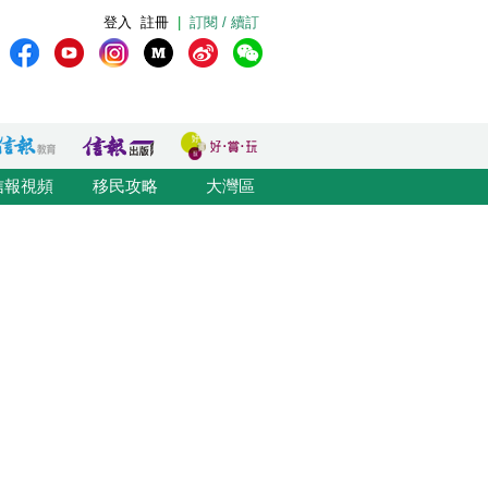
登入
註冊
|
訂閱 / 續訂
信報視頻
移民攻略
大灣區