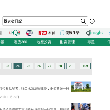
信報
港股360
地產投資
財富管理
專題
23
24
25
26
27
28
29
...
109
議息後會見記者，喝口水清清喉嚨後，例必背頌一段
023年11月09日
力十足的美國勞工市場終於感受到一絲寒意，聯儲局