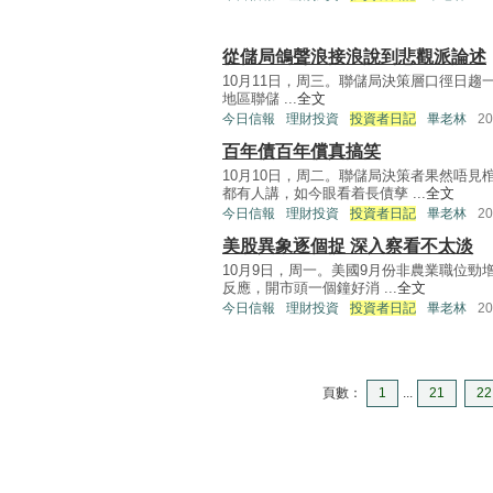
從儲局鴿聲浪接浪說到悲觀派論述
10月11日，周三。聯儲局決策層口徑日趨一致，繼
地區聯儲 ...
全文
今日信報
理財投資
投資者日記
畢老林
2
百年債百年償真搞笑
10月10日，周二。聯儲局決策者果然唔
都有人講，如今眼看着長債孳 ...
全文
今日信報
理財投資
投資者日記
畢老林
2
美股異象逐個捉 深入察看不太淡
10月9日，周一。美國9月份非農業職位勁
反應，開市頭一個鐘好消 ...
全文
今日信報
理財投資
投資者日記
畢老林
2
頁數：
1
...
21
22