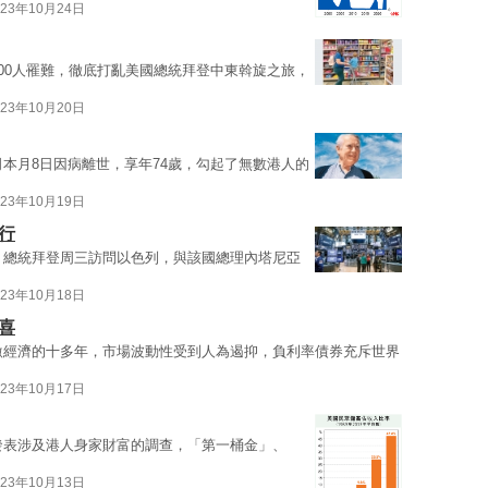
023年10月24日
500人罹難，徹底打亂美國總統拜登中東斡旋之旅，
023年10月20日
司本月8日因病離世，享年74歲，勾起了無數港人的
023年10月19日
行
布，總統拜登周三訪問以色列，與該國總理內塔尼亞
023年10月18日
喜
刺激經濟的十多年，市場波動性受到人為遏抑，負利率債券充斥世界
023年10月17日
連發表涉及港人身家財富的調查，「第一桶金」、
023年10月13日