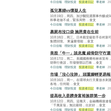
今日信報
理財投資
投資者日記
畢老林
2
孤兒寡婦vs懷疑人生
10月19日，周四。加沙醫院遇襲事件釀成
和事老做不成，緊張局勢 ...
全文
今日信報
理財投資
投資者日記
畢老林
2
裹屍布沒口袋 施恩貴在生前
10月18日，周三。日本殿堂級歌手谷村新
集體回憶。 東瀛樂壇能 ...
全文
今日信報
理財投資
投資者日記
畢老林
2
美股「牛一」談息魔 縮骨防守冇運
10月17日，周二。美國國務卿布林肯宣
胡舉行會談，市場憧憬以巴衝 ...
全文
今日信報
理財投資
投資者日記
畢老林
2
市場「沒心沒肺」 頭重腳輕更易報
10月16日，周一。在環球央行天量放水
各地，任何能 ...
全文
今日信報
理財投資
投資者日記
畢老林
2
提高收入是躋身富裕族群第一步
10月12日，周四。這幾天，金融機構接
「千萬富翁」無比吸睛，出於好 ...
全文
今日信報
理財投資
投資者日記
畢老林
2