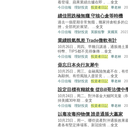
着登場、蘋果業績出爐在即， ...
全文
今日信報
理財投資
投資者日記
畢老林
2
績佳照跌極無癮 守核心倉等時機
過去一個星期非常無癮，幾家持倉較多的
挫，全部死於展望。 ...
全文
今日信報
理財投資
英眼狙擊
黃國英
202
業績靚氣氛差 Trade微軟有計
10月26日，周四。早幾日講過，通脹捲
特幣、TIPS都不見得像傳 ...
全文
今日信報
理財投資
投資者日記
畢老林
2
毋忘日本央行灰犀牛
10月25日，周三。金融風險無處不在，
為顯例。有些風險人盡皆見， ...
全文
今日信報
理財投資
投資者日記
畢老林
2
設定目標有糊就食 從Bill哥沽債中
10月24日，周二。對沖基金大鱷阿克曼（Bi
掉美國30年期 ...
全文
今日信報
理財投資
投資者日記
畢老林
2
以毒攻毒抑物價 誰是通脹大贏家
10月23日，周一。哪些資產對沖通脹效
產各有堅定捧場客。新冠疫情 ...
全文