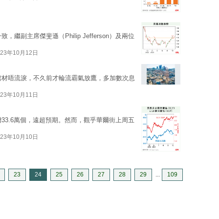
副主席傑斐遜（Philip Jefferson）及兩位
023年10月12日
見棺材唔流淚，不久前才輪流霸氣放鷹，多加數次息
023年10月11日
增33.6萬個，遠超預期。然而，觀乎華爾街上周五
023年10月10日
23
24
25
26
27
28
29
...
109