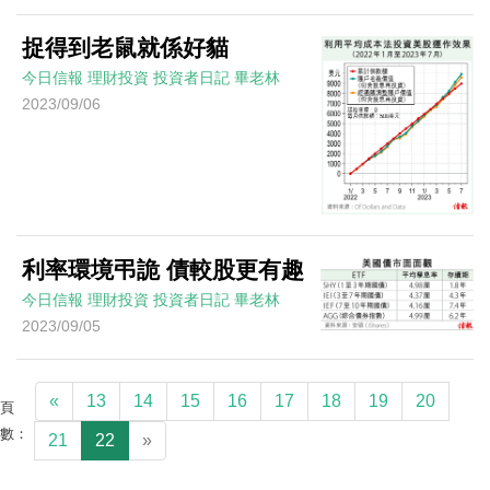
捉得到老鼠就係好貓
今日信報
理財投資
投資者日記
畢老林
2023/09/06
利率環境弔詭 債較股更有趣
今日信報
理財投資
投資者日記
畢老林
2023/09/05
«
13
14
15
16
17
18
19
20
頁
數：
21
22
»