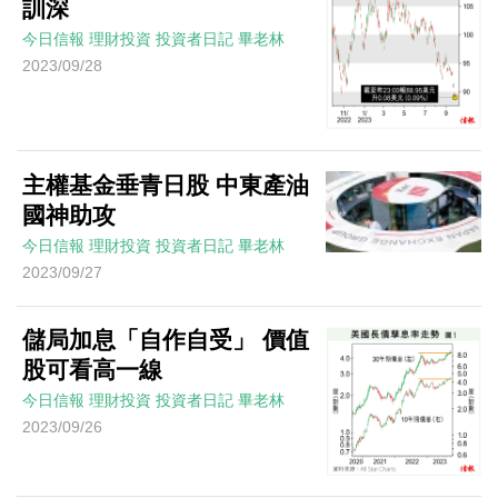
訓深
今日信報
理財投資
投資者日記
畢老林
2023/09/28
主權基金垂青日股 中東產油
國神助攻
今日信報
理財投資
投資者日記
畢老林
2023/09/27
儲局加息「自作自受」 價值
股可看高一線
今日信報
理財投資
投資者日記
畢老林
2023/09/26