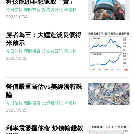
科技龍頭非想像般「貴」
今日信報
理財投資
投資者日記
畢老林
2023/10/04
勝者為王：大鱷造淡長債得
米啟示
今日信報
理財投資
投資者日記
畢老林
2023/10/03
幣值嚴重高估vs美經濟特殊
論
今日信報
理財投資
投資者日記
畢老林
2023/09/29
利率震盪攞你命 炒債輸錢教