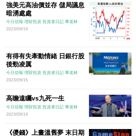
強美元高油價並存 儲局議息
暗湧處處
今日信報
理財投資
投資者日記
畢老林
2023/09/19
有得有失牽動情緒 日銀行股
後勁凌厲
今日信報
理財投資
投資者日記
畢老林
2023/09/15
高瞻遠矚vs九死一生
今日信報
理財投資
投資者日記
畢老林
2023/09/14
《儍錢》上畫溫舊夢 末日期