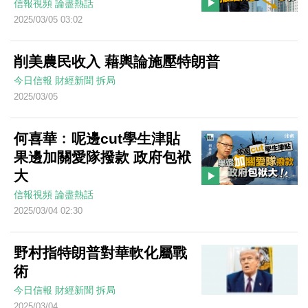
信報視頻
論盡熱話
2025/03/05 03:02
削美農民收入 藉輿論施壓特朗普
今日信報
財經新聞
拆局
2025/03/05
何喜華﹕呢邊cut學生津貼
果邊加關愛隊撥款 政府包袱
大
信報視頻
論盡熱話
2025/03/04 02:30
野村指特朗普對華軟化屬戰
術
今日信報
財經新聞
拆局
2025/03/04