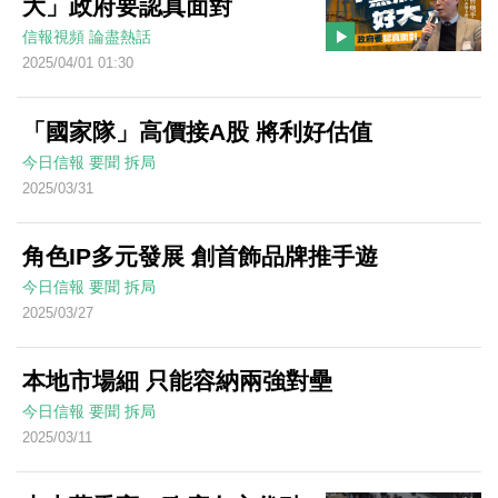
大」政府要認真面對
信報視頻
論盡熱話
2025/04/01 01:30
「國家隊」高價接A股 將利好估值
今日信報
要聞
拆局
2025/03/31
角色IP多元發展 創首飾品牌推手遊
今日信報
要聞
拆局
2025/03/27
本地市場細 只能容納兩強對壘
今日信報
要聞
拆局
2025/03/11