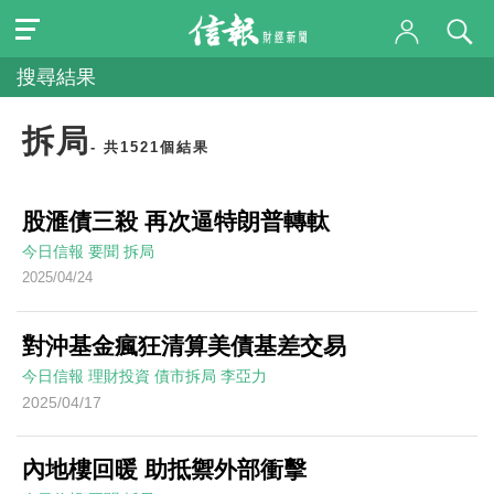
搜尋結果
拆局
- 共1521個結果
股滙債三殺 再次逼特朗普轉軚
今日信報
要聞
拆局
2025/04/24
對沖基金瘋狂清算美債基差交易
今日信報
理財投資
債市拆局
李亞力
2025/04/17
內地樓回暖 助抵禦外部衝擊