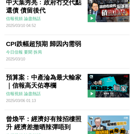
中大葉秀亮﹕政府冇交代點
還債 債留後代
信報視頻
論盡熱話
2025/03/10 04:52
CPI跌幅超預期 歸因內需弱
今日信報
要聞
拆局
2025/03/10
預算案﹕中產淪為最大輸家
｜信報高天佑專欄
信報視頻
論盡熱話
2025/03/06 01:13
曾煥平：經濟好有辣招樓照
升 經濟差撤晒辣彈唔到