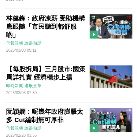
林健鋒﹕政府凍薪 受助機構
應跟隨「市民聽到都舒服
啲」
信報視頻
論盡熱話
2025/03/03 05:11
【每股拆局】三月股市:國策
周詳扎實 經濟穩步上揚
即時新聞
港股直擊
2025/03/03 07:30
阮穎嫻：呢幾年政府膨脹太
多 Cut編制無可厚非
信報視頻
論盡熱話
2025/02/28 03:56