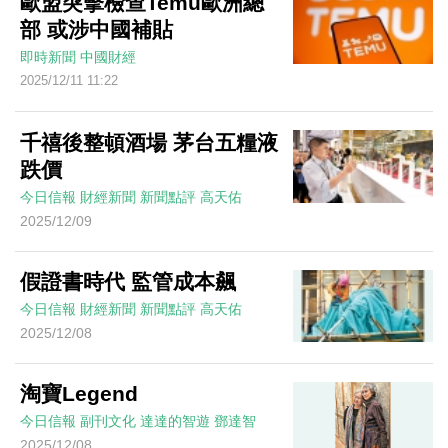
歐盟突擊檢查Temu歐洲總
部 或涉中國補貼
即時新聞
中國財經
2025/12/11 11:22
千禧後整頓酒場 茅台五糧液
跌價
今日信報
財經新聞
新聞點評
高天佑
2025/12/09
假證書時代 監管成本飆
今日信報
財經新聞
新聞點評
高天佑
2025/12/08
淘寶Legend
今日信報
副刊文化
達達的智遊
鄧達智
2025/12/08