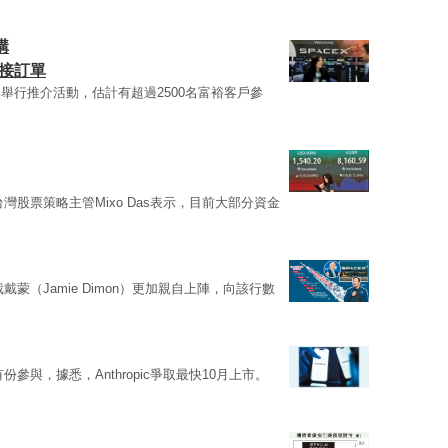
購
接訂單
舉行推介活動，估計有超過2500名富裕客戶參
灣股票策略主管Mixo Das表示，目前大部分資金
戴蒙（Jamie Dimon）更加親自上陣，向該行數
份參與，據悉，Anthropic爭取最快10月上市。