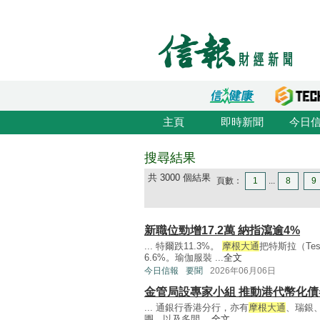
主頁
即時新聞
今日
搜尋結果
共 3000 個結果
頁數：
1
...
8
9
新職位勁增17.2萬 納指瀉逾4%
... 特爾跌11.3%。
摩根大通
把特斯拉（Te
6.6%。瑜伽服裝 ...
全文
今日信報
要聞
2026年06月06日
金管局設專家小組 推動港代幣化債
... 通銀行香港分行，亦有
摩根大通
、瑞銀、
團，以及多間 ...
全文