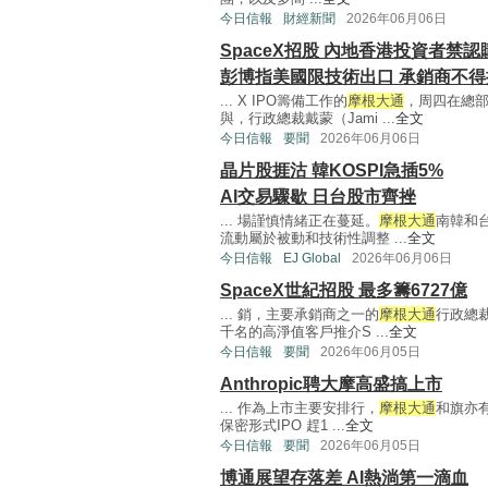
今日信報
財經新聞
2026年06月06日
SpaceX招股 內地香港投資者禁認
彭博指美國限技術出口 承銷商不得
... X IPO籌備工作的
摩根大通
，周四在總部
與，行政總裁戴蒙（Jami ...
全文
今日信報
要聞
2026年06月06日
晶片股捱沽 韓KOSPI急插5%
AI交易驟歇 日台股市齊挫
... 場謹慎情緒正在蔓延。
摩根大通
南韓和台
流動屬於被動和技術性調整 ...
全文
今日信報
EJ Global
2026年06月06日
SpaceX世紀招股 最多籌6727億
... 銷，主要承銷商之一的
摩根大通
行政總裁
千名的高淨值客戶推介S ...
全文
今日信報
要聞
2026年06月05日
Anthropic聘大摩高盛搞上市
... 作為上市主要安排行，
摩根大通
和旗亦有
保密形式IPO 趕1 ...
全文
今日信報
要聞
2026年06月05日
博通展望存落差 AI熱淌第一滴血