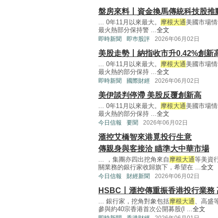
盤房來料丨資金換馬傳統科技股推
... 0年11月以來最大。
摩根大通
美國市場情報
最火熱部分保持警 ...
全文
即時新聞
即巿股評
2026年06月02日
美股走勢丨納指收市升0.42%創新
... 0年11月以來最大。
摩根大通
美國市場情報
最火熱的部分保持 ...
全文
即時新聞
國際財經
2026年06月02日
美伊談判停滯 美股反覆創新高
... 0年11月以來最大。
摩根大通
美國市場情報
最火熱的部分保持 ...
全文
今日信報
要聞
2026年06月02日
滙控艾橋智來港覓投行生意
傳親身與客接洽 瞄準大中華市場
... ，集團亦四出挖角來自
摩根大通
等美資
關業務的銀行家收歸旗下，希望在 ...
全文
今日信報
財經新聞
2026年06月02日
HSBC丨滙控傳重振香港投行業務
... 銀行家，挖角對象包括
摩根大通
、高盛
參與約40宗香港首次公開募股(I ...
全文