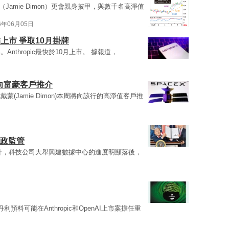
Jamie Dimon）更會親身披甲，與數千名高淨值
6年06月05日
排上市 爭取10月掛牌
Anthropic最快於10月上市。 據報道，
自向富豪客戶推介
戴蒙(Jamie Dimon)本周將向該行的高淨值客戶推
行政監管
計，科技公司大舉興建數據中心的進度明顯落後，
利預料可能在Anthropic和OpenAI上市案擔任重