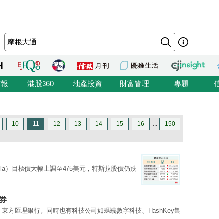
信報
港股360
地產投資
財富管理
專題
10
11
12
13
14
15
16
...
150
sla）目標價大幅上調至475美元，特斯拉股價仍跌
券
東方匯理銀行。同時也有科技公司如螞蟻數字科技、HashKey集