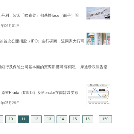
丹利，皆因「唉賓架」都基於face（面子）問
6年06月01日
的首次公開招股（IPO）進行磋商，這兩家大行可
對銀行及保險公司基本面的實際影響可能有限。 摩通發表報告指
原來Prada（01913）及Moncler在南韓甚受歡
6年05月29日
10
11
12
13
14
15
16
...
150