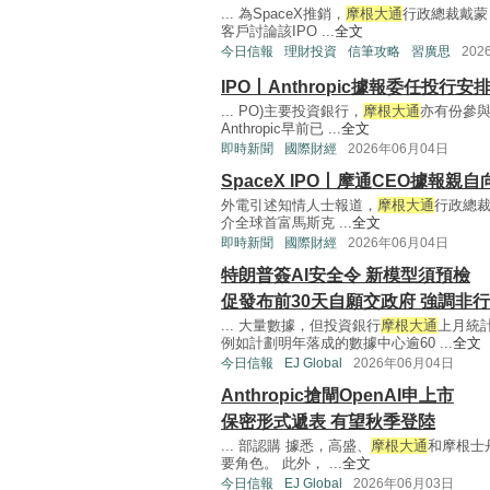
... 為SpaceX推銷，
摩根大通
行政總裁戴蒙（
客戶討論該IPO ...
全文
今日信報
理財投資
信筆攻略
習廣思
202
IPO丨Anthropic據報委任投行安
... PO)主要投資銀行，
摩根大通
亦有份參與。
Anthropic早前已 ...
全文
即時新聞
國際財經
2026年06月04日
SpaceX IPO丨摩通CEO據報親
外電引述知情人士報道，
摩根大通
行政總裁
介全球首富馬斯克 ...
全文
即時新聞
國際財經
2026年06月04日
特朗普簽AI安全令 新模型須預檢
促發布前30天自願交政府 強調非
... 大量數據，但投資銀行
摩根大通
上月統
例如計劃明年落成的數據中心逾60 ...
全文
今日信報
EJ Global
2026年06月04日
Anthropic搶閘OpenAI申上市
保密形式遞表 有望秋季登陸
... 部認購 據悉，高盛、
摩根大通
和摩根士丹
要角色。 此外， ...
全文
今日信報
EJ Global
2026年06月03日