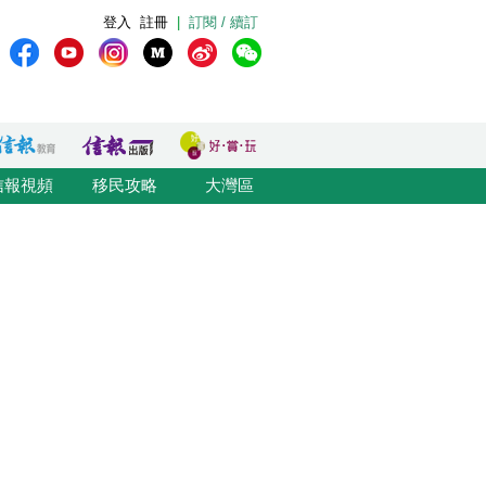
登入
註冊
|
訂閱 / 續訂
信報視頻
移民攻略
大灣區