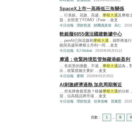
即時新聞
香港財經
2026年06月01日
SpaceX上市一高兩低三角關係
... 行美銀、花旗、高盛、
摩根大通
及摩根士
題，全部患了FOMO（Fear ...
全文
今日信報
理財投資
財圈識真假
高仁
202
軟銀擬6855億法國建數據中心
... penAI已與花旗和
摩根大通
，就即將進行
能與高盛和摩根士丹利一同 ...
全文
今日信報
EJ Global
2026年06月01日
摩通：收緊跨境監管無礙港銀盈利
... 長前景的擔憂。不過，
摩根大通
認為，
出，收緊措施主要針 ...
全文
今日信報
要聞
2026年05月30日
AI刺激經濟過熱 加息周期漸近
... 些名牌會最受惠？根據
摩根大通
的分析，
迎，佔高檔品牌市場 ...
全文
今日信報
理財投資
信筆攻略
習廣思
202
頁數：
1
...
8
9