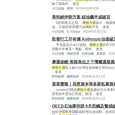
除了因為AI ...
全文
今日信報
要聞
2026年05月12日
美拒絕伊朗方案 紐油飆半成破百
... 0至90美元之間。
摩根大通
表示，隨着
油，不能忽視美國汽油價格升至 ...
全文
今日信報
EJ Global
2026年05月12日
取替打工仔有價 Anthropic估值破
... 手也是晶片出口強勁。
摩根大通
把KOS
預期今年會見一萬點，較昨 ...
全文
今日信報
理財投資
信筆攻略
習廣思
202
摩通提醒:美股高位之下潛藏通脹風
摩根大通
私人銀行全球投資策略主管Grace
...
全文
即時新聞
國際財經
2026年05月11日
貢茶賣盤丨貝恩資本等多家私募股
... ociates已聘請
摩根大通
負責此次出售事
貢茶的年度未計利息、稅項 ...
全文
即時新聞
國際財經
2026年05月11日
OECD石油庫存跌 9月恐觸及警戒
由於伊朗戰爭阻斷波斯灣石油流動，全球