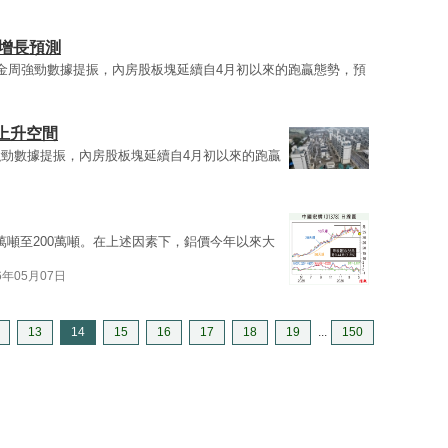
增長預測
金周強勁數據提振，內房股板塊延續自4月初以來的跑贏態勢，預
上升空間
勁數據提振，內房股板塊延續自4月初以來的跑贏
0萬噸至200萬噸。在上述因素下，鋁價今年以來大
6年05月07日
13
14
15
16
17
18
19
...
150