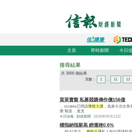
主頁
即時新聞
今日
搜尋結果
共 3000 個結果
頁數：
1
...
11
12
貢茶賣盤 私募競購傳作價156億
... ociates已聘請
摩根大通
，負責今次出售
價 報道 ...
全文
今日信報
財經新聞
2026年05月12日
標指納指新高 鎊滙挫0.6%
... 48.61美元。
摩根大通
私人銀行環球投資策