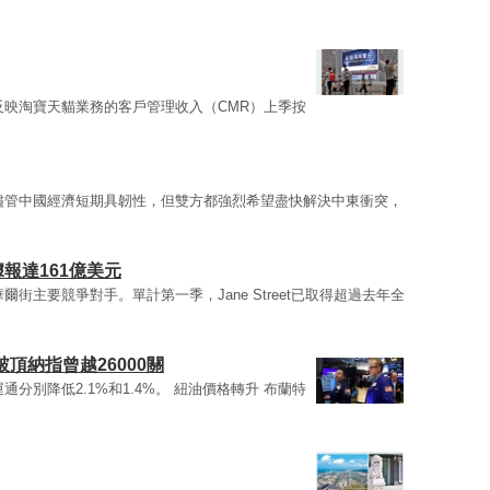
反映淘寶天貓業務的客戶管理收入（CMR）上季按
儘管中國經濟短期具韌性，但雙方都強烈希望盡快解決中東衝突，
 據報達161億美元
爾街主要競爭對手。單計第一季，Jane Street已取得超過去年全
頂納指曾越26000關
通分別降低2.1%和1.4%。 紐油價格轉升 布蘭特