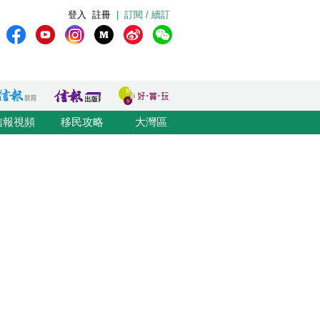
登入
註冊
|
訂閱 / 續訂
信報視頻
移民攻略
大灣區