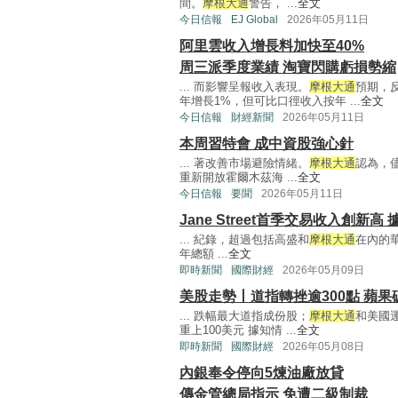
間。
摩根大通
警告， ...
全文
今日信報
EJ Global
2026年05月11日
阿里雲收入增長料加快至40%
周三派季度業績 淘寶閃購虧損勢縮
... 而影響呈報收入表現。
摩根大通
預期，
年增長1%，但可比口徑收入按年 ...
全文
今日信報
財經新聞
2026年05月11日
本周習特會 成中資股強心針
... 著改善市場避險情緒。
摩根大通
認為，
重新開放霍爾木茲海 ...
全文
今日信報
要聞
2026年05月11日
Jane Street首季交易收入創新高
... 紀錄，超過包括高盛和
摩根大通
在內的華
年總額 ...
全文
即時新聞
國際財經
2026年05月09日
美股走勢丨道指轉挫逾300點 蘋果破
... 跌幅最大道指成份股；
摩根大通
和美國運
重上100美元 據知情 ...
全文
即時新聞
國際財經
2026年05月08日
內銀奉令停向5煉油廠放貸
傳金管總局指示 免遭二級制裁