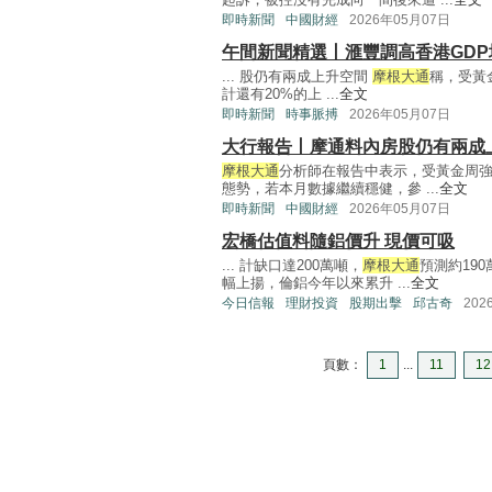
即時新聞
中國財經
2026年05月07日
午間新聞精選丨滙豐調高香港GDP
... 股仍有兩成上升空間
摩根大通
稱，受黃
計還有20%的上 ...
全文
即時新聞
時事脈搏
2026年05月07日
大行報告丨摩通料內房股仍有兩成
摩根大通
分析師在報告中表示，受黃金周強
態勢，若本月數據繼續穩健，參 ...
全文
即時新聞
中國財經
2026年05月07日
宏橋估值料隨鋁價升 現價可吸
... 計缺口達200萬噸，
摩根大通
預測約19
幅上揚，倫鋁今年以來累升 ...
全文
今日信報
理財投資
股期出擊
邱古奇
202
頁數：
1
...
11
12