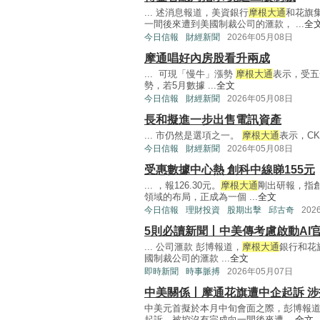
... 述消息報道，美資銀行
摩根大通
和花旗
一間後來遭到美國制裁公司的滙款， ...
全
今日信報
財經新聞
2026年05月08日
摩通唱好內房股看升兩成
... 可現「慢牛」漲勢
摩根大通
表示，受五
勢，若5月數據 ...
全文
今日信報
財經新聞
2026年05月08日
長和擬進一步出售電訊資產
... 市仍然是選項之一。
摩根大通
表示，CKH
今日信報
財經新聞
2026年05月08日
受惠數據中心熱 創科中線睇155元
... ，報126.30元。
摩根大通
剛出研報，指創
領域的布局，正成為一個 ...
全文
今日信報
理財投資
股期出擊
邱古奇
202
5則必讀新聞丨中美傳考慮啟動AI
... 公司滙款 彭博報道，
摩根大通
銀行和花
國制裁公司的滙款 ...
全文
即時新聞
時事脈搏
2026年05月07日
中美關係丨摩通花旗遭中企起訴 
中美元首擬於本月中旬會面之際，彭博報
起訴，被控沒有完成向一間後來遭 ...
全文