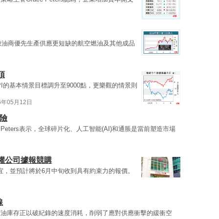
煉油商優先生產供應更短缺的航空燃油及其他成品
頂
PI的基本情景目標調升至9000點，更樂觀的情景則
6年05月12日
險
 Peters表示，全球碎片化、人工智能(AI)和通脹是當前塑造市場
權公司據報競購
宜，並預計將於6月中旬收到具有約束力的報價。
線
石油庫存正以破紀錄的速度消耗，削弱了應對供應衝擊的緩衝空