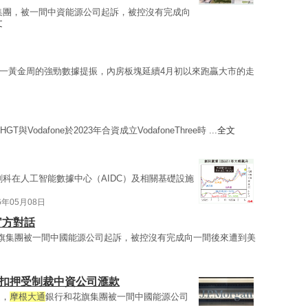
集團，被一間中資能源公司起訴，被控沒有完成向
文
一黃金周的強勁數據提振，內房板塊延續4月初以來跑贏大市的走
GT與Vodafone於2023年合資成立VodafoneThree時 ...
全文
科在人工智能數據中心（AIDC）及相關基礎設施
6年05月08日
官方對話
旗集團被一間中國能源公司起訴，被控沒有完成向一間後來遭到美
涉扣押受制裁中資公司滙款
道，
摩根大通
銀行和花旗集團被一間中國能源公司