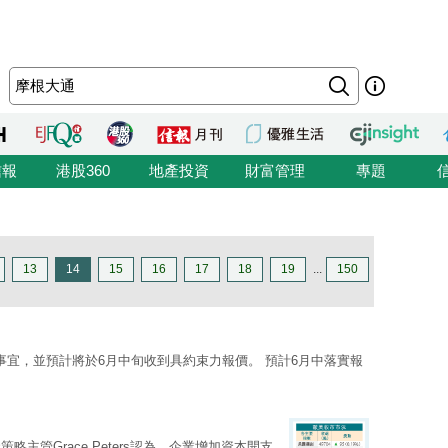
信報
港股360
地產投資
財富管理
專題
13
14
15
16
17
18
19
...
150
事宜，並預計將於6月中旬收到具約束力報價。 預計6月中落實報
略主管Grace Peters認為，企業增加資本開支