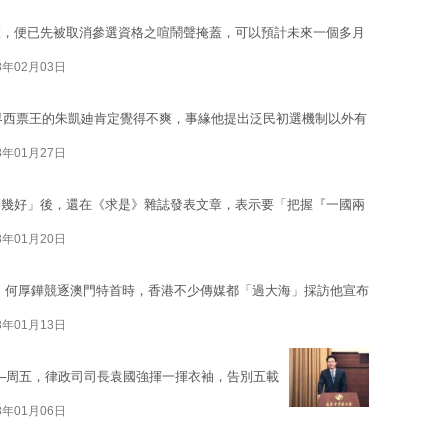
徹，便已先被取消參選資格之喧鬧聲掩蓋，可以預計未來一個多月
8年02月03日
新界西票王的朱凱廸肯定覺得不爽，事緣他提出泛民初選機制以外有
8年01月27日
齊幾好」後，還在《求是》雜誌發表文章，表示要「把握『一國兩
8年01月20日
，何厚鏵競逐澳門特首時，香港不少傳媒都「過大海」採訪他宣布
8年01月13日
─周五，律政司司長袁國強揮一揮衣袖，告別五載
8年01月06日