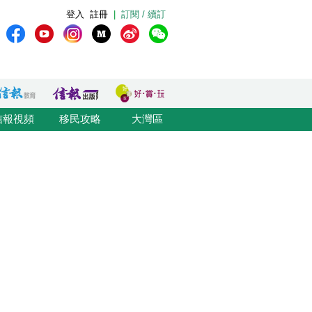
登入
註冊
|
訂閱 / 續訂
信報視頻
移民攻略
大灣區