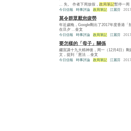
... 失。 作者下周放假，
政局筆記
暫停一周 
今日信報
時事評論
政局筆記
江麗芬
201
莫令群眾厭怠疲勞
年近歲晚，Google剛出了2017年度
在旦夕 ...
全文
今日信報
時事評論
政局筆記
江麗芬
201
要怎樣的「母子」關係
繼宣講十九大精神後，周一（12月4日）
文，提到「憲法 ...
全文
今日信報
時事評論
政局筆記
江麗芬
201