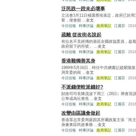
泛民跌一跤未必壞事
立法會3月11日補選塵埃落定，政府已於周
誓，便會順 ...
全文
今日信報
時事評論
政局筆記
江麗芬
201
疏離 從改街名說起
有位名不見經傳的港區全國政協委員，趁
政府留下的符號」 ...
全文
今日信報
時事評論
政局筆記
江麗芬
201
香港難獨善其身
1989年5月16日，時任中共總書記趙紫
局常委的崗 ...
全文
今日信報
時事評論
政局筆記
江麗芬
201
不派錢便較派錢好?
財政司司長陳茂波下周三（28日）將會宣
公帑成為社會焦 ...
全文
今日信報
時事評論
政局筆記
江麗芬
201
改變由區議會做起
香港眾志常委周庭因其所屬政黨主張「民
身兼東區民政事務 ...
全文
今日信報
時事評論
政局筆記
江麗芬
201