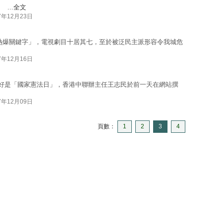
...
全文
7年12月23日
香港「熱爆關鍵字」，電視劇目十居其七，至於被泛民主派形容令我城危
7年12月16日
剛好是「國家憲法日」，香港中聯辦主任王志民於前一天在網站撰
7年12月09日
頁數：
1
2
3
4