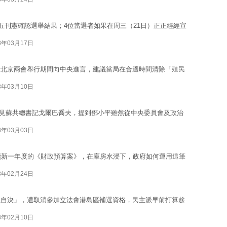
五刊憲確認選舉結果；4位當選者如果在周三（21日）正正經經宣
8年03月17日
着北京兩會舉行期間向中央進言，建議當局在合適時間清除「殖民
8年03月10日
陽接見蘇共總書記戈爾巴喬夫，提到鄧小平雖然從中央委員會及政治
8年03月03日
讀新一年度的《財政預算案》，在庫房水浸下，政府如何運用這筆
8年02月24日
主自決」，遭取消參加立法會港島區補選資格，民主派早前打算趁
8年02月10日