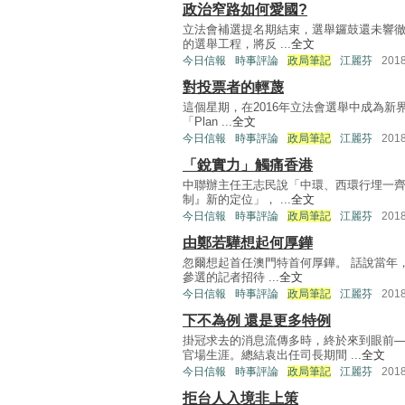
政治窄路如何愛國?
立法會補選提名期結束，選舉鑼鼓還未響
的選舉工程，將反 ...
全文
今日信報
時事評論
政局筆記
江麗芬
201
對投票者的輕蔑
這個星期，在2016年立法會選舉中成為
「Plan ...
全文
今日信報
時事評論
政局筆記
江麗芬
201
「銳實力」觸痛香港
中聯辦主任王志民說「中環、西環行埋一
制』新的定位」， ...
全文
今日信報
時事評論
政局筆記
江麗芬
201
由鄭若驊想起何厚鏵
忽爾想起首任澳門特首何厚鏵。 話說當年
參選的記者招待 ...
全文
今日信報
時事評論
政局筆記
江麗芬
201
下不為例 還是更多特例
掛冠求去的消息流傳多時，終於來到眼前─
官場生涯。總結袁出任司長期間 ...
全文
今日信報
時事評論
政局筆記
江麗芬
201
拒台人入境非上策