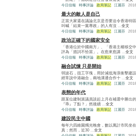
今日信報
時事評論
政局筆記
江麗芬
201
最大的敵人是自己
正當大家還在議論北京是否要迫令香港特區
叫喊「結束一黨專政」的人有沒 ...
全文
今日信報
時事評論
政局筆記
江麗芬
201
政治正確下的國家安全
「香港位於中國南方」、「香港主權移交
評為「措詞不恰當」。在愈來愈講 ...
全文
今日信報
時事評論
政局筆記
江麗芬
201
融合試煉 只是開始
弱波石，扭工字塊，用於減低海浪衝擊建
經常說中港融合，兩地溝通合作十 ...
全文
今日信報
時事評論
政局筆記
江麗芬
201
表態的年代
跟某位建制派議員談起上月在補選中勝出
『乖』了點？」然後續 ...
全文
今日信報
時事評論
政局筆記
江麗芬
201
建設民主中國
每年六四維園燭光晚會，數以萬計市民坐
真；然而，近30 ...
全文
今日信報
時事評論
政局筆記
江麗芬
201