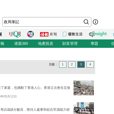
信報
港股360
地產投資
財富管理
專題
頁數：
1
2
3
4
拆散了家庭，也撼動了香港人心。香港立法會在災後
8年05月12日
是考試成績分數高，惟待人處事和綜合常識能力卻