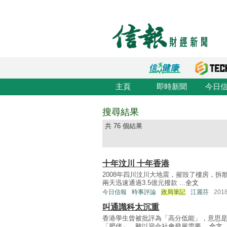
主頁
即時新聞
今日
搜尋結果
共 76 個結果
十年汶川 十年香港
2008年四川汶川大地震，摧毀了樓房，
兩天迅速通過3.5億元撥款 ...
全文
今日信報
時事評論
政局筆記
江麗芬
201
叫通識科太沉重
香港學生曾被批評為「高分低能」，意思
「肥佬」，難以迎合社會發展需要 ...
全文