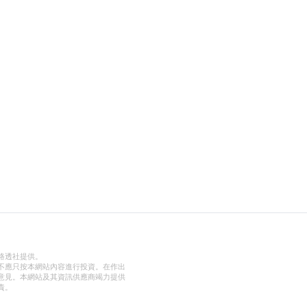
路透社提供。
不應只按本網站內容進行投資。在作出
意見。本網站及其資訊供應商竭力提供
責。