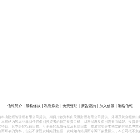
|
|
|
|
|
|
信報簡介
服務條款
私隱條款
免責聲明
廣告查詢
加入信報
聯絡信報
資料由財經智珠網有限公司提供。期貨指數資料由天滙財經有限公司提供。外滙及黃金報價由
，本網站內容亦並非就任何個別投資者的特定投資目標、財務狀況及個別需要而編製。投資者
的特點、其本身的投資目標、可承受的風險程度及其他因素，並適當地尋求獨立的財務及專業
確而可靠的資料，但並不保證資料絕對無誤，資料如有錯漏而令閣下蒙受損失，本公司概不負