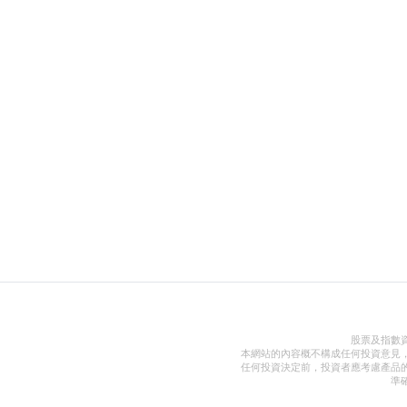
股票及指數
本網站的內容概不構成任何投資意見
任何投資決定前，投資者應考慮產品
準