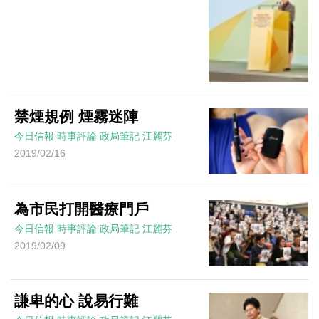
禁煙規例 煙霧迷陣
今日信報
時事評論
政局筆記
江麗芬
2019/02/16
為市民打開醫療門戶
今日信報
時事評論
政局筆記
江麗芬
2019/02/09
謙卑的心 說易行難