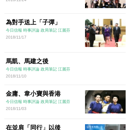
為對手送上「子彈」
今日信報
時事評論
政局筆記
江麗芬
2018/11/17
馬凱、馬建之後
今日信報
時事評論
政局筆記
江麗芬
2018/11/10
金庸、韋小寶與香港
今日信報
時事評論
政局筆記
江麗芬
2018/11/03
在並肩「同行」以後