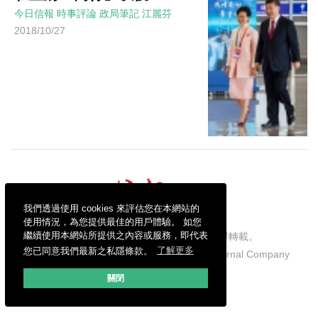
今日信報
時事評論
政局筆記
江麗芬
2018/10/27
我們透過使用 cookies 來評估您在本網站的
使用情況，為您提供最佳的用戶體驗。 如您
繼續使用本網站所提供之內容或服務，即代表
信報財經新聞有限公司版權所有，不得轉載。
您已同意我們最新之私隱條款。
了解更多
Copyright © 2026 Hong Kong Economic Journal Company
Limited. All rights reserved.
關閉