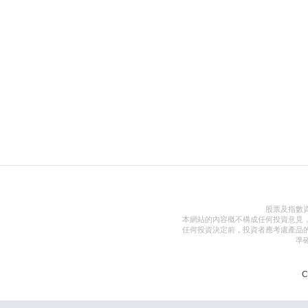
股票及指數
本網站的內容概不構成任何投資意見
任何投資決定前，投資者應考慮產品
準
C