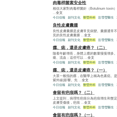
肉毒桿菌素安全性
相信大家對肉毒桿菌針（Botulinum t
...
全文
今日信報
副刊文化
整瑩外科
彭雪瑩醫生
良性皮膚囊腫
良性皮膚囊腫是皮膚常見病變。囊腫通常
見的良性皮膚囊腫 ...
全文
今日信報
副刊文化
整瑩外科
彭雪瑩醫生
癦、痣，還是皮膚癌？（二）
隨着年齡增長，身體上癦的數量慢慢增多
瘍、流血；這些可以 ...
全文
今日信報
副刊文化
整瑩外科
彭雪瑩醫生
癦、痣，還是皮膚癌？（一）
大眾一般指的癦，在醫學上稱為色素痣。
紫外線)影響。先 ...
全文
今日信報
副刊文化
整瑩外科
彭雪瑩醫生
會留有疤痕嗎？（二）
上文提到，病理性疤痕分為疤痕增生和蟹
皮膚受傷後，疤痕 ...
全文
今日信報
副刊文化
整瑩外科
彭雪瑩醫生
會留有疤痕嗎？（一）