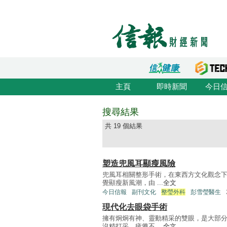
主頁
即時新聞
今日
搜尋結果
共 19 個結果
塑造兜風耳顯瘦風險
兜風耳相關整形手術，在東西方文化觀念
覺顯瘦新風潮，由 ...
全文
今日信報
副刊文化
整瑩外科
彭雪瑩醫生
現代化去眼袋手術
擁有炯炯有神、靈動精采的雙眼，是大部
沒精打采、疲憊不 ...
全文