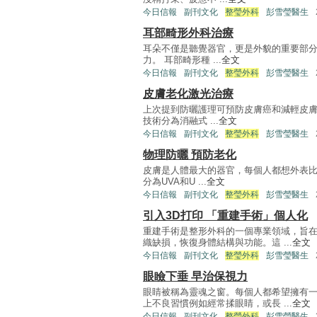
今日信報
副刊文化
整瑩外科
彭雪瑩醫生
耳部畸形外科治療
耳朵不僅是聽覺器官，更是外貌的重要部
力。 耳部畸形種 ...
全文
今日信報
副刊文化
整瑩外科
彭雪瑩醫生
皮膚老化激光治療
上次提到防曬護理可預防皮膚癌和減輕皮膚
技術分為消融式 ...
全文
今日信報
副刊文化
整瑩外科
彭雪瑩醫生
物理防曬 預防老化
皮膚是人體最大的器官，每個人都想外表比
分為UVA和U ...
全文
今日信報
副刊文化
整瑩外科
彭雪瑩醫生
引入3D打印 「重建手術」個人化
重建手術是整形外科的一個專業領域，旨
織缺損，恢復身體結構與功能。這 ...
全文
今日信報
副刊文化
整瑩外科
彭雪瑩醫生
眼瞼下垂 早治保視力
眼睛被稱為靈魂之窗。每個人都希望擁有
上不良習慣例如經常揉眼睛，或長 ...
全文
今日信報
副刊文化
整瑩外科
彭雪瑩醫生