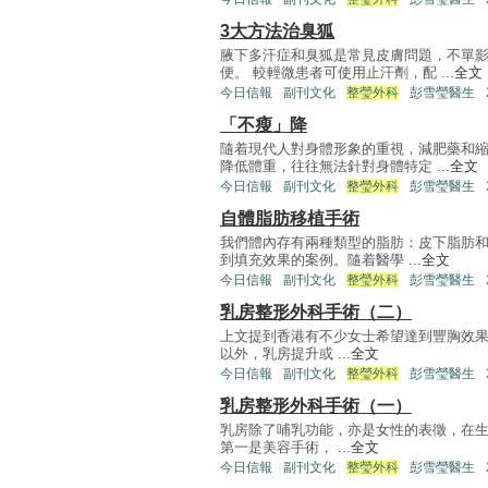
3大方法治臭狐
腋下多汗症和臭狐是常見皮膚問題，不單
便。 較輕微患者可使用止汗劑，配 ...
全文
今日信報
副刊文化
整瑩外科
彭雪瑩醫生
「不瘦」降
隨着現代人對身體形象的重視，減肥藥和
降低體重，往往無法針對身體特定 ...
全文
今日信報
副刊文化
整瑩外科
彭雪瑩醫生
自體脂肪移植手術
我們體內存有兩種類型的脂肪：皮下脂肪和
到填充效果的案例。隨着醫學 ...
全文
今日信報
副刊文化
整瑩外科
彭雪瑩醫生
乳房整形外科手術（二）
上文提到香港有不少女士希望達到豐胸效
以外，乳房提升或 ...
全文
今日信報
副刊文化
整瑩外科
彭雪瑩醫生
乳房整形外科手術（一）
乳房除了哺乳功能，亦是女性的表徵，在
第一是美容手術， ...
全文
今日信報
副刊文化
整瑩外科
彭雪瑩醫生