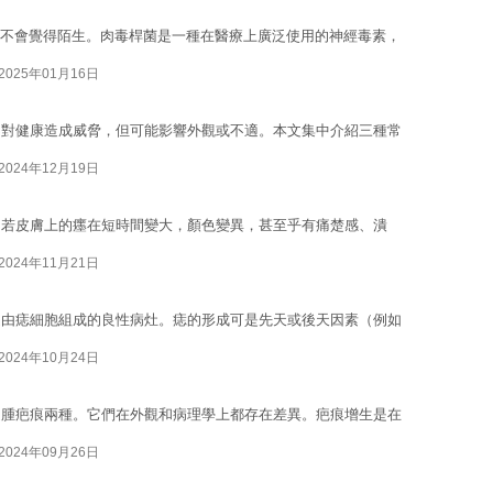
oxin）不會覺得陌生。肉毒桿菌是一種在醫療上廣泛使用的神經毒素，
2025年01月16日
不對健康造成威脅，但可能影響外觀或不適。本文集中介紹三種常
2024年12月19日
。若皮膚上的癦在短時間變大，顏色變異，甚至乎有痛楚感、潰
2024年11月21日
是由痣細胞組成的良性病灶。痣的形成可是先天或後天因素（例如
2024年10月24日
足腫疤痕兩種。它們在外觀和病理學上都存在差異。疤痕增生是在
2024年09月26日