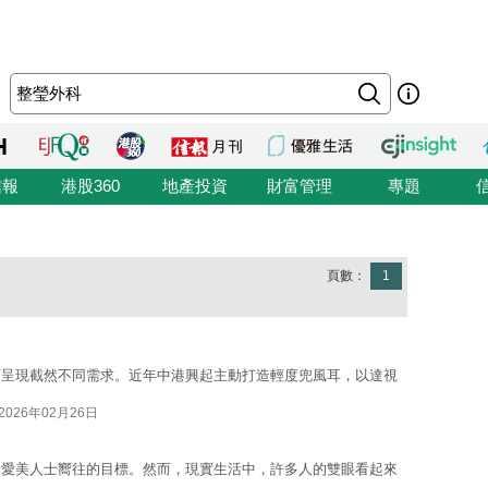
信報
港股360
地產投資
財富管理
專題
頁數：
1
下呈現截然不同需求。近年中港興起主動打造輕度兜風耳，以達視
2026年02月26日
分愛美人士嚮往的目標。然而，現實生活中，許多人的雙眼看起來