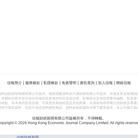
|
|
|
|
|
|
信報簡介
服務條款
私隱條款
免責聲明
廣告查詢
加入信報
聯絡信報
資料由財經智珠網有限公司提供。期貨指數資料由天滙財經有限公司提供。外滙及黃金報價由
，本網站內容亦並非就任何個別投資者的特定投資目標、財務狀況及個別需要而編製。投資者
的特點、其本身的投資目標、可承受的風險程度及其他因素，並適當地尋求獨立的財務及專業
確而可靠的資料，但並不保證資料絕對無誤，資料如有錯漏而令閣下蒙受損失，本公司概不負
信報財經新聞有限公司版權所有，不得轉載。
opyright © 2026 Hong Kong Economic Journal Company Limited. All rights reserve
信報財經新聞