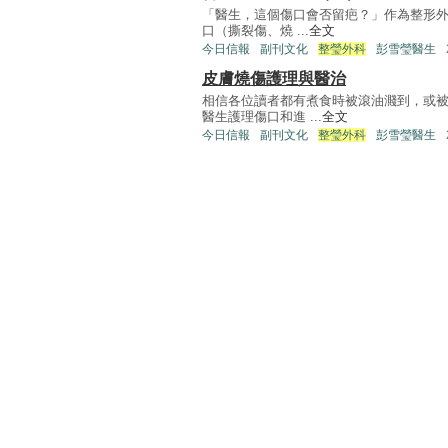
「醫生，這個傷口會否留疤？」作為整形外
口（撕裂傷、燒 ...
全文
今日信報
副刊文化
整瑩外科
彭雪瑩醫生
皮膚燒傷護理與醫治
相信各位讀者都有煮食時被滾油濺到，或
醫生護理傷口和進 ...
全文
今日信報
副刊文化
整瑩外科
彭雪瑩醫生