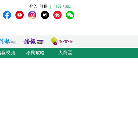
登入
註冊
|
訂閱 / 續訂
信報視頻
移民攻略
大灣區