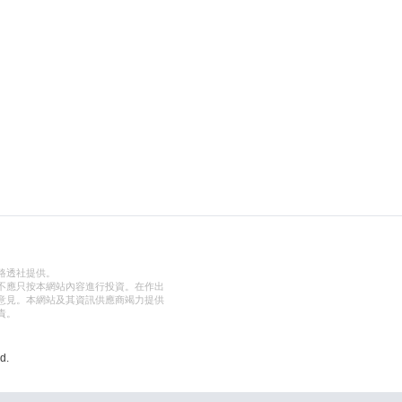
路透社提供。
不應只按本網站內容進行投資。在作出
意見。本網站及其資訊供應商竭力提供
責。
d.