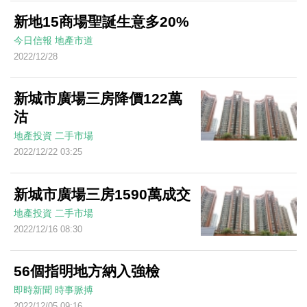
新地15商場聖誕生意多20%
今日信報
地產市道
2022/12/28
新城市廣場三房降價122萬
沽
地產投資
二手市場
2022/12/22 03:25
新城市廣場三房1590萬成交
地產投資
二手市場
2022/12/16 08:30
56個指明地方納入強檢
即時新聞
時事脈搏
2022/12/05 09:16