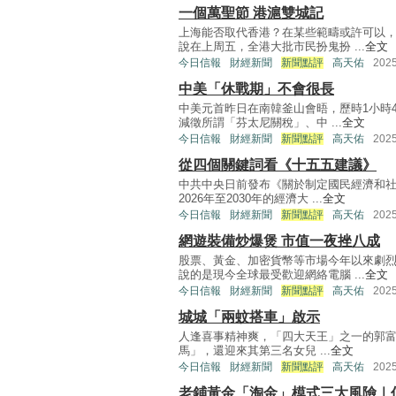
一個萬聖節 港滬雙城記
上海能否取代香港？在某些範疇或許可以
說在上周五，全港大批市民扮鬼扮 ...
全文
今日信報
財經新聞
新聞點評
高天佑
202
中美「休戰期」不會很長
中美元首昨日在南韓釜山會晤，歷時1小時
減徵所謂「芬太尼關稅」、中 ...
全文
今日信報
財經新聞
新聞點評
高天佑
202
從四個關鍵詞看《十五五建議》
中共中央日前發布《關於制定國民經濟和
2026年至2030年的經濟大 ...
全文
今日信報
財經新聞
新聞點評
高天佑
202
網遊裝備炒爆煲 市值一夜挫八成
股票、黃金、加密貨幣等市場今年以來劇
說的是現今全球最受歡迎網絡電腦 ...
全文
今日信報
財經新聞
新聞點評
高天佑
202
城城「兩蚊搭車」啟示
人逢喜事精神爽，「四大天王」之一的郭富城
馬」，還迎來其第三名女兒 ...
全文
今日信報
財經新聞
新聞點評
高天佑
202
老鋪黃金「淘金」模式三大風險｜