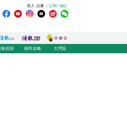
登入
註冊
|
訂閱 / 續訂
信報視頻
移民攻略
大灣區