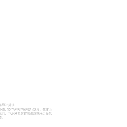
路透社提供。
不應只按本網站內容進行投資。在作出
意見。本網站及其資訊供應商竭力提供
責。