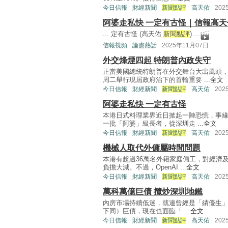
今日信報
財經新聞
新聞點評
高天佑
202
阿婆走私快 一定有古怪｜信報高天
... 定有古怪 (高天佑
新聞點評
) ...
信報視頻
論盡熱話
2025年11月07日
外交烽煙四起 特朗普內政失守
正當美國總統特朗普在外交舞台大出風頭
周二舉行現屆政府治下的首輪重要 ...
全文
今日信報
財經新聞
新聞點評
高天佑
202
阿婆走私快 一定有古怪
本港日式料理業界近日掀起一陣恐慌，事緣
一批「阿婆」級長者，從深圳走 ...
全文
今日信報
財經新聞
新聞點評
高天佑
202
機械人取代外傭屬時間問題
本港有超過36萬名外籍家庭傭工，對經濟
負擔大減。不過，OpenAI ...
全文
今日信報
財經新聞
新聞點評
高天佑
202
萬科萬億巨債 攬炒深圳地鐵
內房市場持續低迷，就連曾經是「績優生」
下同）巨債，現在也面臨「 ...
全文
今日信報
財經新聞
新聞點評
高天佑
202