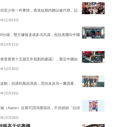
，但至少有一件事情，香港短期內難以被代替。話
5年11月03日
40分鐘，雙方據報達成多項共識，包括美國向中國
5年10月31日
社會發展第十五個五年規劃的建議》，奠定中國由
5年10月30日
烈波動，但講到風高浪急，恐怕未及另一瓣資產，
5年10月29日
（Aaron）近期可謂鴻運當頭，不但頻頻「拉頭
5年10月28日
信報高天佑專欄