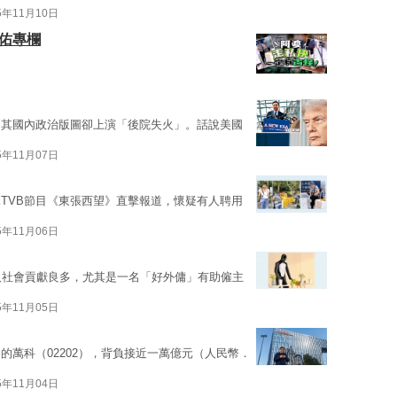
5年11月10日
佑專欄
，其國內政治版圖卻上演「後院失火」。話說美國
5年11月07日
TVB節目《東張西望》直擊報道，懷疑有人聘用
5年11月06日
及社會貢獻良多，尤其是一名「好外傭」有助僱主
5年11月05日
的萬科（02202），背負接近一萬億元（人民幣．
5年11月04日