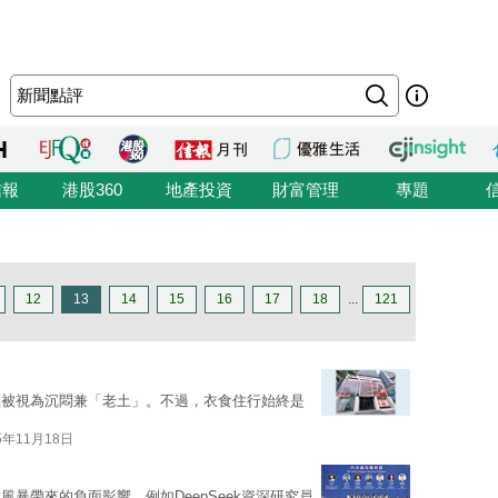
信報
港股360
地產投資
財富管理
專題
12
13
14
15
16
17
18
...
121
往被視為沉悶兼「老土」。不過，衣食住行始終是
5年11月18日
風暴帶來的負面影響。例如DeepSeek資深研究員