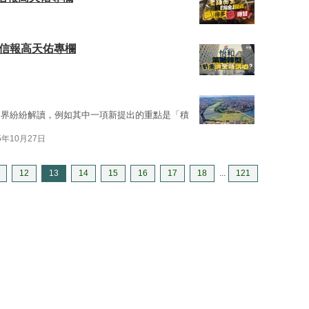
｜信報高天佑專欄
各界紛紛解讀，例如其中一項新提出的重點是「積
5年10月27日
12
13
14
15
16
17
18
...
121