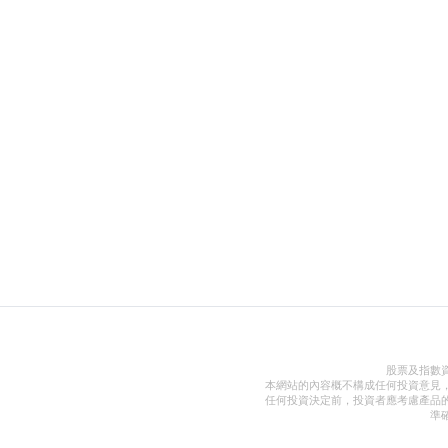
股票及指數
本網站的內容概不構成任何投資意見
任何投資決定前，投資者應考慮產品
準