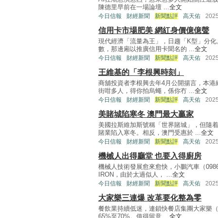
陳德里早前在一場論壇 ...
全文
今日信報
財經新聞
新聞點評
高天佑
202
信用卡市場肥美 網紅身價億億聲
現代經濟「流量為王」，日趨「K型」分化
數，那邊廂以推廣信用卡聞名的 ...
全文
今日信報
財經新聞
新聞點評
高天佑
202
王維基的「李根興時刻」
商舖投資者李根興去年4月公開揚言，本港
街咁多人，得你拍烏蠅，係你冇 ...
全文
今日信報
財經新聞
新聞點評
高天佑
202
美賭城陷寒冬 澳門最大贏家
美國拉斯維加斯號稱「世界賭城」，但隨
賭業陷入寒冬。相反，澳門受惠於 ...
全文
今日信報
財經新聞
新聞點評
高天佑
202
機械人出得廳堂 也要入得廚房
機械人技術發展愈來愈快，小鵬汽車（09
IRON，由於太過似人， ...
全文
今日信報
財經新聞
新聞點評
高天佑
202
大家樂三連爆 改革要化整為零
餐飲業持續低迷，連鎖快餐店集團大家樂（0
65%至70%。值得留意 ...
全文