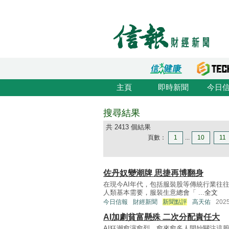
主頁
即時新聞
今日
搜尋結果
共 2413 個結果
頁數：
1
...
10
11
佐丹奴變潮牌 思捷再博翻身
在現今AI年代，包括服裝股等傳統行業往
人類基本需要，服裝生意總會「 ...
全文
今日信報
財經新聞
新聞點評
高天佑
202
AI加劇貧富懸殊 二次分配責任大
AI狂潮愈演愈烈，愈來愈多人開始關注這股