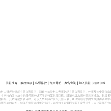
|
|
|
|
|
|
信報簡介
服務條款
私隱條款
免責聲明
廣告查詢
加入信報
聯絡信報
資料由財經智珠網有限公司提供。期貨指數資料由天滙財經有限公司提供。外滙及黃金報價由
，本網站內容亦並非就任何個別投資者的特定投資目標、財務狀況及個別需要而編製。投資者
的特點、其本身的投資目標、可承受的風險程度及其他因素，並適當地尋求獨立的財務及專業
確而可靠的資料，但並不保證資料絕對無誤，資料如有錯漏而令閣下蒙受損失，本公司概不負