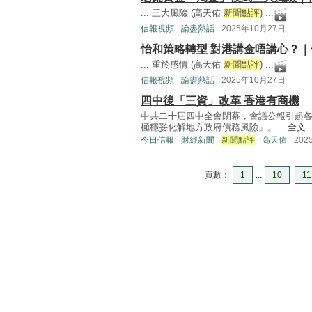
... 三大風險 (高天佑
新聞點評
) ...
信報視頻
論盡熱話
2025年10月27日
怡和策略轉型 對港講金唔講心？
... 重於感情 (高天佑
新聞點評
) ...
信報視頻
論盡熱話
2025年10月27日
四中後「三資」改革 香港有商機
中共二十屆四中全會閉幕，會議公報引起
極穩妥化解地方政府債務風險」。 ...
全文
今日信報
財經新聞
新聞點評
高天佑
202
頁數：
1
...
10
11