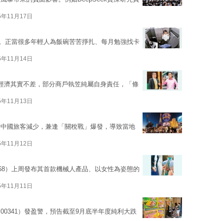
5年11月17日
。正當很多年輕人為飯碗苦苦掙扎、每月勉強找卡
5年11月14日
經濟其實不差，部分商戶執笠純屬自身責任，「條
5年11月13日
着中國旅客減少，兼逢「關稅戰」爆發，導致當地
5年11月12日
868）上周發布其首款機械人產品、以女性為姿態的
5年11月11日
0341）發盈警，預告截至9月底半年度純利大跌