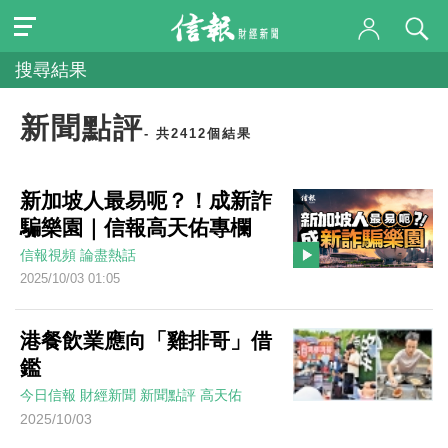
搜尋結果
新聞點評
- 共2412個結果
新加坡人最易呃？！成新詐
騙樂園｜信報高天佑專欄
信報視頻
論盡熱話
2025/10/03 01:05
港餐飲業應向「雞排哥」借
鑑
今日信報
財經新聞
新聞點評
高天佑
2025/10/03