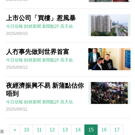
上市公司「買樓」惹風暴
今日信報
財經新聞
新聞點評
高天佑
2025/09/15
人冇事先做到世界首富
今日信報
財經新聞
新聞點評
高天佑
2025/09/12
夜經濟振興不易 新蒲點估你
唔到
今日信報
財經新聞
新聞點評
高天佑
2025/09/11
«
10
11
12
13
14
15
16
17
頁