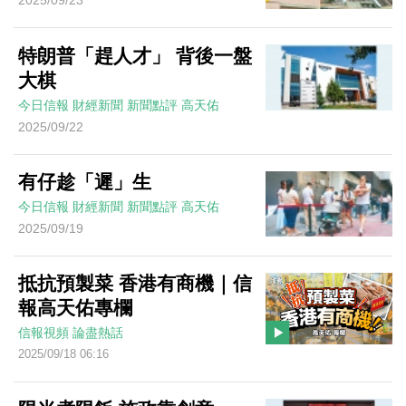
2025/09/23
特朗普「趕人才」 背後一盤
大棋
今日信報
財經新聞
新聞點評
高天佑
2025/09/22
有仔趁「遲」生
今日信報
財經新聞
新聞點評
高天佑
2025/09/19
抵抗預製菜 香港有商機｜信
報高天佑專欄
信報視頻
論盡熱話
2025/09/18 06:16