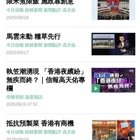
限米煮限飯 施政靠創意
今日信報
財經新聞
新聞點評
高天佑
2025/09/18
馬雲未動 糧草先行
今日信報
財經新聞
新聞點評
高天佑
2025/09/17
執笠潮湧現 「香港夜繽紛」
無疾而終？｜信報高天佑專
欄
信報視頻
論盡熱話
2025/09/16 07:52
抵抗預製菜 香港有商機
今日信報
財經新聞
新聞點評
高天佑
2025/09/16