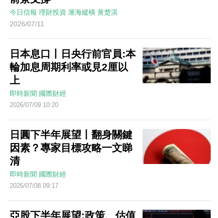
今日信報
理財投資
滙海縱橫
黃楚淇
2026/07/11
日本息口丨日央行前官員:本
輪加息周期利率或見2厘以
上
即時新聞
國際財經
2026/07/09 10:20
日圓下半年展望丨翻身關鍵
因素？專家目標攻略一文睇
清
即時新聞
國際財經
2026/07/08 09:17
亞股下半年展望:政策、估值