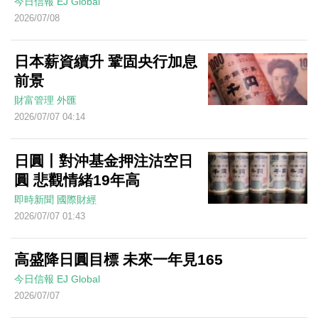
今日信報
EJ Global
2026/07/08
日本薪資續升 鞏固央行加息
前景
財富管理
外匯
2026/07/07 04:14
日圓丨對沖基金押注沽空日
圓 悲觀情緒19年高
即時新聞
國際財經
2026/07/07 01:43
高盛降日圓目標 未來一年見165
今日信報
EJ Global
2026/07/07