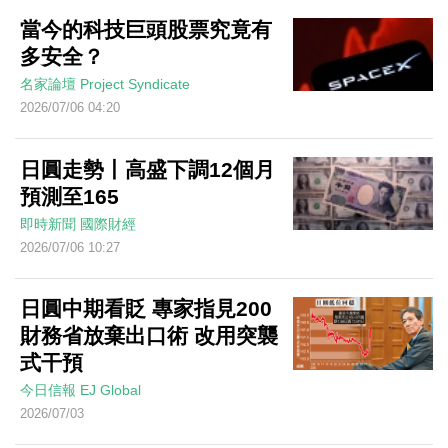
當今的科技巨頭股票究竟有
多安全？
名家論壇
Project Syndicate
2026/07/06 04:20
日圓走勢丨高盛下調12個月
預測至165
即時新聞
國際財經
2026/07/06 10:27
日圓中期看貶 專家指見200
財務省放棄出口術 改用突襲
式干預
今日信報
EJ Global
2026/07/03