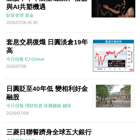
與AI共塑機遇
財富管理
基金
2026/07/08 05:00
套息交易復熾 日圓淡倉19年
高
今日信報
EJ Global
2026/07/08
日圓貶至40年低 變相利好金
融股
今日信報
理財投資
琛厲錢揭
錢琛
2026/07/08
三菱日聯誓躋身全球五大銀行