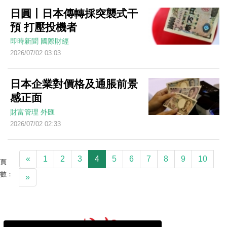
日圓丨日本傳轉採突襲式干
預 打壓投機者
即時新聞
國際財經
2026/07/02 03:03
日本企業對價格及通脹前景
感正面
財富管理
外匯
2026/07/02 02:33
«
1
2
3
4
5
6
7
8
9
10
頁
數：
»