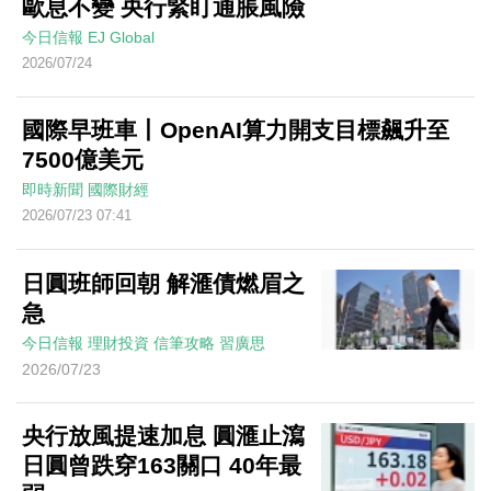
歐息不變 央行緊盯通脹風險
今日信報
EJ Global
2026/07/24
國際早班車丨OpenAI算力開支目標飆升至
7500億美元
即時新聞
國際財經
2026/07/23 07:41
日圓班師回朝 解滙債燃眉之
急
今日信報
理財投資
信筆攻略
習廣思
2026/07/23
央行放風提速加息 圓滙止瀉
日圓曾跌穿163關口 40年最