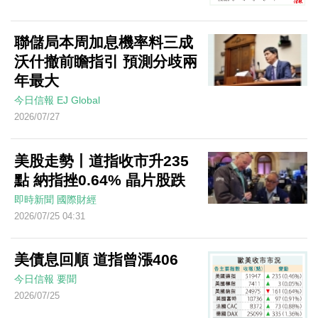
聯儲局本周加息機率料三成
沃什撤前瞻指引 預測分歧兩
年最大
今日信報
EJ Global
2026/07/27
美股走勢丨道指收市升235
點 納指挫0.64% 晶片股跌
即時新聞
國際財經
2026/07/25 04:31
美債息回順 道指曾漲406
今日信報
要聞
2026/07/25