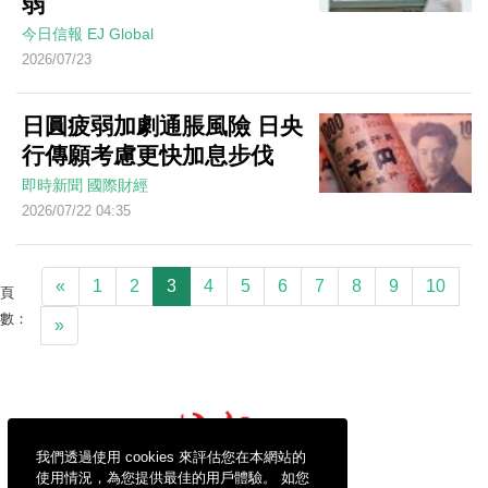
弱
今日信報
EJ Global
2026/07/23
日圓疲弱加劇通脹風險 日央
行傳願考慮更快加息步伐
即時新聞
國際財經
2026/07/22 04:35
«
1
2
3
4
5
6
7
8
9
10
頁
數：
»
我們透過使用 cookies 來評估您在本網站的
使用情況，為您提供最佳的用戶體驗。 如您