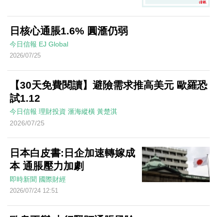
日核心通脹1.6% 圓滙仍弱
今日信報
EJ Global
2026/07/25
【30天免費閱讀】避險需求推高美元 歐羅恐
試1.12
今日信報
理財投資
滙海縱橫
黃楚淇
2026/07/25
日本白皮書:日企加速轉嫁成
本 通脹壓力加劇
即時新聞
國際財經
2026/07/24 12:51