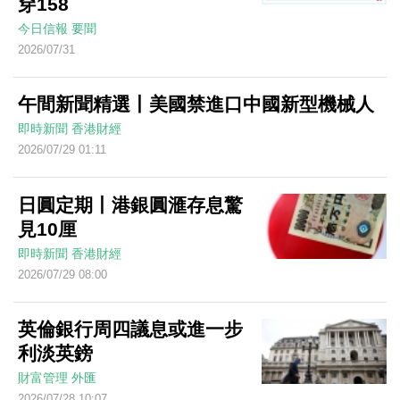
穿158
今日信報
要聞
2026/07/31
午間新聞精選丨美國禁進口中國新型機械人
即時新聞
香港財經
2026/07/29 01:11
日圓定期丨港銀圓滙存息驚
見10厘
即時新聞
香港財經
2026/07/29 08:00
英倫銀行周四議息或進一步
利淡英鎊
財富管理
外匯
2026/07/28 10:07