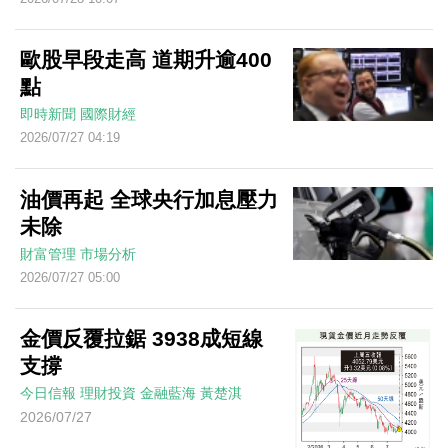
歐股早段走高 道期升逾400
點
即時新聞
國際財經
2026/07/27 04:19
油價再起 全球央行加息壓力
未除
財富管理
市場分析
2026/07/27 05:00
金價反覆拉鋸 3938成短線
支撐
今日信報
理財投資
金融藍海
黃楚淇
2026/07/27