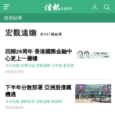
搜尋結果
宏觀遠瞻
- 共367個結果
回歸29周年 香港國際金融中
心更上一層樓
今日信報
時事評論
宏觀遠瞻
王冬勝 廖宜建
2026/07/03
下半年分散部署 亞洲股債藏
機遇
今日信報
理財投資
宏觀遠瞻
歐維鈞
2026/06/05