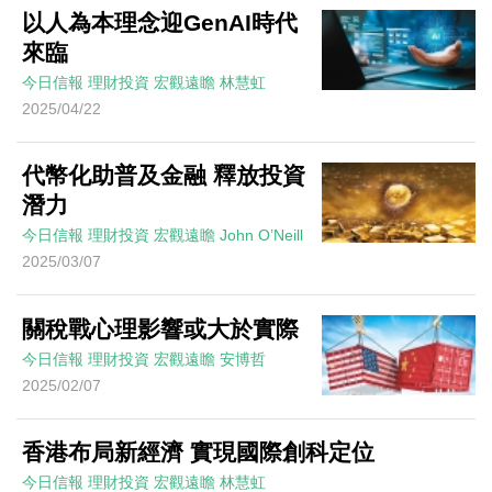
以人為本理念迎GenAI時代
來臨
今日信報
理財投資
宏觀遠瞻
林慧虹
2025/04/22
代幣化助普及金融 釋放投資
潛力
今日信報
理財投資
宏觀遠瞻
John O’Neill
2025/03/07
關稅戰心理影響或大於實際
今日信報
理財投資
宏觀遠瞻
安博哲
2025/02/07
香港布局新經濟 實現國際創科定位
今日信報
理財投資
宏觀遠瞻
林慧虹