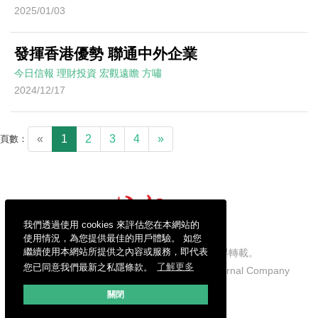
2025/01/03
發揮香港優勢 聯通中外企業
今日信報
理財投資
宏觀遠瞻
方嘯
2024/12/17
«
1
2
3
4
»
頁數：
我們透過使用 cookies 來評估您在本網站的
使用情況，為您提供最佳的用戶體驗。 如您
繼續使用本網站所提供之內容或服務，即代表
信報財經新聞有限公司版權所有，不得轉載。
您已同意我們最新之私隱條款。
了解更多
Copyright © 2026 Hong Kong Economic Journal Company
Limited. All rights reserved.
關閉