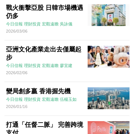
戰火衝擊亞股 日韓市場機遇
仍多
今日信報
理財投資
宏觀遠瞻
吳詠儀
2026/03/06
亞洲文化產業走出去僅屬起
步
今日信報
理財投資
宏觀遠瞻
廖宜建
2026/02/06
變局創多贏 香港握先機
今日信報
理財投資
宏觀遠瞻
伍楊玉如
2026/01/16
打通「任督二脈」 完善跨境
支付