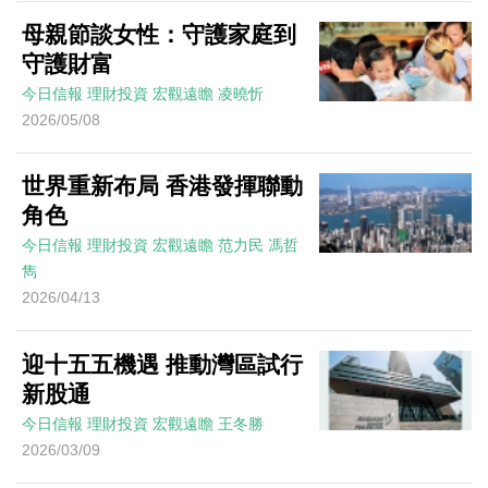
母親節談女性：守護家庭到
守護財富
今日信報
理財投資
宏觀遠瞻
凌曉忻
2026/05/08
世界重新布局 香港發揮聯動
角色
今日信報
理財投資
宏觀遠瞻
范力民 馮哲
雋
2026/04/13
迎十五五機遇 推動灣區試行
新股通
今日信報
理財投資
宏觀遠瞻
王冬勝
2026/03/09