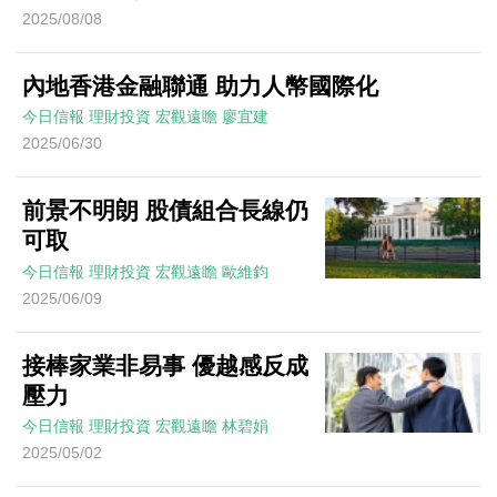
2025/08/08
內地香港金融聯通 助力人幣國際化
今日信報
理財投資
宏觀遠瞻
廖宜建
2025/06/30
前景不明朗 股債組合長線仍
可取
今日信報
理財投資
宏觀遠瞻
歐維鈞
2025/06/09
接棒家業非易事 優越感反成
壓力
今日信報
理財投資
宏觀遠瞻
林碧娟
2025/05/02