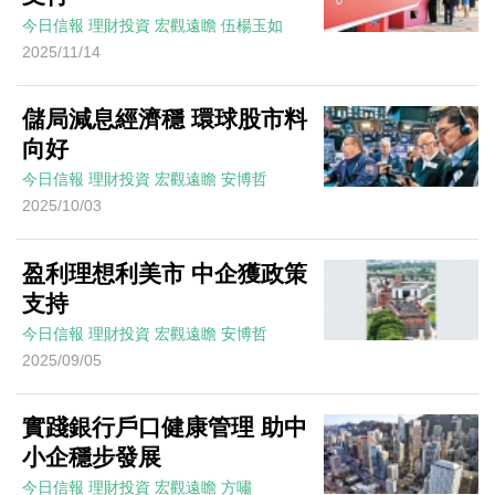
今日信報
理財投資
宏觀遠瞻
伍楊玉如
2025/11/14
儲局減息經濟穩 環球股市料
向好
今日信報
理財投資
宏觀遠瞻
安博哲
2025/10/03
盈利理想利美市 中企獲政策
支持
今日信報
理財投資
宏觀遠瞻
安博哲
2025/09/05
實踐銀行戶口健康管理 助中
小企穩步發展
今日信報
理財投資
宏觀遠瞻
方嘯