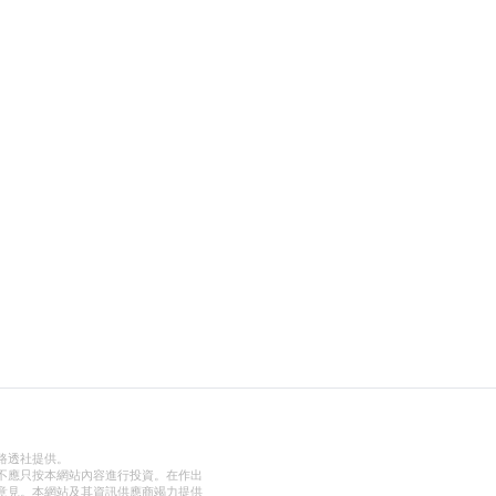
路透社提供。
不應只按本網站內容進行投資。在作出
意見。本網站及其資訊供應商竭力提供