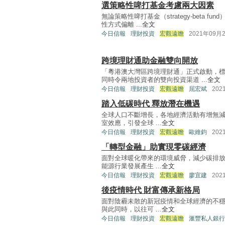
選策略性啤打基金考慮兩大因素
無論策略性啤打基金（strategy-beta
性方式偏離 ...
全文
今日信報
理財投資
宏觀遠瞻
2021年09月
跨境理財通助金融雙向開放
「粵港澳大灣區跨境理財通」正式啟動，
同時令兩地投資者的雙向投資渠道 ...
全文
今日信報
理財投資
宏觀遠瞻
屈宏斌
202
踏入低碳時代 釋放潛在機遇
全球人口不斷增長，各地經濟活動有增無
室效應，引發全球 ...
全文
今日信報
理財投資
宏觀遠瞻
歐維鈞
202
「轉型金融」助實現零碳經濟
面對全球暖化帶來的環境威脅，減少碳排
能源行業發展產生 ...
全文
今日信報
理財投資
宏觀遠瞻
廖宜建
202
後疫情時代 財富傳承新格局
面對陰霾未散的新冠疫情和全球經濟的不
與此同時，以往可 ...
全文
今日信報
理財投資
宏觀遠瞻
滙豐私人銀行