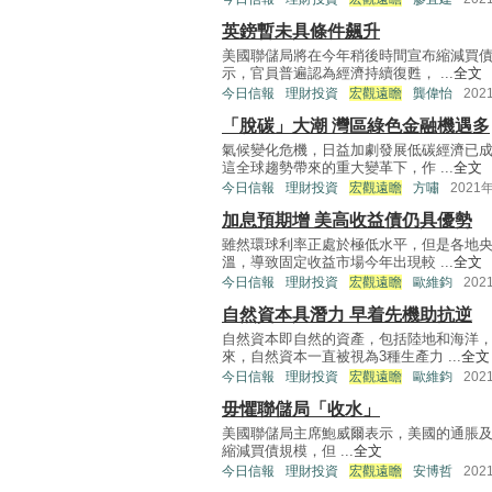
英鎊暫未具條件飆升
美國聯儲局將在今年稍後時間宣布縮減買債
示，官員普遍認為經濟持續復甦， ...
全文
今日信報
理財投資
宏觀遠瞻
龔偉怡
202
「脫碳」大潮 灣區綠色金融機遇多
氣候變化危機，日益加劇發展低碳經濟已
這全球趨勢帶來的重大變革下，作 ...
全文
今日信報
理財投資
宏觀遠瞻
方嘯
2021
加息預期增 美高收益債仍具優勢
雖然環球利率正處於極低水平，但是各地
溫，導致固定收益市場今年出現較 ...
全文
今日信報
理財投資
宏觀遠瞻
歐維鈞
202
自然資本具潛力 早着先機助抗逆
自然資本即自然的資產，包括陸地和海洋
來，自然資本一直被視為3種生產力 ...
全文
今日信報
理財投資
宏觀遠瞻
歐維鈞
202
毋懼聯儲局「收水」
美國聯儲局主席鮑威爾表示，美國的通脹
縮減買債規模，但 ...
全文
今日信報
理財投資
宏觀遠瞻
安博哲
202