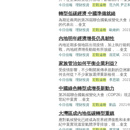
今日信報
理財投資
宏觀遠瞻
范力民 尹正
轉型低碳經濟 中國準備就緒
為期近兩周的第26屆聯合國氣候變化大會（
的代表出 ...
全文
今日信報
理財投資
宏觀遠瞻
歐維鈞
202
內地明年經濟增長仍具韌性
內地近期多個地區出現疫情，加上執行能
戰，內地經濟增長動能有所放緩， ...
全文
今日信報
理財投資
宏觀遠瞻
屈宏斌
202
家族管治如何平衡企業利益?
受疫情影響，不少剛開展傳承規劃的亞洲
何去何從？不少家族選擇重新檢視 ...
全文
今日信報
理財投資
宏觀遠瞻
李思穎
202
中國綠色轉型成增長新動力
第26屆聯合國氣候變化大會（COP26）
世紀中葉實 ...
全文
今日信報
理財投資
宏觀遠瞻
劉晶
2021
大灣區成內地低碳轉型重鎮
應對氣候變化已經成為世界經濟復甦和未
紀中葉實現溫室氣體淨零排放，很 ...
全文
今日信報
理財投資
宏觀遠瞻
廖宜建
202