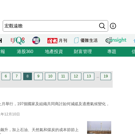
信報
港股360
地產投資
財富管理
專題
6
7
8
9
10
11
12
13
...
19
於上月舉行，197個國家及組織共同商討如何減緩及適應氣候變化，
1年12月10日
格飆升，加上石油、天然氣和煤炭的成本節節上
文