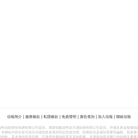
|
|
|
|
|
|
信報簡介
服務條款
私隱條款
免責聲明
廣告查詢
加入信報
聯絡信報
資料由財經智珠網有限公司提供。期貨指數資料由天滙財經有限公司提供。外滙及黃金報價由
，本網站內容亦並非就任何個別投資者的特定投資目標、財務狀況及個別需要而編製。投資者
的特點、其本身的投資目標、可承受的風險程度及其他因素，並適當地尋求獨立的財務及專業