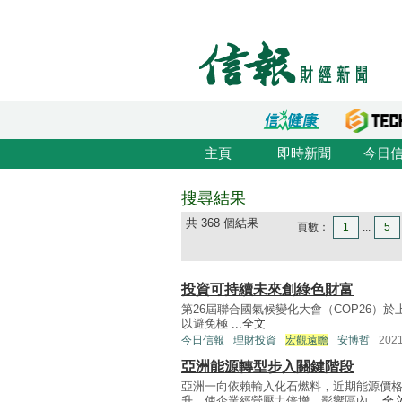
主頁
即時新聞
今日
搜尋結果
共 368 個結果
頁數：
1
...
5
投資可持續未來創綠色財富
第26屆聯合國氣候變化大會（COP26）
以避免極 ...
全文
今日信報
理財投資
宏觀遠瞻
安博哲
202
亞洲能源轉型步入關鍵階段
亞洲一向依賴輸入化石燃料，近期能源價
升，使企業經營壓力倍增，影響區內 ...
全