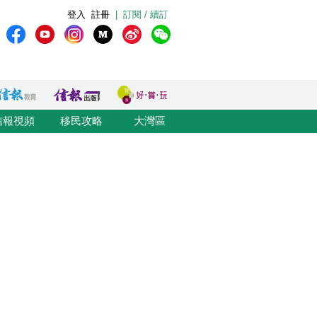
登入
註冊
|
訂閱 / 續訂
信報視頻
移民攻略
大灣區