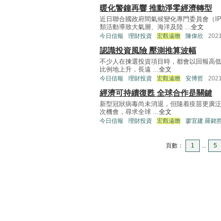
暖化警鐘再響 推動淨零經濟轉型
近日聯合國政府間氣候變化專門委員會（I
類活動導致大氣層、海洋及陸 ...
全文
今日信報
理財投資
宏觀遠瞻
陳偉欣
202
認識投資風險 壓測推算波幅
不少人在揀選投資項目時，都會以回報高
比例地上升，長遠 ...
全文
今日信報
理財投資
宏觀遠瞻
安博哲
202
經濟可持續復甦 全球合作是關鍵
新型冠狀病毒尚未消退，但隨着疫苗更廣
次機會，尋求全球 ...
全文
今日信報
理財投資
宏觀遠瞻
廖宜建 羅銘
頁數：
1
...
5