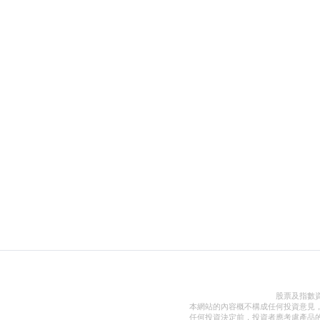
股票及指數
本網站的內容概不構成任何投資意見
任何投資決定前，投資者應考慮產品