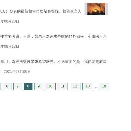
PCC）發表的最新報告再次敲響警鐘。報告直言人
1年08月20日
低作首要考慮。不過，如果只為追求些微的額外回報，令風險不合
1年08月13日
泛應用，為經濟復甦帶來希望曙光。不過重要的是，我們要趁着這
哲
2021年08月06日
6
7
8
9
10
11
12
13
...
19