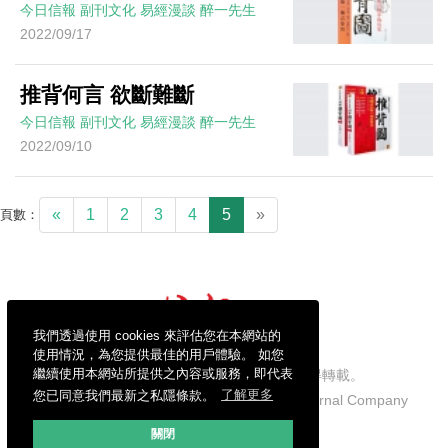
今日信報
副刊文化
易經漫談
醉一先生
2022/09/17
推背何言 欲斷難斷
今日信報
副刊文化
易經漫談
醉一先生
2022/09/10
«
1
2
3
4
5
»
頁數：
我們透過使用 cookies 來評估您在本網站的
使用情況，為您提供最佳的用戶體驗。 如您
繼續使用本網站所提供之內容或服務，即代表
信報財經新聞有限公司版權所有，不得轉載。
您已同意我們最新之私隱條款。
了解更多
Copyright © 2026 Hong Kong Economic Journal Company
Limited. All rights reserved.
關閉