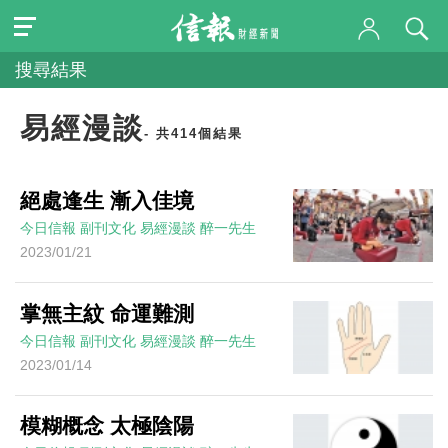
搜尋結果
易經漫談
- 共414個結果
絕處逢生 漸入佳境
今日信報
副刊文化
易經漫談
醉一先生
2023/01/21
掌無主紋 命運難測
今日信報
副刊文化
易經漫談
醉一先生
2023/01/14
模糊概念 太極陰陽